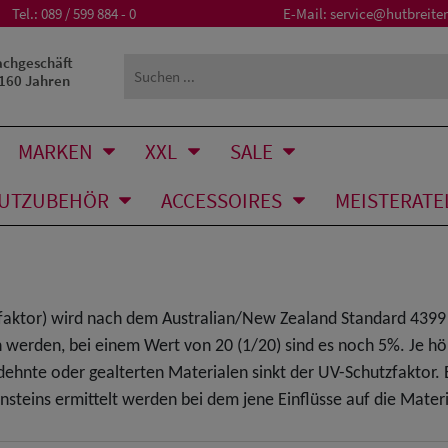
Tel.:
089 / 599 884 - 0
E-Mail:
service@hutbreiter
achgeschäft
 160 Jahren
MARKEN
XXL
SALE
UTZUBEHÖR
ACCESSOIRES
MEISTERATE
zfaktor) wird nach dem Australian/New Zealand Standard 4399 e
n werden, bei einem Wert von 20 (1/20) sind es noch 5%. Je hö
ehnte oder gealterten Materialen sinkt der UV-Schutzfaktor. 
steins ermittelt werden bei dem jene Einflüsse auf die Materi