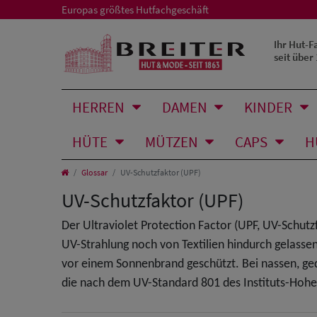
Europas größtes Hutfachgeschäft
Ihr Hut-F
seit über
HERREN
DAMEN
KINDER
HÜTE
MÜTZEN
CAPS
H
Glossar
UV-Schutzfaktor (UPF)
UV-Schutzfaktor (UPF)
Der Ultraviolet Protection Factor (UPF, UV-Schut
UV-Strahlung noch von Textilien hindurch gelasse
vor einem Sonnenbrand geschützt. Bei nassen, ged
die nach dem UV-Standard 801 des Instituts-Hohen