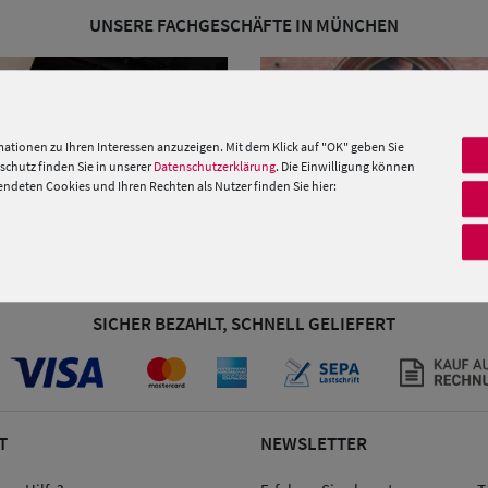
UNSERE FACHGESCHÄFTE IN MÜNCHEN
ationen zu Ihren Interessen anzuzeigen. Mit dem Klick auf "OK" geben Sie
chutz finden Sie in unserer
Datenschutzerklärung
. Die Einwilligung können
deten Cookies und Ihren Rechten als Nutzer finden Sie hier:
nplatz
Manufaktur im Rathaus
 89 05 84 01
089 - 41 32 55 13
SICHER BEZAHLT, SCHNELL GELIEFERT
T
NEWSLETTER