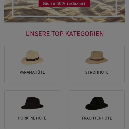
UNSERE
TOP KATEGORIEN
Herren Caps
Herren
Baseball Cpas
PANAMAHÜTE
STROHHÜTE
Herren UV-
Schutz Caps
Herren
Sonnenschilder
& Visoren
PORK PIE HÜTE
TRACHTENHÜTE
Herren