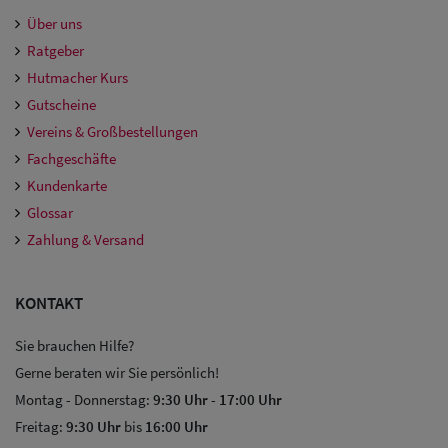
Caps
Über uns
Ratgeber
Sale:
Hutmacher Kurs
Trucker
Gutscheine
Caps
Vereins & Großbestellungen
Fachgeschäfte
Sale: Caps
Kundenkarte
mit
Glossar
Ohrenschutz
Zahlung & Versand
KONTAKT
Sie brauchen Hilfe?
Gerne beraten wir Sie persönlich!
Montag - Donnerstag:
9:30 Uhr
-
17:00 Uhr
Freitag:
9:30 Uhr
bis
16:00 Uhr