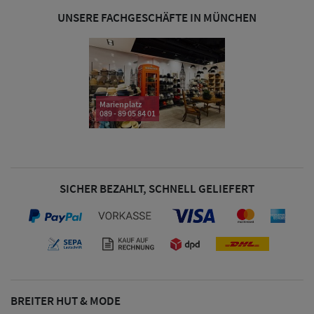
UNSERE FACHGESCHÄFTE IN MÜNCHEN
Marienplatz
089 - 89 05 84 01
SICHER BEZAHLT, SCHNELL GELIEFERT
Sale: Caps
Sale:
Baseball
Caps
BREITER HUT & MODE
Sale: Army