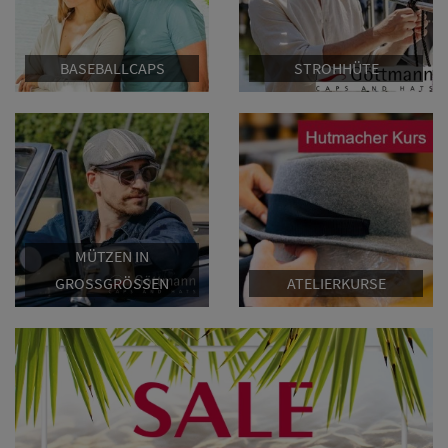
BASEBALLCAPS
STROHHÜTE
MÜTZEN IN
GROSSGRÖSSEN
ATELIERKURSE