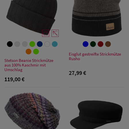
Eisglut gestreifte Strickmütze
Rusho
Stetson Beanie Strickmütze
aus 100% Kaschmir mit
Umschlag
27,99 €
119,00 €