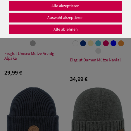
Alle akzeptieren
Auswahl akzeptieren
Alle ablehnen
Eisglut Unisex Mütze Arvidg
Alpaka
Eisglut Damen Mütze Naylal
29,99 €
34,99 €