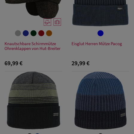
Sonnenschilder
& Visoren
Damen
Snapback Caps
Knautschbare Schirmmütze
Eisglut Herren Mütze Pacog
Ohrenklappen von Hut-Breiter
Damen Caps
Großgrößen
69,99 €
29,99 €
(63-65 cm)