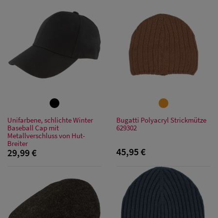
Damen Caps
Damen
Baseball Caps
Unifarbene, schlichte Winter
Bugatti Polyacryl Strickmütze
Baseball Cap mit
629302
Damen UV-
Metallverschluss von Hut-
Breiter
45,95 €
Schutz Caps
29,99 €
Damen
Bandana Caps
Damen