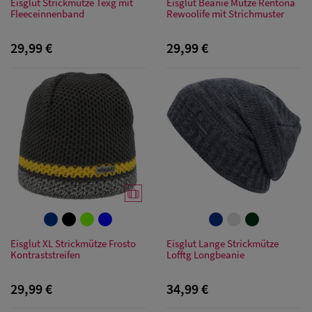
Eisglut Strickmütze Texg mit
Eisglut Beanie Mütze Rentona
Fleeceinnenband
Rewoolife mit Strichmuster
29,99 €
29,99 €
Eisglut XL Strickmütze Frosto
Eisglut Lange Strickmütze
Kontraststreifen
Lofftg Longbeanie
29,99 €
34,99 €