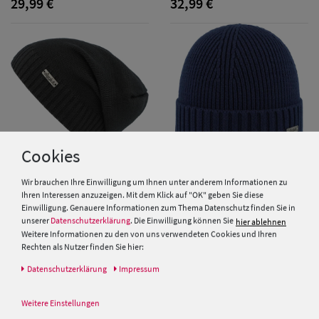
29,99 €
32,99 €
Cookies
Wir brauchen Ihre Einwilligung um Ihnen unter anderem Informationen zu
Ihren Interessen anzuzeigen. Mit dem Klick auf "OK" geben Sie diese
Eisglut Longbeanie
Eisglut Herren Mütze Hanseng
Einwilligung. Genauere Informationen zum Thema Datenschutz finden Sie in
Strickmütze Rocketo Cotton
Organic Cotton
unserer
Datenschutzerklärung
. Die Einwilligung können Sie
hier ablehnen
Weitere Informationen zu den von uns verwendeten Cookies und Ihren
24,99 €
24,99 €
Rechten als Nutzer finden Sie hier:
Daten­schutz­erklärung
Impressum
Weitere Einstellungen