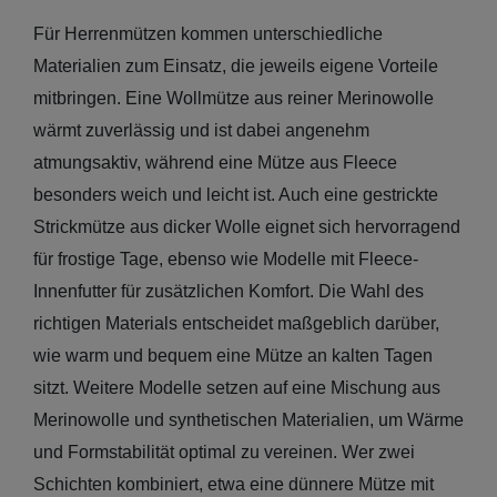
Sale:
Für Herrenmützen kommen unterschiedliche
Baseball
Materialien zum Einsatz, die jeweils eigene Vorteile
Caps
mitbringen. Eine Wollmütze aus reiner Merinowolle
wärmt zuverlässig und ist dabei angenehm
Sale: Army
atmungsaktiv, während eine Mütze aus Fleece
Caps
besonders weich und leicht ist. Auch eine gestrickte
Strickmütze aus dicker Wolle eignet sich hervorragend
Sale:
für frostige Tage, ebenso wie Modelle mit Fleece-
Trucker
Innenfutter für zusätzlichen Komfort. Die Wahl des
Caps
richtigen Materials entscheidet maßgeblich darüber,
wie warm und bequem eine Mütze an kalten Tagen
Sale: Caps
sitzt. Weitere Modelle setzen auf eine Mischung aus
mit
Merinowolle und synthetischen Materialien, um Wärme
Ohrenschutz
und Formstabilität optimal zu vereinen. Wer zwei
Schichten kombiniert, etwa eine dünnere Mütze mit