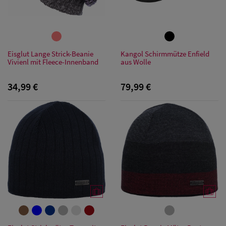
Eisglut Lange Strick-Beanie
Kangol Schirmmütze Enfield
Vivienl mit Fleece-Innenband
aus Wolle
34,99 €
79,99 €