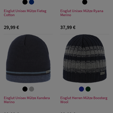
Eisglut Unisex Mütze Fieteg
Eisglut Unisex Mütze Ryana
Cotton
Merino
29,99 €
37,99 €
Eisglut Unisex Mütze Xandera
Eisglut Herren Mütze Boosterg
Merino
Wool