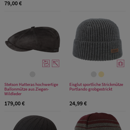
79,00 €
Herren Caps
Herren
Baseball Cpas
Herren UV-
Schutz Caps
Herren
Stetson Hatteras hochwertige
Eisglut sportliche Strickmütze
Sonnenschilder
Ballonmütze aus Ziegen-
Portlando grobgestrickt
Wildleder
& Visoren
179,00 €
24,99 €
Herren
Snapback Caps