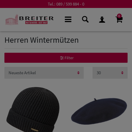
Tel.:
089 / 599 884 - 0
0
Herren Wintermützen
Filter