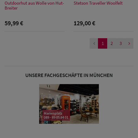
Outdoorhut aus Wolle von Hut-
Stetson Traveller Woolfelt
Breiter
Sale: Caps
mit
59,99 €
129,00 €
Ohrenschutz
1
2
3
UNSERE FACHGESCHÄFTE IN MÜNCHEN
Marienplatz
089 - 89 05 84 01