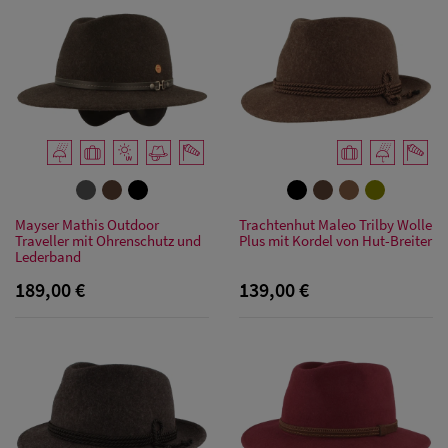
Herren
Sonnenschilder
& Visoren
Herren
Snapback Caps
Mayser Mathis Outdoor
Trachtenhut Maleo Trilby Wolle
Traveller mit Ohrenschutz und
Plus mit Kordel von Hut-Breiter
Lederband
189,00 €
139,00 €