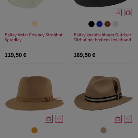
Bailey fester Cowboy Strohhut
Bailey knautschbarer Outdoor
Spradley
Filzhut mit breitem Lederband
Sale: Caps
119,50 €
189,50 €
Sale:
Baseball
Caps
Sale: Army
Caps
Sale:
Trucker
Caps