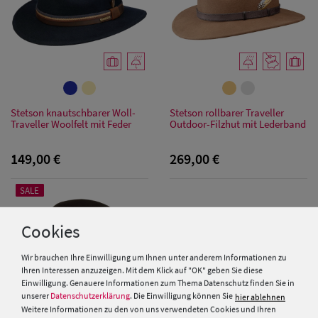
Damen
Sonnenschilder
& Visoren
Damen
Snapback Caps
Stetson knautschbarer Woll-
Stetson rollbarer Traveller
Traveller Woolfelt mit Feder
Outdoor-Filzhut mit Lederband
Damen Caps
149,00 €
269,00 €
Großgrößen
(63-65 cm)
SALE
Cookies
Wir brauchen Ihre Einwilligung um Ihnen unter anderem Informationen zu
Ihren Interessen anzuzeigen. Mit dem Klick auf "OK" geben Sie diese
Einwilligung. Genauere Informationen zum Thema Datenschutz finden Sie in
unserer
Datenschutzerklärung
. Die Einwilligung können Sie
hier ablehnen
Weitere Informationen zu den von uns verwendeten Cookies und Ihren