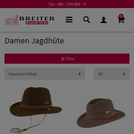
Tel.:
089 / 599 884 - 0
0
Damen Jagdhüte
Filter