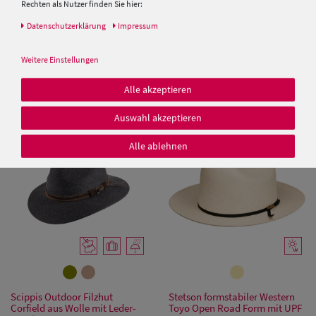
Rechten als Nutzer finden Sie hier:
Daten­schutz­erklärung
Impressum
Balke knautschbarer
Trachtenhut mit dicker Kordel
Outdoorhut mit Ledergarnitur
aus dem Meisteratelier Hut-
Weitere Einstellungen
Breiter
59,99 €
149,50 €
Alle akzeptieren
49,99 €
Auswahl akzeptieren
Alle ablehnen
Scippis Outdoor Filzhut
Stetson formstabiler Western
Corfield aus Wolle mit Leder-
Toyo Open Road Form mit UPF