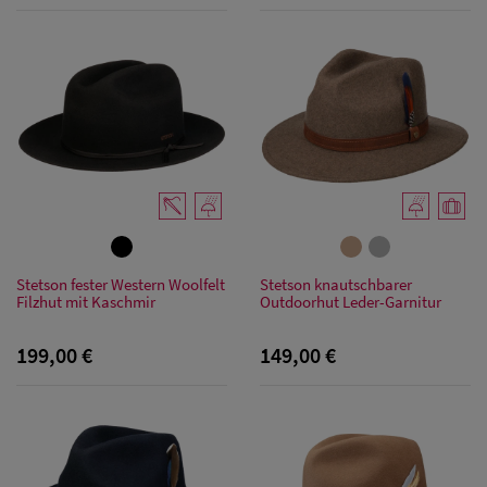
Damen Caps
Damen
Baseball Caps
Stetson fester Western Woolfelt
Stetson knautschbarer
Filzhut mit Kaschmir
Outdoorhut Leder-Garnitur
Damen UV-
199,00 €
149,00 €
Schutz Caps
Damen
Bandana Caps