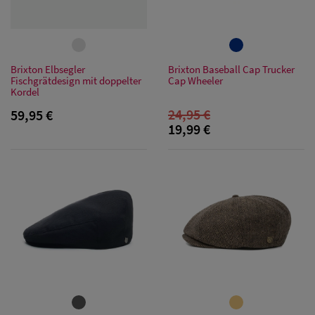
Herren
Baseball Cpas
Herren UV-
Brixton Elbsegler
Brixton Baseball Cap Trucker
Fischgrätdesign mit doppelter
Cap Wheeler
Schutz Caps
Kordel
24,95 €
59,95 €
Herren
19,99 €
Sonnenschilder
& Visoren
Herren
Snapback Caps