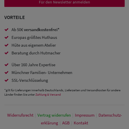
Für den Newsletter anmelden
Snapback Caps
VORTEILE
Damen Caps
Ab 50€
versandkostenfrei*
Großgrößen
Europas größtes Huthaus
(63-65 cm)
Hüte aus eigenem Atelier
Beratung durch Hutmacher
Über 160 Jahre Expertise
Münchner Familien- Unternehmen
SSL-Verschlüsselung
*gilt für Lieferungen innerhalb Deutschlands, Lieferzeiten und Versandkosten für andere
Länder finden Sie unter
Zahlung & Versand
Widerrufs­recht
|
Vertrag widerrufen
|
Impressum
|
Daten­schutz­
erklärung
|
AGB
|
Kontakt