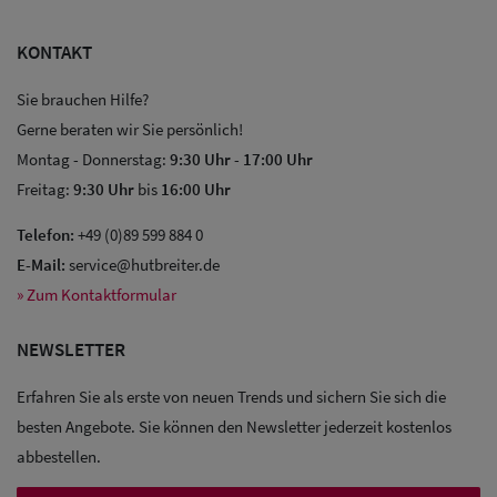
KONTAKT
Damen Caps
Sie brauchen Hilfe?
Damen
Gerne beraten wir Sie persönlich!
Baseball Caps
Montag - Donnerstag:
9:30 Uhr
-
17:00 Uhr
Freitag:
9:30 Uhr
bis
16:00 Uhr
Damen UV-
Schutz Caps
Telefon:
+49 (0)89 599 884 0
E-Mail:
service@hutbreiter.de
Damen
» Zum Kontaktformular
Bandana Caps
NEWSLETTER
Damen
Erfahren Sie als erste von neuen Trends und sichern Sie sich die
Sonnenschilder
besten Angebote. Sie können den Newsletter jederzeit kostenlos
& Visoren
abbestellen.
Damen