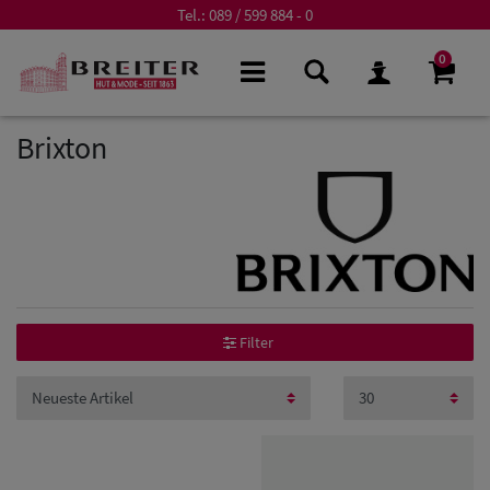
Tel.:
089 / 599 884 - 0
0
Brixton
Filter