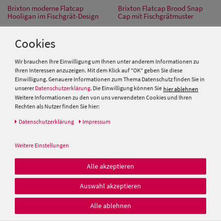
Brixton moderne Flatcap
Brixton Flatcap Brood Snap
Hooligan im Fischgrät-Design
Cap mit Fischgrätmuster
59,99 €
59,99 €
Cookies
Wir brauchen Ihre Einwilligung um Ihnen unter anderem Informationen zu
Ihren Interessen anzuzeigen. Mit dem Klick auf "OK" geben Sie diese
Einwilligung. Genauere Informationen zum Thema Datenschutz finden Sie in
unserer
Datenschutzerklärung
. Die Einwilligung können Sie
hier ablehnen
Weitere Informationen zu den von uns verwendeten Cookies und Ihren
UNSERE FACHGESCHÄFTE IN MÜNCHEN
Rechten als Nutzer finden Sie hier:
Daten­schutz­erklärung
Impressum
Weitere Einstellungen
Alle akzeptieren
Marienplatz
089 - 89 05 84 01
Auswahl akzeptieren
Alle ablehnen