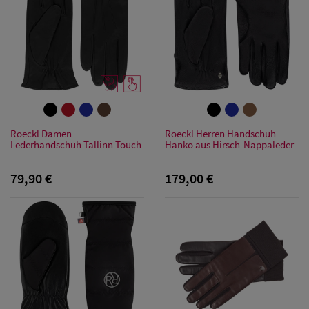
Roeckl Damen
Roeckl Herren Handschuh
Lederhandschuh Tallinn Touch
Hanko aus Hirsch-Nappaleder
79,90 €
179,00 €