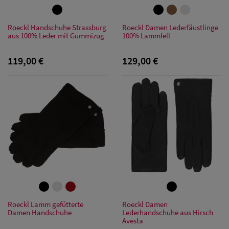
Roeckl Handschuhe Strassburg
Roeckl Damen Lederfäustlinge
aus 100% Leder mit Gummizug
100% Lammfell
119,00 €
129,00 €
Herren Caps
Herren
Baseball Cpas
Herren UV-
Schutz Caps
Herren
Sonnenschilder
Roeckl Lamm gefütterte
Roeckl Damen
& Visoren
Damen Handschuhe
Lederhandschuhe aus Hirsch
Avesta