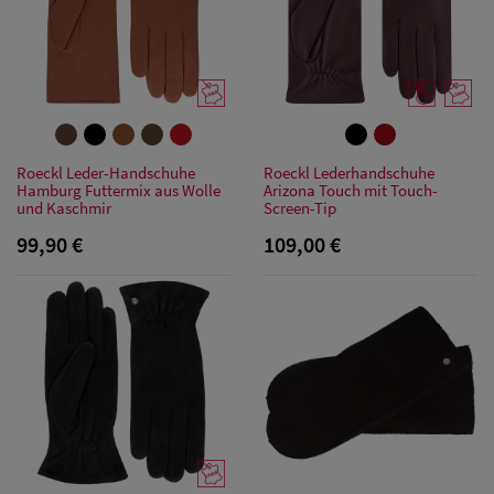
Roeckl Leder-Handschuhe
Roeckl Lederhandschuhe
Hamburg Futtermix aus Wolle
Arizona Touch mit Touch-
und Kaschmir
Screen-Tip
99,90 €
109,00 €