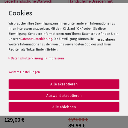
Lederhandschuhe Warwick
Handschuhe Dresden mit
Fleecefutter Touch
Handy Touch Funktion
Cookies
Damen UV-
99,90 €
169,00 €
79,99 €
Schutz Caps
Wir brauchen Ihre Einwilligung um Ihnen unter anderem Informationen zu
Ihren Interessen anzuzeigen. Mit dem Klick auf "OK" geben Sie diese
Einwilligung. Genauere Informationen zum Thema Datenschutz finden Sie in
SALE
Damen
unserer
Datenschutzerklärung
. Die Einwilligung können Sie
hier ablehnen
Bandana Caps
Weitere Informationen zu den von uns verwendeten Cookies und Ihren
Rechten als Nutzer finden Sie hier:
Damen
Daten­schutz­erklärung
Impressum
Sonnenschilder
Weitere Einstellungen
& Visoren
Alle akzeptieren
Damen
Auswahl akzeptieren
Snapback Caps
Roeckel Leder Handschuhe
Roeckl Herren Nappa-
Loiret mit Kette und
Lederhandschuhe Riga mit
Alle ablehnen
Seidenfutter
Wollfutter
Damen Caps
129,00 €
129,00 €
Großgrößen
89,99 €