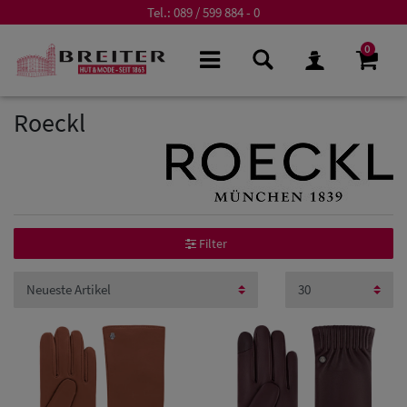
Tel.:
089 / 599 884 - 0
0
Roeckl
Filter