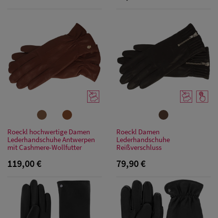
(63-65 cm)
Roeckl hochwertige Damen
Roeckl Damen
Lederhandschuhe Antwerpen
Lederhandschuhe
mit Cashmere-Wollfutter
Reißverschluss
119,00 €
79,90 €