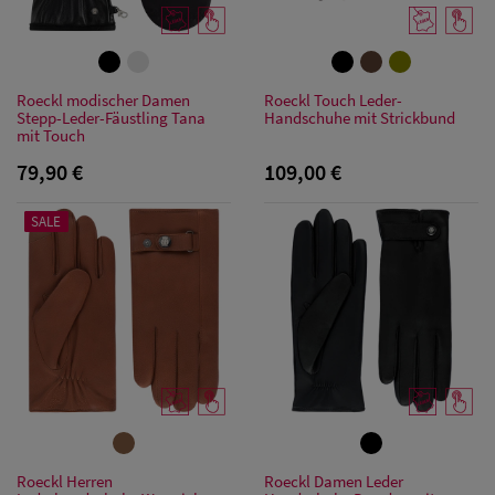
Roeckl modischer Damen
Roeckl Touch Leder-
Stepp-Leder-Fäustling Tana
Handschuhe mit Strickbund
mit Touch
79,90 €
109,00 €
SALE
Damen Caps
Damen
Roeckl Herren
Roeckl Damen Leder
Baseball Caps