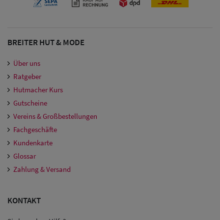
Sale: Army
Caps
BREITER HUT & MODE
Sale:
Über uns
Trucker
Ratgeber
Caps
Hutmacher Kurs
Gutscheine
Sale: Caps
Vereins & Großbestellungen
mit
Fachgeschäfte
Ohrenschutz
Kundenkarte
Glossar
Zahlung & Versand
KONTAKT