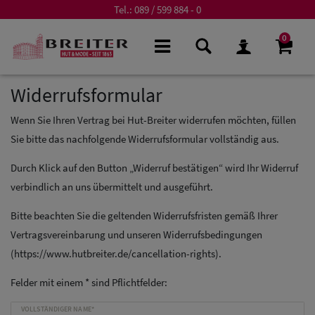
Tel.:
089 / 599 884 - 0
0
Widerrufs­formular
Wenn Sie Ihren Vertrag bei Hut-Breiter widerrufen möchten, füllen
Sie bitte das nachfolgende Widerrufsformular vollständig aus.
Durch Klick auf den Button „Widerruf bestätigen“ wird Ihr Widerruf
verbindlich an uns übermittelt und ausgeführt.
Bitte beachten Sie die geltenden Widerrufsfristen gemäß Ihrer
Vertragsvereinbarung und unseren Widerrufsbedingungen
(https://www.hutbreiter.de/cancellation-rights).
Felder mit einem * sind Pflichtfelder:
Ceres::Template.mailFormHoneypotLabel
VOLLSTÄNDIGER NAME*