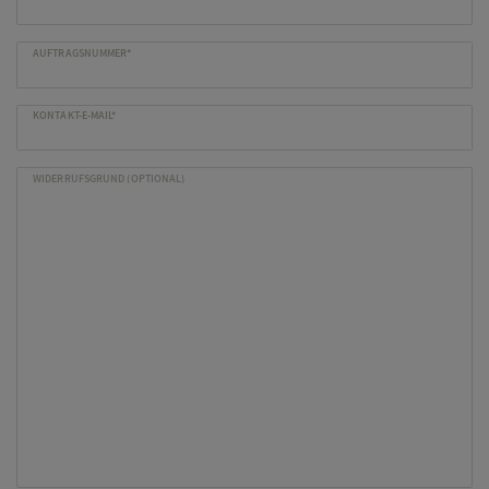
AUFTRAGSNUMMER*
KONTAKT-E-MAIL*
WIDERRUFSGRUND (OPTIONAL)
Herren Caps