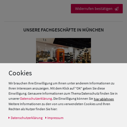
Herren
Widerrufen bestätigen
Baseball Cpas
Herren UV-
UNSERE FACHGESCHÄFTE IN MÜNCHEN
Schutz Caps
Herren
Sonnenschilder
Marienplatz
& Visoren
089 - 89 05 84 01
Cookies
Herren
Wir brauchen Ihre Einwilligung um Ihnen unter anderem Informationen zu
Ihren Interessen anzuzeigen. Mit dem Klick auf "OK" geben Sie diese
Snapback Caps
Einwilligung. Genauere Informationen zum Thema Datenschutz finden Sie in
SICHER BEZAHLT, SCHNELL GELIEFERT
unserer
Datenschutzerklärung
. Die Einwilligung können Sie
hier ablehnen
Weitere Informationen zu den von uns verwendeten Cookies und Ihren
Rechten als Nutzer finden Sie hier:
Daten­schutz­erklärung
Impressum