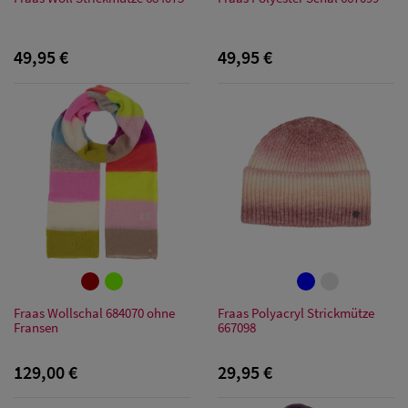
49,95 €
49,95 €
Damen Caps
Damen
Baseball Caps
Fraas Wollschal 684070 ohne
Fraas Polyacryl Strickmütze
Damen UV-
Fransen
667098
Schutz Caps
129,00 €
29,95 €
Damen