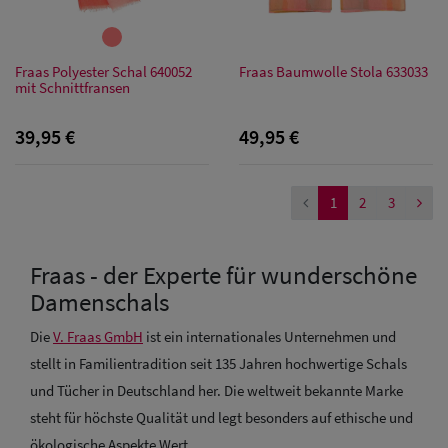
Caps
Sale:
Fraas Polyester Schal 640052
Fraas Baumwolle Stola 633033
Trucker
mit Schnittfransen
Caps
39,95 €
49,95 €
Sale: Caps
mit
1
2
3
Ohrenschutz
Fraas - der Experte für wunderschöne
Damenschals
Die
V. Fraas GmbH
ist ein internationales Unternehmen und
stellt in Familientradition seit 135 Jahren hochwertige Schals
und Tücher in Deutschland her. Die weltweit bekannte Marke
steht für höchste Qualität und legt besonders auf ethische und
ökologische Aspekte Wert.