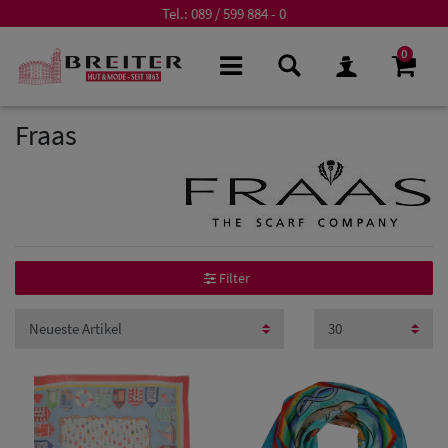
Tel.:
089 / 599 884 - 0
0
Fraas
Filter