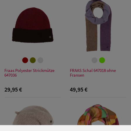
Bandana Caps
Damen
Sonnenschilder
& Visoren
Damen
Snapback Caps
Damen Caps
Fraas Polyester Strickmütze
FRAAS Schal 647018 ohne
647036
Fransen
Großgrößen
29,95 €
49,95 €
(63-65 cm)