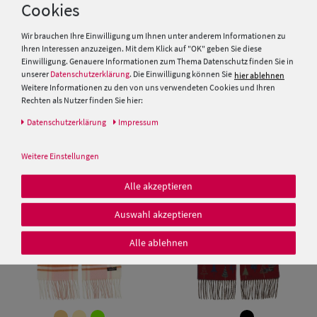
Cookies
Wir brauchen Ihre Einwilligung um Ihnen unter anderem Informationen zu
Ihren Interessen anzuzeigen. Mit dem Klick auf "OK" geben Sie diese
Einwilligung. Genauere Informationen zum Thema Datenschutz finden Sie in
unserer
Datenschutzerklärung
. Die Einwilligung können Sie
hier ablehnen
Weitere Informationen zu den von uns verwendeten Cookies und Ihren
FRAAS Mütze ohne Fransen
Fraas Seidentuch 632031
Rechten als Nutzer finden Sie hier:
Daten­schutz­erklärung
Impressum
29,95 €
79,95 €
Weitere Einstellungen
Alle akzeptieren
Auswahl akzeptieren
Alle ablehnen