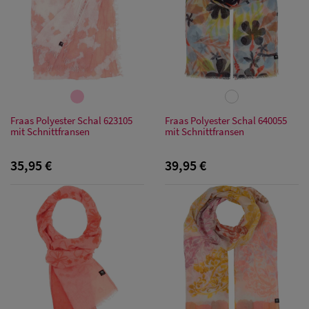
Fraas Polyester Schal 623105
Fraas Polyester Schal 640055
mit Schnittfransen
mit Schnittfransen
35,95 €
39,95 €
Sale: Caps
Sale:
Baseball
Caps
Sale: Army