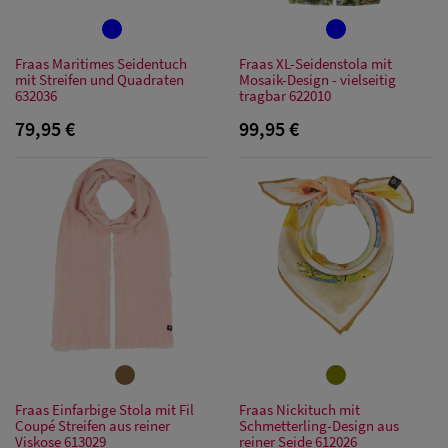
Fraas Maritimes Seidentuch
Fraas XL-Seidenstola mit
mit Streifen und Quadraten
Mosaik-Design - vielseitig
632036
tragbar 622010
79,95 €
99,95 €
Herren Caps
Herren
Baseball Cpas
Fraas Einfarbige Stola mit Fil
Fraas Nickituch mit
Coupé Streifen aus reiner
Schmetterling-Design aus
Herren UV-
Viskose 613029
reiner Seide 612026