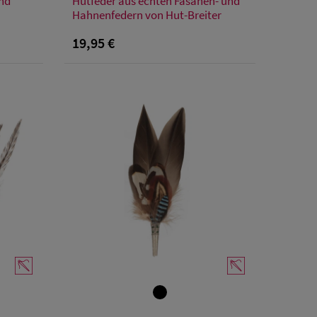
und
Hutfeder aus echten Fasanen- und
Einheitsgröße
Hahnenfedern von Hut-Breiter
19,95 €
Verfügbare Größe