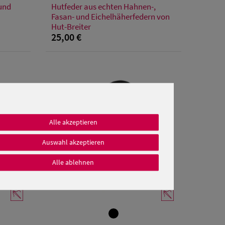
 und
Hutfeder aus echten Hahnen-,
Einheitsgröße
Fasan- und Eichelhäherfedern von
Hut-Breiter
25,00 €
Alle akzeptieren
Auswahl akzeptieren
Alle ablehnen