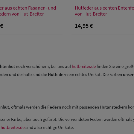
Verfügbare Größe
Verfügbare Größe
er aus echten Fasanen- und
Hutfeder aus echten Entenf
Einheitsgröße
Einheitsgröße
edern von Hut-Breiter
von Hut-Breiter
 €
14,95 €
chtenhut
noch verschönern, bei uns auf
hutbreiter.de
finden Sie eine gro
en und deshalb sind die
Hutfedern
ein echtes Unikat. Die Farben
unser
enhut
, oftmals werden die
Federn
noch mit passenden Hutansteckern ko
ssener Farbe, aber auch gefärbt. Die verwendeten Federn werden oftmals
f
hutbreiter.de
sind also richtige Unikate.