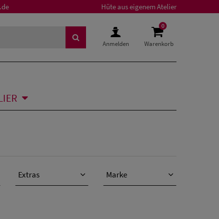
.de
Hüte aus eigenem Atelier
0
Anmelden
Warenkorb
LIER
Extras
Marke