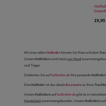
Hutfed
Entenf
19,95
Mit einer edlen
Hutfeder
können Sie Ihren schicken
Tra
Unsere
Hutfedern
sind meist
von Hand
zusammengebund
und Träger.
Entdecken Sie auf
hutbreiter.de
Ihre passende
Hutfeder
!
Eine
Hutfeder
ist das ideale
Accessoire
zu Ihren
Tracht
Unsere
Hutfedern
auf
hutbreiter.de
gibt es in naturbela
Handarbeit
zusammengebunden. Unsere
Hutfedern
au