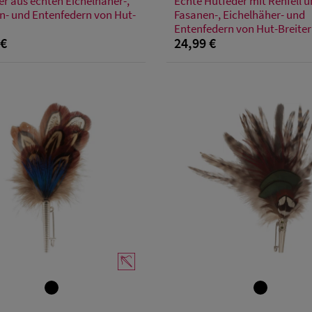
er aus echten Eichelhäher-,
Echte Hutfeder mit Rehfell 
Einheitsgröße
Einheitsgröße
n- und Entenfedern von Hut-
Fasanen-, Eichelhäher- und
Entenfedern von Hut-Breiter
 €
24,99 €
Verfügbare Größe
Verfügbare Größe