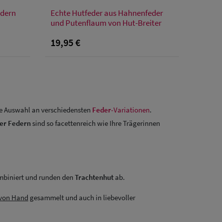
Verfügbare Größe
edern
Echte Hutfeder aus Hahnenfeder
Einheitsgröße
und Putenflaum von Hut-Breiter
19,95 €
ße Auswahl an verschiedensten
Feder
-Variationen
.
er Federn
sind so facettenreich wie Ihre Trägerinnen
mbiniert und runden den
Trachtenhut
ab.
von Hand
gesammelt und auch in liebevoller