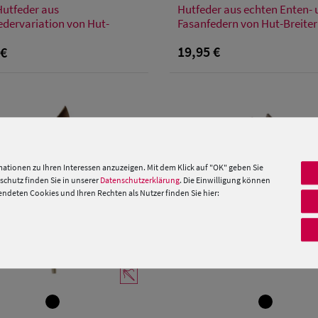
Hutfeder aus
Hutfeder aus echten Enten-
Einheitsgröße
Einheitsgröße
edervariation von Hut-
Fasanfedern von Hut-Breiter
19,95 €
 €
ationen zu Ihren Interessen anzuzeigen. Mit dem Klick auf "OK" geben Sie
chutz finden Sie in unserer
Datenschutzerklärung
. Die Einwilligung können
deten Cookies und Ihren Rechten als Nutzer finden Sie hier: