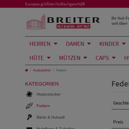
Europas größtes Hutfachgeschäft
Ihr Hut-F
seit über
HERREN
DAMEN
KINDER
HÜTE
MÜTZEN
CAPS
H
Hutzubehör
Federn
Fede
KATEGORIEN
Hutanstecker
Geschle
Federn
Bärte & Hutradl
Preis
Hutpflege & Zubehör