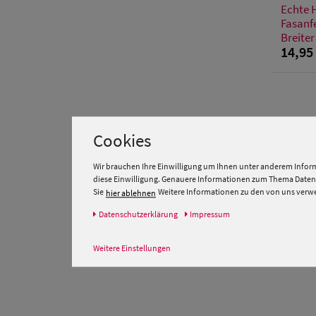
Echte 
Fasanf
Breiter
14,95
Cookies
Wir brauchen Ihre Einwilligung um Ihnen unter anderem Inform
diese Einwilligung. Genauere Informationen zum Thema Datens
Sie
Weitere Informationen zu den von uns verwen
hier ablehnen
Daten­schutz­erklärung
Impressum
Weitere Einstellungen