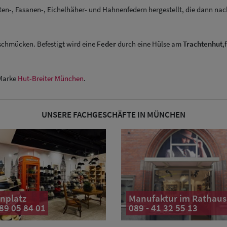
n-, Fasanen-, Eichelhäher- und Hahnenfedern hergestellt, die dann nac
chmücken. Befestigt wird eine
Feder
durch eine Hülse am
Trachtenhut
,
Marke
Hut-Breiter München
.
UNSERE FACHGESCHÄFTE IN MÜNCHEN
nplatz
Manufaktur im Rathaus
 89 05 84 01
089 - 41 32 55 13