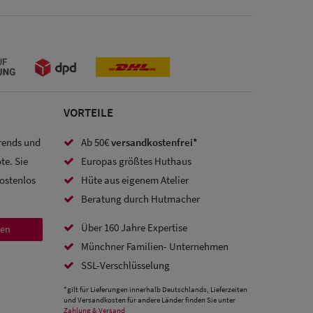
VORTEILE
Trends und
Ab 50€
versandkostenfrei*
te. Sie
Europas größtes Huthaus
kostenlos
Hüte aus eigenem Atelier
Beratung durch Hutmacher
Über 160 Jahre Expertise
den
Münchner Familien- Unternehmen
SSL-Verschlüsselung
*gilt für Lieferungen innerhalb Deutschlands, Lieferzeiten
und Versandkosten für andere Länder finden Sie unter
Zahlung & Versand