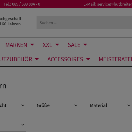
Tel.:
089 / 599 884 - 0
E-Mail:
service@hutbreiter
achgeschäft
 160 Jahren
MARKEN
XXL
SALE
UTZUBEHÖR
ACCESSOIRES
MEISTERATE
rn
cht
Größe
Material