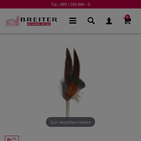
Tel.:
089 / 599 884 - 0
0
Zum Vergrößern klicken