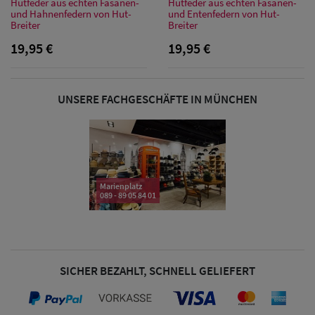
Hutfeder aus echten Fasanen-
Hutfeder aus echten Fasanen-
und Hahnenfedern von Hut-
und Entenfedern von Hut-
Breiter
Breiter
19,95 €
19,95 €
Damen Caps
Damen
UNSERE FACHGESCHÄFTE IN MÜNCHEN
Baseball Caps
Damen UV-
Schutz Caps
Marienplatz
Damen
089 - 89 05 84 01
Bandana Caps
Damen
Sonnenschilder
SICHER BEZAHLT, SCHNELL GELIEFERT
& Visoren