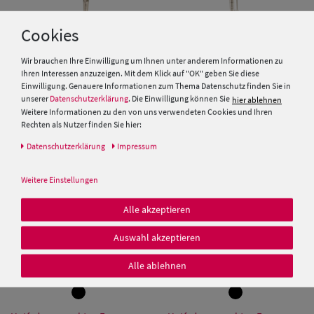
Cookies
Wir brauchen Ihre Einwilligung um Ihnen unter anderem Informationen zu
Hutfeder aus echten
Echte Hutfeder aus
Ihren Interessen anzuzeigen. Mit dem Klick auf "OK" geben Sie diese
Entenfedern von Hut-Breiter
Fasanfedervariation von Hut-
Einwilligung. Genauere Informationen zum Thema Datenschutz finden Sie in
Breiter
unserer
Datenschutzerklärung
. Die Einwilligung können Sie
hier ablehnen
Weitere Informationen zu den von uns verwendeten Cookies und Ihren
14,95 €
14,95 €
Rechten als Nutzer finden Sie hier:
Daten­schutz­erklärung
Impressum
Weitere Einstellungen
Alle akzeptieren
Auswahl akzeptieren
Alle ablehnen