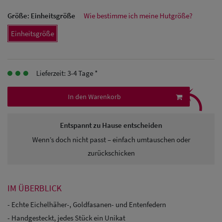
Herren
Größe:
Einheitsgröße
Wie bestimme ich meine Hutgröße?
Baseball Cpas
Einheitsgröße
Herren UV-
Schutz Caps
Lieferzeit: 3-4 Tage *
⤹
Herren
In den Warenkorb
Sonnenschilder
& Visoren
Entspannt zu Hause entscheiden
Wenn’s doch nicht passt – einfach umtauschen oder
Herren
zurückschicken
Snapback Caps
IM ÜBERBLICK
- Echte Eichelhäher-, Goldfasanen- und Entenfedern
- Handgesteckt, jedes Stück ein Unikat