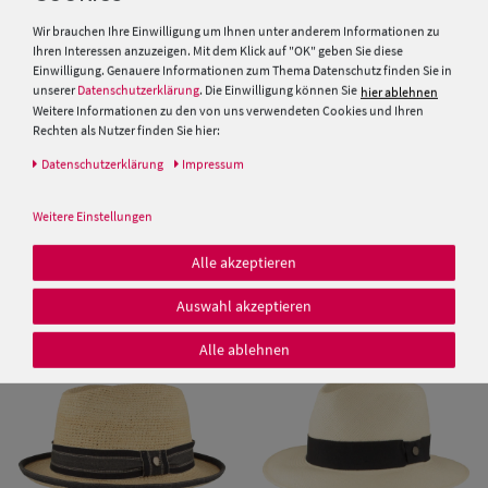
Wir brauchen Ihre Einwilligung um Ihnen unter anderem Informationen zu
Ihren Interessen anzuzeigen. Mit dem Klick auf "OK" geben Sie diese
Einwilligung. Genauere Informationen zum Thema Datenschutz finden Sie in
unserer
Datenschutzerklärung
. Die Einwilligung können Sie
hier ablehnen
Weitere Informationen zu den von uns verwendeten Cookies und Ihren
Rechten als Nutzer finden Sie hier:
Daten­schutz­erklärung
Impressum
Montecristi Panamahut mit
Mayser Bogart Crochet
Weitere Einstellungen
Lederband Ledereinfass UV-
Panamahut Manuel mit
Schutz 50+ von Hut-Breiter
gewebtem Stoffband
Alle akzeptieren
399,00 €
179,00 €
349,00 €
149,50 €
Auswahl akzeptieren
Alle ablehnen