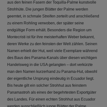
aus den feinen Fasern der Toquilla-Palme kunstvolle
Strohhüte. Die jungen Blätter der Palme werden
geerntet, in schmale Streifen zerteilt und anschließend
zu einem Rohling verwoben, der später seine
endgültige Form erhält. Besonders die Region um
Montecristi ist für ihre meisterhaften Weber bekannt,
deren Werke zu den feinsten der Welt zählen. Seinen
Sale: Caps
Namen erhielt der Hut, weil viele Exemplare während
Sale:
des Baus des Panama-Kanals über diesen wichtigen
Baseball
Handelsweg in die USA gelangten – dort verkürzte
man den Namen kurzerhand zu Panama-Hut, obwohl
Caps
der eigentliche Ursprung eindeutig in Ecuador liegt.
Sale: Army
Bis heute gilt ein solcher Strohhut aus feinstem
Caps
Panamastroh als eines der begehrtesten Exportgüter
des Landes. Für einen echten Strohhut aus Ecuador
Sale:
werden ausschließlich junge Blätter der Palme