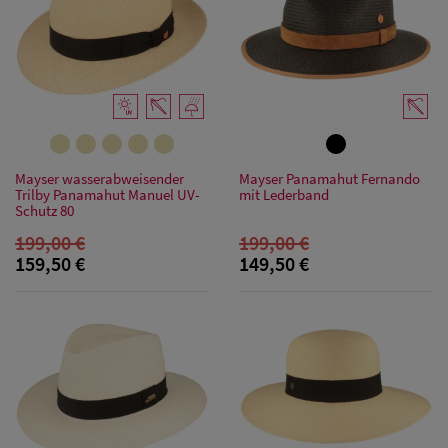
Mayser wasserabweisender
Mayser Panamahut Fernando
Trilby Panamahut Manuel UV-
mit Lederband
Schutz 80
Damen Caps
199,00 €
199,00 €
159,50 €
149,50 €
Damen
Baseball Caps
Damen UV-
Schutz Caps
Damen