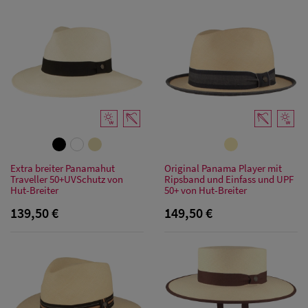
Herren Caps
Herren
Baseball Cpas
Herren UV-
Extra breiter Panamahut
Original Panama Player mit
Traveller 50+UVSchutz von
Ripsband und Einfass und UPF
Schutz Caps
Hut-Breiter
50+ von Hut-Breiter
139,50 €
149,50 €
Herren
Sonnenschilder
& Visoren
Herren