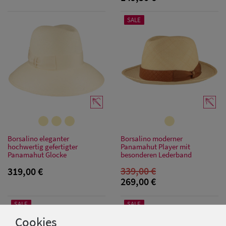
SALE
Borsalino eleganter
Borsalino moderner
hochwertig gefertigter
Panamahut Player mit
Panamahut Glocke
besonderen Lederband
339,00 €
319,00 €
269,00 €
SALE
SALE
Cookies