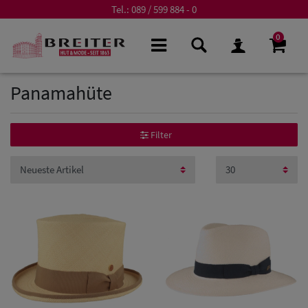
Tel.:
089 / 599 884 - 0
0
Panamahüte
Filter