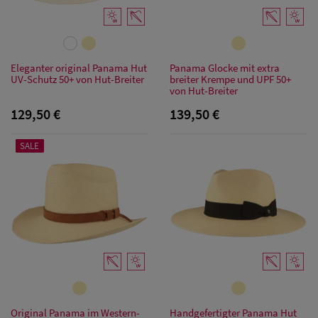
Bandana Caps
Damen
Sonnenschilder
Eleganter original Panama Hut
Panama Glocke mit extra
UV-Schutz 50+ von Hut-Breiter
breiter Krempe und UPF 50+
& Visoren
von Hut-Breiter
129,50 €
139,50 €
Damen
Snapback Caps
SALE
Damen Caps
Großgrößen
(63-65 cm)
Original Panama im Western-
Handgefertigter Panama Hut