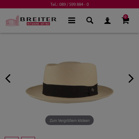
Tel.:
089 / 599 884 - 0
0
Zum Vergrößern klicken