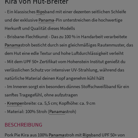
Kira von Hut-Breiter
- Ein klassisches
Rips
band mit einer dezenten seitlichen Schleife
und der exklusive
Panama
-Pin unterstreichen die hochwertige
Herkunft und Qualität dieses Modells
- Brisbane-Flechtkunst - Das zu 100 % in Handarbeit verarbeitete
Panama
stroh besticht durch sein gleichmäßiges Rautenmuster, das
dem Hut eine edle Textur und hohe Luftdurchlässigkeit verleiht
- Mit dem UPF 50+ Zertifikat vom Hohenstein Institut genießt du
verlässlichen Schutz vor intensiver UV-Strahlung, während das
natürliche Material deinen Kopf angenehm kühl hält
- Im Inneren sorgt ein besonders dünnes Stoffschweißband für ein
sanftes Tragegefühl, ohne aufzutragen
-
Krempe
nbreite: ca. 5,5 cm; Kopfhöhe: ca. 9 cm
- Material: 100% Stroh (
Panama
stroh)
BESCHREIBUNG
Pork Pie Kira aus 100%
Panama
stroh mit
Rips
band UPF 50+ von