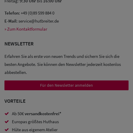
Freitag:
9:30 Uhr
bis
16:00 Uhr
Telefon:
+49 (0)89 599 884 0
E-Mail:
service@hutbreiter.de
Sale: Caps
» Zum Kontaktformular
Sale:
NEWSLETTER
Baseball
Erfahren Sie als erste von neuen Trends und sichern Sie sich die
Caps
besten Angebote. Sie können den Newsletter jederzeit kostenlos
abbestellen.
Sale: Army
Caps
Für den Newsletter anmelden
Sale:
VORTEILE
Trucker
Ab 50€
versandkostenfrei*
Caps
Europas größtes Huthaus
Sale: Caps
Hüte aus eigenem Atelier