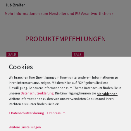
Hut-Breiter
Mehr Informationen zum Hersteller und EU Verantwortlichen »
PRODUKTEMPFEHLUNGEN
SALE
SALE
Cookies
Wir brauchen Ihre Einwilligung um Ihnen unter anderem Informationen zu
Ihren Interessen anzuzeigen. Mit dem Klick auf "OK" geben Sie diese
Einwilligung. Genauere Informationen zum Thema Datenschutz finden Sie in
unserer
Datenschutzerklärung
. Die Einwilligung können Sie
hier ablehnen
Weitere Informationen zu den von uns verwendeten Cookies und Ihren
Rechten als Nutzer finden Sie hier:
Daten­schutz­erklärung
Impressum
Schmaler Panama Hut
Panama-Hut Traveller mit
Weitere Einstellungen
Lederband & UV-Schutz 50 von
schmalem Leder-Band von Hut