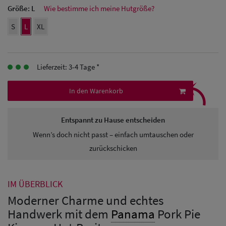
Herren Caps
Größe:
L
Wie bestimme ich meine Hutgröße?
Herren
S
L
XL
Baseball Cpas
Herren UV-
Lieferzeit: 3-4 Tage *
⤹
Schutz Caps
In den Warenkorb
Herren
Sonnenschilder
Entspannt zu Hause entscheiden
Wenn’s doch nicht passt – einfach umtauschen oder
& Visoren
zurückschicken
Herren
Snapback Caps
IM ÜBERBLICK
Moderner Charme und echtes
Handwerk mit dem
Panama
Pork Pie