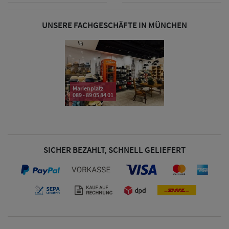
& Visoren
UNSERE FACHGESCHÄFTE IN MÜNCHEN
Damen
Snapback Caps
Damen Caps
Großgrößen
Marienplatz
089 - 89 05 84 01
(63-65 cm)
SICHER BEZAHLT, SCHNELL GELIEFERT