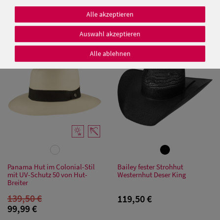
Hut-Breiter
Breiter
Alle akzeptieren
149,50 €
149,50 €
99,99 €
99,99 €
Auswahl akzeptieren
SALE
Alle ablehnen
Damen Caps
Damen
Baseball Caps
Damen UV-
Schutz Caps
Damen
Panama Hut im Colonial-Stil
Bailey fester Strohhut
Bandana Caps
mit UV-Schutz 50 von Hut-
Westernhut Deser King
Breiter
139,50 €
Damen
119,50 €
99,99 €
Sonnenschilder