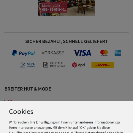
Marienplatz
089 - 89 05 84 01
SICHER BEZAHLT, SCHNELL GELIEFERT
BREITER HUT & MODE
Über uns
Ratgeber
Cookies
Hutmacher Kurs
Wir brauchen Ihre Einwilligung um Ihnen unter anderem Informationen zu
Herren Caps
Gutscheine
Ihren Interessen anzuzeigen. Mit dem Klick auf "OK" geben Sie diese
Einwilligung. Genauere Informationen zum Thema Datenschutz finden Sie in