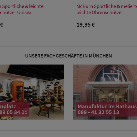
Verfügbare Größe
Verfügbare Größe
Sportliche & leichte
McBurn Sportliche & meliert
Einheitsgröße
Einheitsgröße
chützer Unisex
leichte Ohrenschützer
 €
19,95 €
UNSERE FACHGESCHÄFTE IN MÜNCHEN
nplatz
Manufaktur im Rathaus
 89 05 84 01
089 - 41 32 55 13