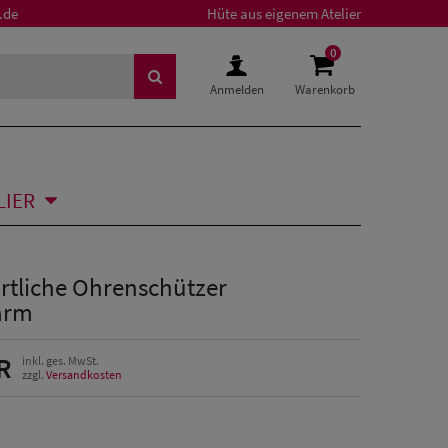
.de
Hüte aus eigenem Atelier
0
Anmelden
Warenkorb
LIER
ortliche Ohrenschützer
arm
R
inkl. ges. MwSt.
zzgl.
Versandkosten