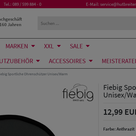
Tel.:
089 / 599 884 - 0
E-Mail:
service@hutbreiter
achgeschäft
 160 Jahren
MARKEN
XXL
SALE
UTZUBEHÖR
ACCESSOIRES
MEISTERATE
iebig Sportliche Ohrenschützer Unisex/Warm
Fiebig Sp
Unisex/W
12,99 EU
Farbe:
Anthrazit