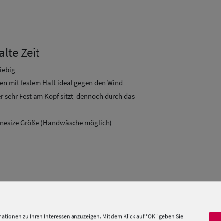
lte Zeit
iebig
gen mit festem Halt ideal gegen den Wind
r sehr Fest am Kopf sitzt, dennoch durch das
n Onesize Größe (Handwäsche möglich)
ationen zu Ihren Interessen anzuzeigen. Mit dem Klick auf "OK" geben Sie