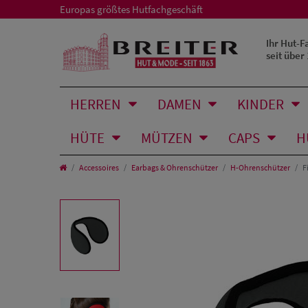
Europas größtes Hutfachgeschäft
Ihr Hut-F
seit über
HERREN
DAMEN
KINDER
HÜTE
MÜTZEN
CAPS
H
Accessoires
Earbags & Ohrenschützer
H-Ohrenschützer
F