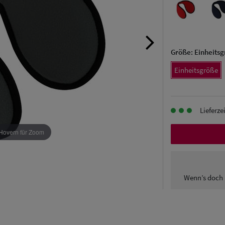
Größe:
Einheits
Einheitsgröße
Lieferze
Hovern für Zoom
Wenn’s doch 