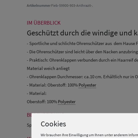
Artikelnummer
Fieb-59900-903-Anthrazit-.
IM ÜBERBLICK
Geschützt durch die windige und ka
- Sportliche und schlichte Ohrenschützer aus dem Hause F
- Die Ohrenschützer sind leicht über den Nacken anzubrin
- Praktisch: Ohrenklappen verbunden durch ein Haarreif de
Material weich anliegt
- Ohrenklappen Durchmesser: ca.10 cm. Erhältlich nur i
- Material: Oberstoff: 100%
Polyester
- Material:
Oberstoff: 100%
Polyester
BESCHREIBUNG
Cookies
Sportliche Ohrenschützer Unisex/Warm von Fiebig
Wir brauchen Ihre Einwilligung um Ihnen unter anderem Inform