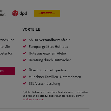
VORTEILE
Trends und
Ab 50€
versandkostenfrei*
te. Sie
Europas größtes Huthaus
kostenlos
Hüte aus eigenem Atelier
Beratung durch Hutmacher
Über 160 Jahre Expertise
den
Münchner Familien- Unternehmen
SSL-Verschlüsselung
*gilt für Lieferungen innerhalb Deutschlands, Lieferzeiten
und Versandkosten für andere Länder finden Sie unter
Zahlung & Versand