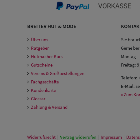
BREITER HUT & MODE
KONTAK
Über uns
Sie brauc
Ratgeber
Gerne ber
Hutmacher Kurs
Montag -
Gutscheine
Freitag:
9
Vereins & Großbestellungen
Telefon:
+
Fachgeschäfte
E-Mail:
se
Kundenkarte
» Zum Ko
Glossar
Zahlung & Versand
Widerrufs­recht
|
Vertrag widerrufen
|
Impressum
|
Daten­s