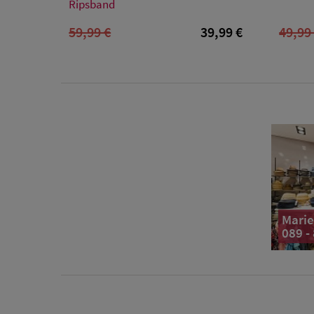
55/S
59/L
61/XL
Ripsband
59,99 €
39,99 €
49,99
Marie
089 -