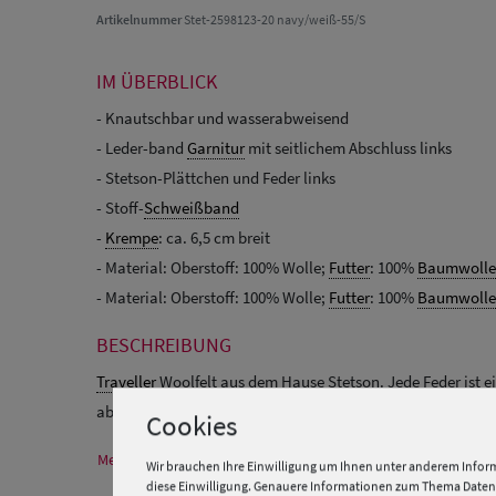
Artikelnummer
Stet-2598123-20 navy/weiß-55/S
IM ÜBERBLICK
- Knautschbar und wasserabweisend
- Leder-band
Garnitur
mit seitlichem Abschluss links
- Stetson-Plättchen und Feder links
- Stoff-
Schweißband
-
Krempe
: ca. 6,5 cm breit
- Material: Oberstoff: 100% Wolle;
Futter
: 100%
Baumwolle
- Material: Oberstoff: 100% Wolle;
Futter
: 100%
Baumwolle
BESCHREIBUNG
Traveller
Woolfelt aus dem Hause Stetson. Jede Feder ist 
abweichen.
Cookies
Mehr Informationen zum Hersteller und EU Verantwortlichen
Wir brauchen Ihre Einwilligung um Ihnen unter anderem Inform
diese Einwilligung. Genauere Informationen zum Thema Datens