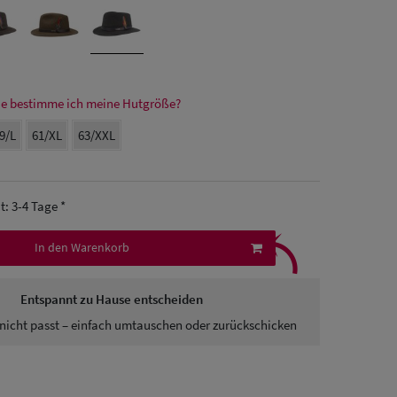
e bestimme ich meine Hutgröße?
9/L
61/XL
63/XXL
it: 3-4 Tage *
⤹
In den Warenkorb
Entspannt zu Hause entscheiden
nicht passt – einfach umtauschen oder zurückschicken