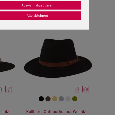
Auswahl akzeptieren
Alle ablehnen
Verfügbare Größe
lfilz
Rollbarer Outdoorhut aus Wollfilz