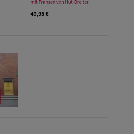
61
54
55
56
57
58
59
60
61
mit Fransen von Hut-Breiter
49,95 €