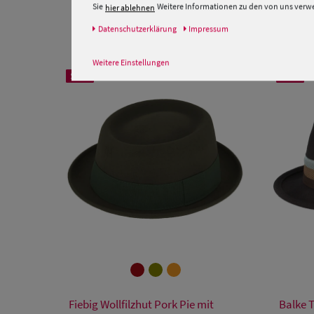
Sie
Weitere Informationen zu den von uns verwen
hier ablehnen
Daten­schutz­erklärung
Impressum
Weitere Einstellungen
SALE
SALE
Verfügbare Größe
Fiebig Wollfilzhut Pork Pie mit
Balke T