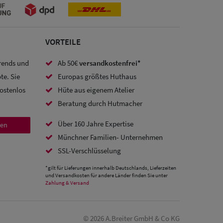
VORTEILE
Trends und
Ab 50€
versandkostenfrei*
te. Sie
Europas größtes Huthaus
kostenlos
Hüte aus eigenem Atelier
Beratung durch Hutmacher
Über 160 Jahre Expertise
den
Münchner Familien- Unternehmen
SSL-Verschlüsselung
*gilt für Lieferungen innerhalb Deutschlands, Lieferzeiten
und Versandkosten für andere Länder finden Sie unter
Zahlung & Versand
© 2026 A.Breiter GmbH & Co KG