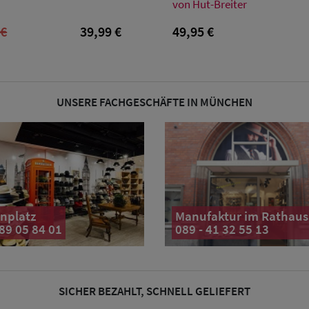
XL
54
55
56
57
58
59
60
von Hut-Breiter
 €
39,99 €
49,95 €
UNSERE FACHGESCHÄFTE IN MÜNCHEN
nplatz
Manufaktur im Rathaus
 89 05 84 01
089 - 41 32 55 13
SICHER BEZAHLT, SCHNELL GELIEFERT