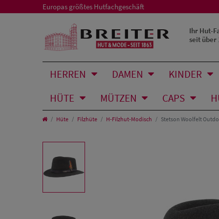
Europas größtes Hutfachgeschäft
Ihr Hut-F
seit über
HERREN
DAMEN
KINDER
HÜTE
MÜTZEN
CAPS
H
Hüte
Filzhüte
H-Filzhut-Modisch
Stetson Woolfelt Outdoo