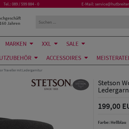
Tel.:
089 / 599 884 - 0
E-Mail:
service@hutbreiter
achgeschäft
 160 Jahren
MARKEN
XXL
SALE
UTZUBEHÖR
ACCESSOIRES
MEISTERATE
r Traveller mit Ledergarnitur
Stetson Wo
Ledergarn
199,00 E
Farbe:
Hellblau