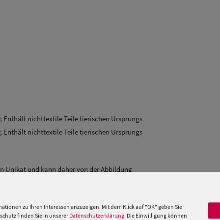
; Enthält nichttextile Teile tierischen Ursprungs
; Enthält nichttextile Teile tierischen Ursprungs
ein Unikat und kann daher von der Abbildung
 »
ationen zu Ihren Interessen anzuzeigen. Mit dem Klick auf "OK" geben Sie
chutz finden Sie in unserer
Datenschutzerklärung
. Die Einwilligung können