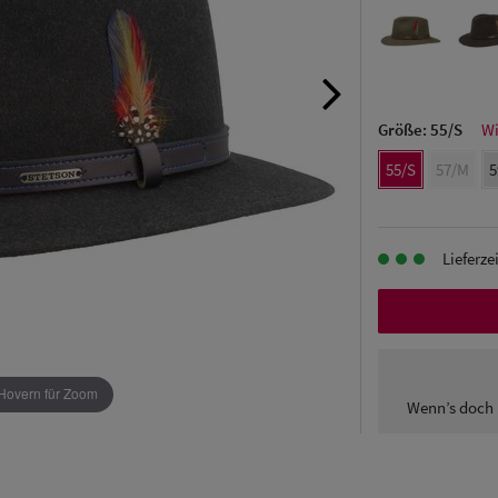
Größe:
55/S
Wi
55/S
57/M
5
Lieferze
Hovern für Zoom
Wenn’s doch 