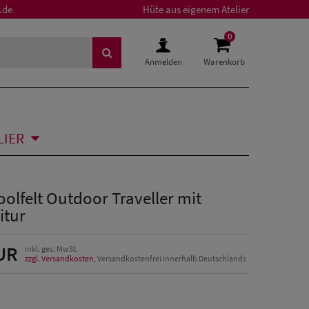
.de
Hüte aus eigenem Atelier
0
Anmelden
Warenkorb
LIER
olfelt Outdoor Traveller mit
itur
UR
inkl. ges. MwSt.
zzgl. Versandkosten
, Versandkostenfrei innerhalb Deutschlands