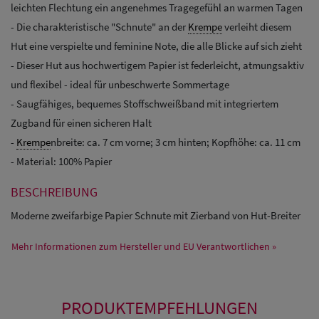
leichten Flechtung ein angenehmes Tragegefühl an warmen Tagen
- Die charakteristische "Schnute" an der
Krempe
verleiht diesem
Hut eine verspielte und feminine Note, die alle Blicke auf sich zieht
- Dieser Hut aus hochwertigem Papier ist federleicht, atmungsaktiv
und flexibel - ideal für unbeschwerte Sommertage
- Saugfähiges, bequemes Stoffschweißband mit integriertem
Zugband für einen sicheren Halt
-
Krempe
nbreite: ca. 7 cm vorne; 3 cm hinten; Kopfhöhe: ca. 11 cm
- Material: 100% Papier
BESCHREIBUNG
Moderne zweifarbige Papier Schnute mit Zierband von Hut-Breiter
Mehr Informationen zum Hersteller und EU Verantwortlichen »
PRODUKTEMPFEHLUNGEN