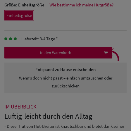
Größe:
Einheitsgröße
Wie bestimme ich meine Hutgröße?
Herren
Einheitsgröße
Baseball Cpas
Herren UV-
Lieferzeit: 3-4 Tage *
Schutz Caps
⤹
In den Warenkorb
Herren
Sonnenschilder
Entspannt zu Hause entscheiden
& Visoren
Wenn’s doch nicht passt – einfach umtauschen oder
zurückschicken
Herren
Snapback Caps
IM ÜBERBLICK
Luftig-leicht durch den Alltag
- Dieser Hut von Hut-Breiter ist knautschbar und bietet dank seiner