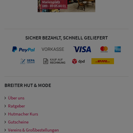
Marienplatz
089 - 89 05 84 01
Damen
Snapback Caps
Damen Caps
SICHER BEZAHLT, SCHNELL GELIEFERT
Großgrößen
(63-65 cm)
BREITER HUT & MODE
Über uns
Ratgeber
Hutmacher Kurs
Gutscheine
Vereins & Großbestellungen