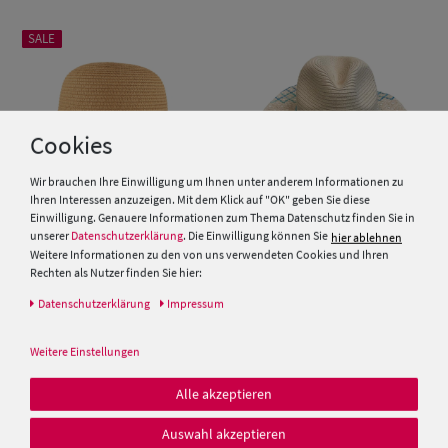
SALE
Cookies
Wir brauchen Ihre Einwilligung um Ihnen unter anderem Informationen zu
Ihren Interessen anzuzeigen. Mit dem Klick auf "OK" geben Sie diese
Einwilligung. Genauere Informationen zum Thema Datenschutz finden Sie in
unserer
Datenschutzerklärung
. Die Einwilligung können Sie
hier ablehnen
Weitere Informationen zu den von uns verwendeten Cookies und Ihren
Papier Glocke mit UV Schutz 50
Samaya Stroh-Hut
Rechten als Nutzer finden Sie hier:
und Metalperlen Zierband von
Daten­schutz­erklärung
Impressum
Hut-Breiter
29,95 €
19,99 €
Weitere Einstellungen
19,95 €
Alle akzeptieren
Auswahl akzeptieren