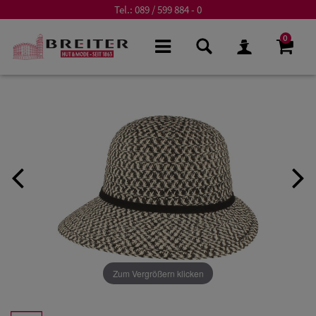
Tel.:
089 / 599 884 - 0
0
Zum Vergrößern klicken