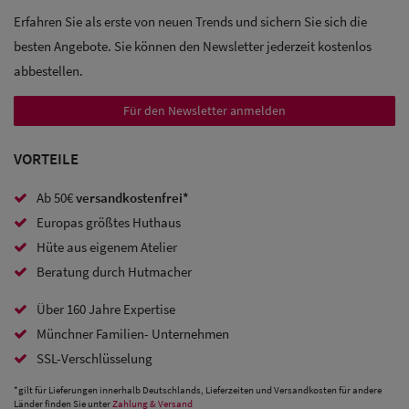
Sale: Caps
Erfahren Sie als erste von neuen Trends und sichern Sie sich die
besten Angebote. Sie können den Newsletter jederzeit kostenlos
Sale:
abbestellen.
Baseball
Für den Newsletter anmelden
Caps
Sale: Army
VORTEILE
Caps
Ab 50€
versandkostenfrei*
Europas größtes Huthaus
Sale:
Hüte aus eigenem Atelier
Trucker
Beratung durch Hutmacher
Caps
Über 160 Jahre Expertise
Sale: Caps
Münchner Familien- Unternehmen
mit
SSL-Verschlüsselung
Ohrenschutz
*gilt für Lieferungen innerhalb Deutschlands, Lieferzeiten und Versandkosten für andere
Länder finden Sie unter
Zahlung & Versand