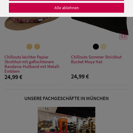
Alle ablehnen
Damen Caps
Damen
Baseball Caps
Chillouts leichter Papier
Chillouts Sommer Strickhut
Strohhut mit geflochtenem
Bucket Moya Hat
Damen UV-
Bandana-Hutband mit Metall-
Emblem
Schutz Caps
24,99 €
24,99 €
Damen
Bandana Caps
UNSERE FACHGESCHÄFTE IN MÜNCHEN
Damen
Sonnenschilder
& Visoren