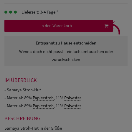
Herren
Lieferzeit: 3-4 Tage *
Baseball Cpas
⤹
In den Warenkorb
Herren UV-
Schutz Caps
Entspannt zu Hause entscheiden
Wenn’s doch nicht passt – einfach umtauschen oder
Herren
zurückschicken
Sonnenschilder
& Visoren
IM ÜBERBLICK
Herren
- Samaya Stroh-Hut
Snapback Caps
- Material: 89%
Papierstroh
, 11%
Polyester
- Material: 89%
Papierstroh
, 11%
Polyester
BESCHREIBUNG
Samaya Stroh-Hut in der Größe