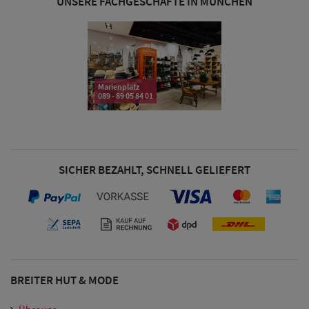
UNSERE FACHGESCHÄFTE IN MÜNCHEN
Damen Caps
Damen
Marienplatz
089 - 89 05 84 01
Baseball Caps
Damen UV-
Schutz Caps
SICHER BEZAHLT, SCHNELL GELIEFERT
Damen
Bandana Caps
Damen
Sonnenschilder
BREITER HUT & MODE
& Visoren