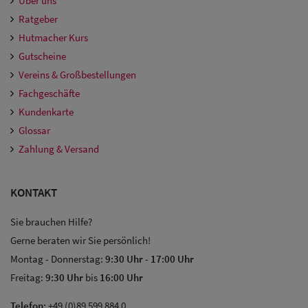
Über uns
Damen
Ratgeber
Snapback Caps
Hutmacher Kurs
Gutscheine
Damen Caps
Vereins & Großbestellungen
Großgrößen
Fachgeschäfte
(63-65 cm)
Kundenkarte
Glossar
Zahlung & Versand
KONTAKT
Sie brauchen Hilfe?
Gerne beraten wir Sie persönlich!
Montag - Donnerstag:
9:30 Uhr
-
17:00 Uhr
Freitag:
9:30 Uhr
bis
16:00 Uhr
Telefon:
+49 (0)89 599 884 0