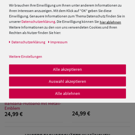
29,95 €
19,99 €
Wir brauchen Ihre Einwilligung um Ihnen unter anderem Informationen zu
19,95 €
Ihren Interessen anzuzeigen. Mit dem Klick auf "OK" geben Sie diese
Einwilligung. Genauere Informationen zum Thema Datenschutz finden Sie in
unserer
Datenschutzerklärung
. Die Einwilligung können Sie
hier ablehnen
Weitere Informationen zu den von uns verwendeten Cookies und Ihren
Rechten als Nutzer finden Sie hier:
Daten­schutz­erklärung
Impressum
Weitere Einstellungen
Alle akzeptieren
Auswahl akzeptieren
Alle ablehnen
Chillouts leichter Papier
Chillouts Sommer Strickhut
Strohhut mit geflochtenem
Bucket Moya Hat
Bandana-Hutband mit Metall-
Emblem
24,99 €
24,99 €