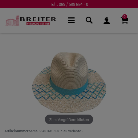
Tel.:
089 / 599 884 - 0
0
Zum Vergrößern klicken
Artikelnummer
Sama-354016H-300-blau Variante-.