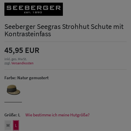
Seeberger Seegras Strohhut Schute mit
Kontrasteinfass
45,95 EUR
inkl. ges. MwSt.
zzgl.
Versandkosten
Farbe:
Natur gemustert
Größe:
L
Wie bestimme ich meine Hutgröße?
Herren Caps
M
L