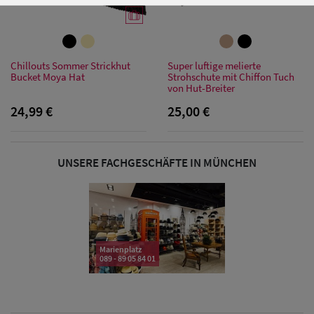
Damen Caps
Chillouts Sommer Strickhut
Super luftige melierte
Bucket Moya Hat
Strohschute mit Chiffon Tuch
Damen
von Hut-Breiter
Baseball Caps
24,99 €
25,00 €
Damen UV-
UNSERE FACHGESCHÄFTE IN MÜNCHEN
Schutz Caps
Damen
Bandana Caps
Damen
Marienplatz
089 - 89 05 84 01
Sonnenschilder
& Visoren