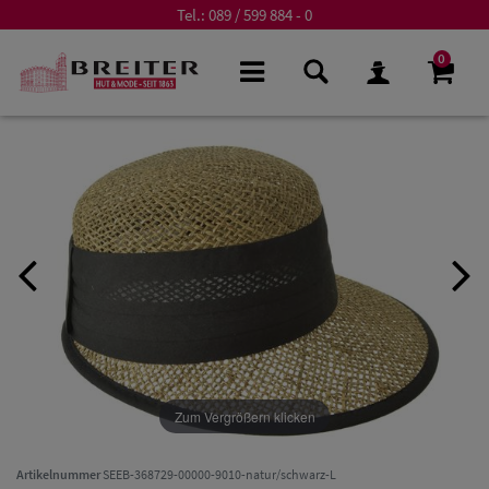
Tel.:
089 / 599 884 - 0
0
Zum Vergrößern klicken
Artikelnummer
SEEB-368729-00000-9010-natur/schwarz-L