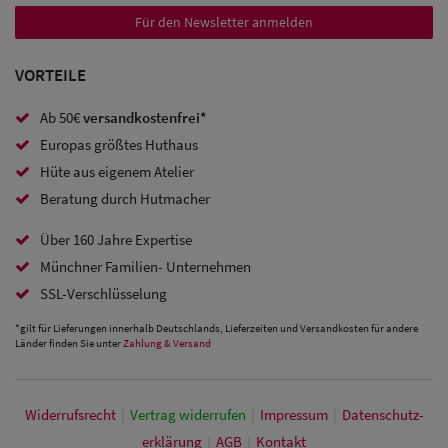
Sale:
Für den Newsletter anmelden
Baseball
VORTEILE
Caps
Ab 50€
versandkostenfrei*
Sale: Army
Europas größtes Huthaus
Caps
Hüte aus eigenem Atelier
Beratung durch Hutmacher
Sale:
Trucker
Über 160 Jahre Expertise
Caps
Münchner Familien- Unternehmen
SSL-Verschlüsselung
Sale: Caps
*gilt für Lieferungen innerhalb Deutschlands, Lieferzeiten und Versandkosten für andere
mit
Länder finden Sie unter
Zahlung & Versand
Ohrenschutz
Widerrufs­recht
|
Vertrag widerrufen
|
Impressum
|
Daten­schutz­
erklärung
|
AGB
|
Kontakt