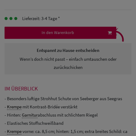
Herren
Baseball Cpas
Lieferzeit: 3-4 Tage *
⤹
Herren UV-
In den Warenkorb
Schutz Caps
Entspannt zu Hause entscheiden
Herren
Wenn’s doch nicht passt – einfach umtauschen oder
Sonnenschilder
zurückschicken
& Visoren
Herren
IM ÜBERBLICK
Snapback Caps
- Besonders luftige Strohhut Schute von Seeberger aus Seegras
-
Krempe
mit Kontrast-Bridée verstärkt
- Hinten:
Garnitur
abschluss mit schlichtem Riegel
- Elastisches Stoffschweißband
-
Krempe
vorne: ca. 8,5 cm; hinten: 1,5 cm; extra breites Schild: ca