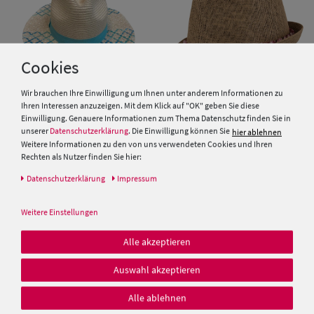
Cookies
Wir brauchen Ihre Einwilligung um Ihnen unter anderem Informationen zu
Ihren Interessen anzuzeigen. Mit dem Klick auf "OK" geben Sie diese
Einwilligung. Genauere Informationen zum Thema Datenschutz finden Sie in
unserer
Datenschutzerklärung
. Die Einwilligung können Sie
hier ablehnen
Samaya Stroh-Hut
Chillouts leichter Papier
Weitere Informationen zu den von uns verwendeten Cookies und Ihren
Strohhut mit geflochtenem
Rechten als Nutzer finden Sie hier:
Bandana-Hutband mit Metall-
Emblem
Daten­schutz­erklärung
Impressum
19,99 €
24,99 €
Weitere Einstellungen
Alle akzeptieren
Auswahl akzeptieren
Alle ablehnen