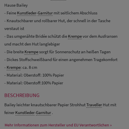
Hause Bailey
- Feine
Kunstleder
-
Garnitur
mit seitlichem Abschluss
- Knautschbarer und rollbarer Hut, der schnell in der Tasche
verstaut ist
- Das umgenähte Bridée schützt die
Krempe
vor dem Ausfransen
und macht den Hut langlebiger
- Die breite
Krempe
sorgt für Sonnenschutz an heißen Tagen
- Dickes Stoffschweißband für einen angenehmen Tragekomfort
-
Krempe
: ca. 8 cm
- Material: Oberstoff: 100% Papier
- Material: Oberstoff:100% Papier
BESCHREIBUNG
Bailey leichter knautschbarer Papier Strohhut
Traveller
Hut mit
feiner
Kunstleder
-
Garnitur
.
Mehr Informationen zum Hersteller und EU Verantwortlichen »