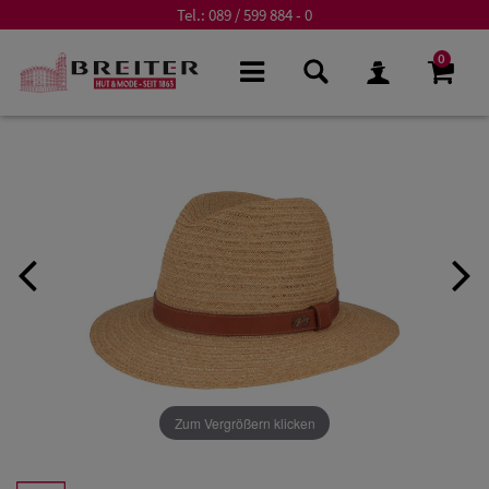
Tel.:
089 / 599 884 - 0
0
Zum Vergrößern klicken