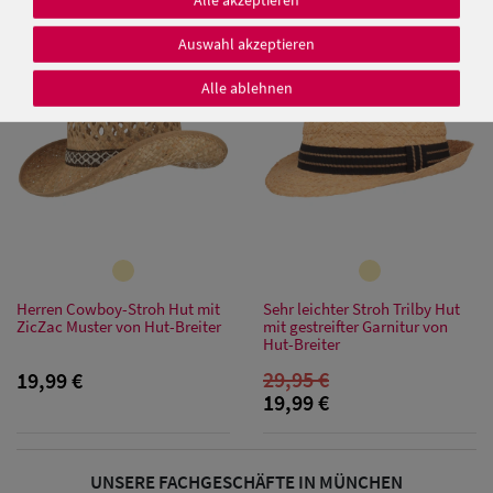
Auswahl akzeptieren
SALE
Alle ablehnen
Damen Caps
Damen
Baseball Caps
Damen UV-
Schutz Caps
Herren Cowboy-Stroh Hut mit
Sehr leichter Stroh Trilby Hut
ZicZac Muster von Hut-Breiter
mit gestreifter Garnitur von
Hut-Breiter
Damen
29,95 €
19,99 €
Bandana Caps
19,99 €
Damen
Sonnenschilder
UNSERE FACHGESCHÄFTE IN MÜNCHEN