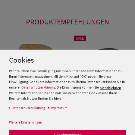
PRODUKTEMPFEHLUNGEN
SALE
Cookies
Wir brauchen Ihre Einwilligung um Ihnen unter anderem Informationen zu
Ihren Interessen anzuzeigen. Mit dem Klick auf "OK" geben Sie diese
Einwilligung. Genauere Informationen zum Thema Datenschutz finden Sie in
unserer
Datenschutzerklärung
. Die Einwilligung können Sie
hier ablehnen
Weitere Informationen zu den von uns verwendeten Cookies und Ihren
Rechten als Nutzer finden Sie hier:
Daten­schutz­erklärung
Impressum
Kinder Strohhut Trilby mit
Schiebermütze aus Stroh von
blau-weisser Kordel von Hut-
Hut-Breiter
Breiter
Weitere Einstellungen
25,00 €
19,99 €
19,99 €
Alle akzeptieren