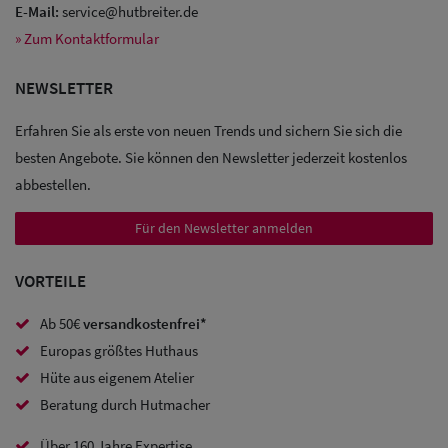
E-Mail:
service@hutbreiter.de
» Zum Kontaktformular
Sale: Caps
NEWSLETTER
Sale:
Erfahren Sie als erste von neuen Trends und sichern Sie sich die
Baseball
besten Angebote. Sie können den Newsletter jederzeit kostenlos
Caps
abbestellen.
Sale: Army
Für den Newsletter anmelden
Caps
VORTEILE
Sale:
Ab 50€
versandkostenfrei*
Trucker
Europas größtes Huthaus
Caps
Hüte aus eigenem Atelier
Beratung durch Hutmacher
Sale: Caps
mit
Über 160 Jahre Expertise