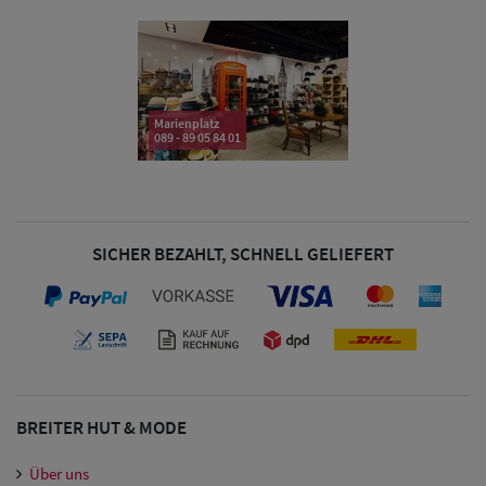
& Visoren
Damen
Snapback Caps
Marienplatz
089 - 89 05 84 01
Damen Caps
Großgrößen
(63-65 cm)
SICHER BEZAHLT, SCHNELL GELIEFERT
BREITER HUT & MODE
Über uns