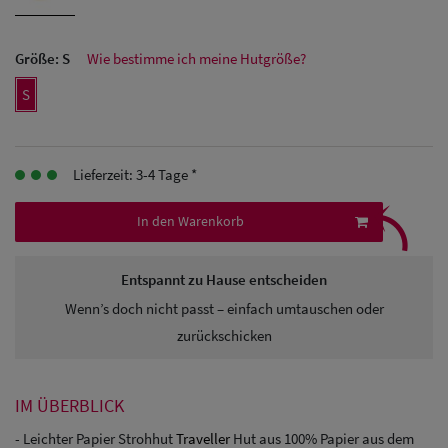
Herren
Größe:
S
Wie bestimme ich meine Hutgröße?
Baseball Cpas
S
Herren UV-
Schutz Caps
Lieferzeit: 3-4 Tage *
⤹
Herren
In den Warenkorb
Sonnenschilder
& Visoren
Entspannt zu Hause entscheiden
Herren
Wenn’s doch nicht passt – einfach umtauschen oder
zurückschicken
Snapback Caps
IM ÜBERBLICK
- Leichter Papier Strohhut
Traveller
Hut aus 100% Papier aus dem