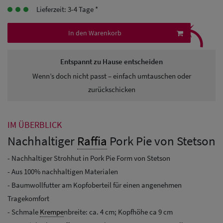
Lieferzeit: 3-4 Tage *
Herren
⤹
Baseball Cpas
In den Warenkorb
Herren UV-
Entspannt zu Hause entscheiden
Schutz Caps
Wenn’s doch nicht passt – einfach umtauschen oder
Herren
zurückschicken
Sonnenschilder
& Visoren
IM ÜBERBLICK
Nachhaltiger
Raffia
Pork Pie von Stetson
Herren
- Nachhaltiger Strohhut in Pork Pie Form von Stetson
Snapback Caps
- Aus 100% nachhaltigen Materialen
- Baumwollfutter am Kopfoberteil für einen angenehmen
Tragekomfort
- Schmale
Krempe
nbreite: ca. 4 cm; Kopfhöhe ca 9 cm