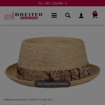
Tel.:
089 / 599 884 - 0
0
Zum Vergrößern klicken
Artikelnummer
Stet-1698516-7 beige-59/L