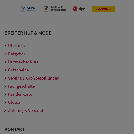
Damen
Snapback Caps
Damen Caps
BREITER HUT & MODE
Großgrößen
Über uns
(63-65 cm)
Ratgeber
Hutmacher Kurs
Gutscheine
Vereins & Großbestellungen
Fachgeschäfte
Kundenkarte
Glossar
Zahlung & Versand
KONTAKT