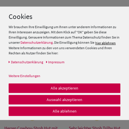
Cookies
Kinder Strohhut Trilby mit
Schiebermütze aus Stroh von
blau-weisser Kordel von Hut-
Hut-Breiter
Wir brauchen Ihre Einwilligung um Ihnen unter anderem Informationen zu
Breiter
Ihren Interessen anzuzeigen. Mit dem Klick auf "OK" geben Sie diese
Einwilligung. Genauere Informationen zum Thema Datenschutz finden Sie in
25,00 €
19,99 €
unserer
Datenschutzerklärung
. Die Einwilligung können Sie
hier ablehnen
19,99 €
Weitere Informationen zu den von uns verwendeten Cookies und Ihren
Rechten als Nutzer finden Sie hier:
SALE
Daten­schutz­erklärung
Impressum
Weitere Einstellungen
Alle akzeptieren
Auswahl akzeptieren
Alle ablehnen
Herren Cowboy-Stroh Hut mit
Sehr leichter Stroh Trilby Hut