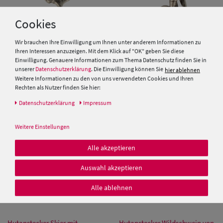
Cookies
Wir brauchen Ihre Einwilligung um Ihnen unter anderem Informationen zu
Hutanstecker Adlerkopf von
Hutanstecker Fußballspieler
Ihren Interessen anzuzeigen. Mit dem Klick auf "OK" geben Sie diese
Hut-Breiter
von Hut-Breiter
Einwilligung. Genauere Informationen zum Thema Datenschutz finden Sie in
unserer
Datenschutzerklärung
. Die Einwilligung können Sie
hier ablehnen
Weitere Informationen zu den von uns verwendeten Cookies und Ihren
5,00 €
5,00 €
Rechten als Nutzer finden Sie hier:
Daten­schutz­erklärung
Impressum
Weitere Einstellungen
Alle akzeptieren
Auswahl akzeptieren
Alle ablehnen
Hutanstecker Skier mit
Hutanstecker Wildschwein von