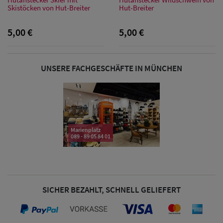
Skistöcken von Hut-Breiter
Hut-Breiter
5,00 €
5,00 €
Damen Caps
Damen
UNSERE FACHGESCHÄFTE IN MÜNCHEN
Baseball Caps
Damen UV-
Schutz Caps
Marienplatz
Damen
089 - 89 05 84 01
Bandana Caps
Damen
SICHER BEZAHLT, SCHNELL GELIEFERT
Sonnenschilder
& Visoren