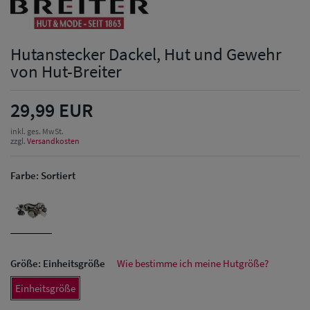
Hutanstecker Dackel, Hut und Gewehr
von Hut-Breiter
29,99 EUR
inkl. ges. MwSt.
zzgl.
Versandkosten
Farbe:
Sortiert
Größe:
Einheitsgröße
Wie bestimme ich meine Hutgröße?
Einheitsgröße
Herren Caps