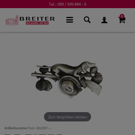
Tel.:
089 / 599 884 - 0
0
Zum Vergrößern klicken
Artikelnummer
Hut--002397-.-.