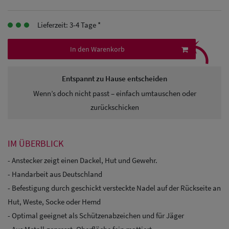
Herren
Lieferzeit: 3-4 Tage *
Baseball Cpas
⤹
In den Warenkorb
Herren UV-
Schutz Caps
Entspannt zu Hause entscheiden
Herren
Wenn’s doch nicht passt – einfach umtauschen oder
Sonnenschilder
zurückschicken
& Visoren
IM ÜBERBLICK
Herren
- Anstecker zeigt einen Dackel, Hut und Gewehr.
Snapback Caps
- Handarbeit aus Deutschland
- Befestigung durch geschickt versteckte Nadel auf der Rückseite an
Hut, Weste, Socke oder Hemd
- Optimal geeignet als Schützenabzeichen und für Jäger