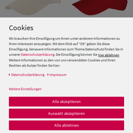
Cookies
Wir brauchen Ihre Einwilligung um Ihnen unter anderem Informationen zu
Balke Kinder Baseball Cap mit
Ihren Interessen anzuzeigen. Mit dem Klick auf "OK" geben Sie diese
UV-Schutz 40+
Einwilligung. Genauere Informationen zum Thema Datenschutz finden Sie in
McBurn Kinder Baseballcap
unserer
Datenschutzerklärung
. Die Einwilligung können Sie
hier ablehnen
uni reine Baumwolle
Weitere Informationen zu den von uns verwendeten Cookies und Ihren
9,95 €
Rechten als Nutzer finden Sie hier:
9,95 €
Daten­schutz­erklärung
Impressum
SALE
Weitere Einstellungen
Alle akzeptieren
Auswahl akzeptieren
Alle ablehnen