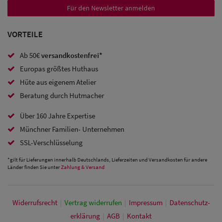
Sale:
Für den Newsletter anmelden
Baseball
VORTEILE
Caps
Ab 50€
versandkostenfrei*
Sale: Army
Europas größtes Huthaus
Caps
Hüte aus eigenem Atelier
Beratung durch Hutmacher
Sale:
Trucker
Über 160 Jahre Expertise
Caps
Münchner Familien- Unternehmen
SSL-Verschlüsselung
Sale: Caps
*gilt für Lieferungen innerhalb Deutschlands, Lieferzeiten und Versandkosten für andere
mit
Länder finden Sie unter
Zahlung & Versand
Ohrenschutz
Widerrufs­recht
|
Vertrag widerrufen
|
Impressum
|
Daten­schutz­
erklärung
|
AGB
|
Kontakt