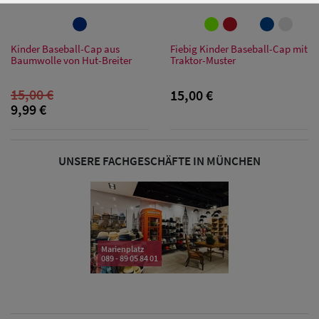
Kinder Baseball-Cap aus
Fiebig Kinder Baseball-Cap mit
Damen Caps
Baumwolle von Hut-Breiter
Traktor-Muster
Damen
15,00 €
15,00 €
9,99 €
Baseball Caps
Damen UV-
UNSERE FACHGESCHÄFTE IN MÜNCHEN
Schutz Caps
Damen
Bandana Caps
Marienplatz
Damen
089 - 89 05 84 01
Sonnenschilder
& Visoren