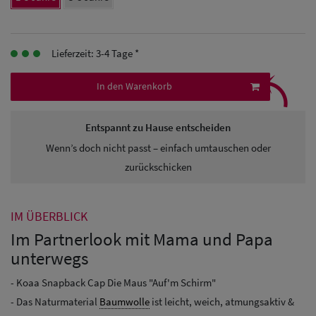
Herren
Baseball Cpas
Lieferzeit: 3-4 Tage *
⤹
Herren UV-
In den Warenkorb
Schutz Caps
Herren
Entspannt zu Hause entscheiden
Wenn’s doch nicht passt – einfach umtauschen oder
Sonnenschilder
zurückschicken
& Visoren
Herren
IM ÜBERBLICK
Snapback Caps
Im Partnerlook mit Mama und Papa
unterwegs
- Koaa Snapback Cap Die Maus "Auf'm Schirm"
- Das Naturmaterial
Baumwolle
ist leicht, weich, atmungsaktiv &