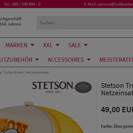
Tel.:
089 / 599 884 - 0
E-Mail:
service@hutbreiter
achgeschäft
 160 Jahren
MARKEN
XXL
SALE
UTZUBEHÖR
ACCESSOIRES
MEISTERATE
p "Lucky Miners" mit Netzeinsatz
Stetson Tr
Netzeinsa
49,00 EU
Farbe:
blau gemu