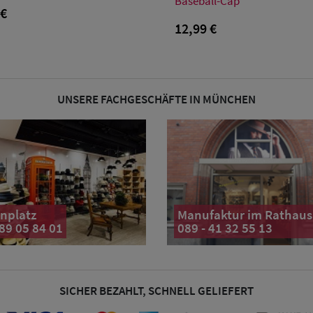
Baseball-Cap
Einheitsgröße
 €
12,99 €
UNSERE FACHGESCHÄFTE IN MÜNCHEN
nplatz
Manufaktur im Rathaus
 89 05 84 01
089 - 41 32 55 13
SICHER BEZAHLT, SCHNELL GELIEFERT