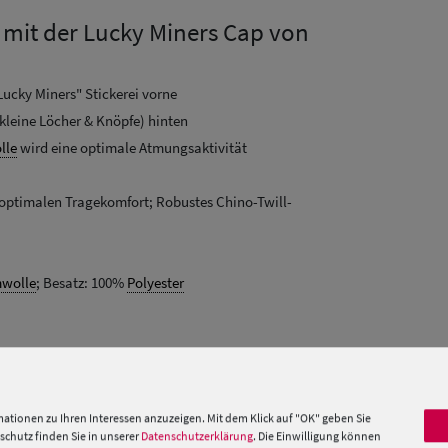
 mit der Lucky Miners Cap von
Lucky Miners" Stickerei vorne
leine Löcher & Knöpfe) hinten
lle
wird eine optimale Atmungsaktivität
r optimalen Tragekomfort; Robustes Chino-Twill-
wolle
; Besatz: 100%
Polyester
 »
ationen zu Ihren Interessen anzuzeigen. Mit dem Klick auf "OK" geben Sie
chutz finden Sie in unserer
Datenschutzerklärung
. Die Einwilligung können