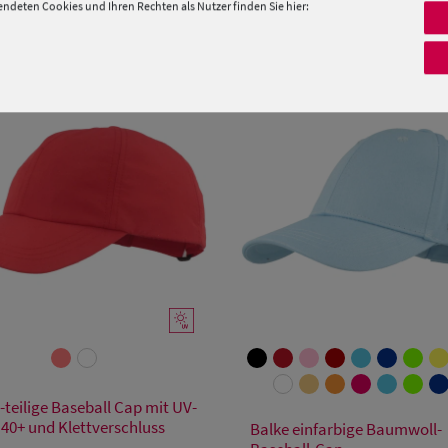
deten Cookies und Ihren Rechten als Nutzer finden Sie hier:
PRODUKTEMPFEHLUNGEN
Verfügbare Größe
-teilige Baseball Cap mit UV-
Verfügbare Größe
Einheitsgröße
 40+ und Klettverschluss
Balke einfarbige Baumwoll-