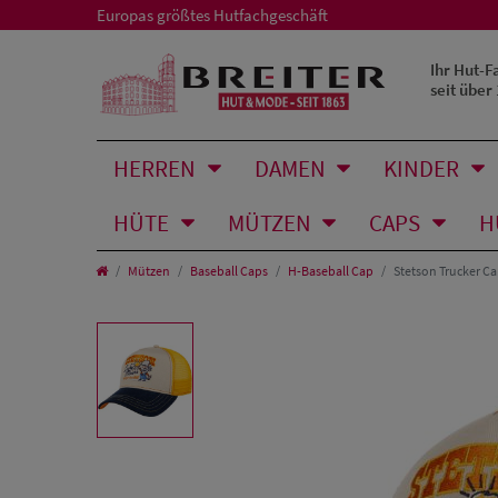
Europas größtes Hutfachgeschäft
Ihr Hut-F
seit über
HERREN
DAMEN
KINDER
HÜTE
MÜTZEN
CAPS
H
Mützen
Baseball Caps
H-Baseball Cap
Stetson Trucker Ca