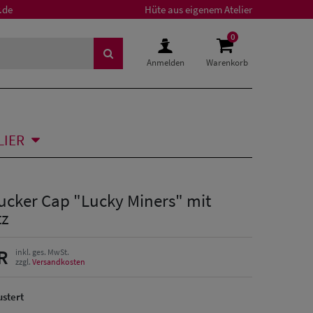
.de
Hüte aus eigenem Atelier
0
Anmelden
Warenkorb
LIER
ucker Cap "Lucky Miners" mit
tz
R
inkl. ges. MwSt.
zzgl.
Versandkosten
stert