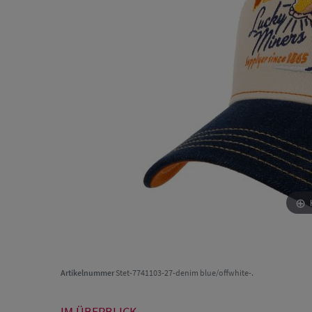
Artikelnummer
Stet-7741103-27-denim blue/offwhite-.
IM ÜBERBLICK