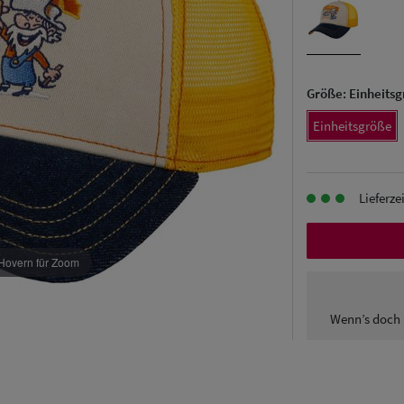
Größe:
Einheits
Einheitsgröße
Lieferze
Hovern für Zoom
Wenn’s doch 