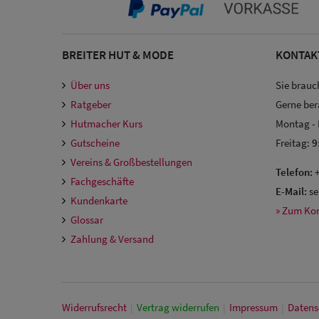
BREITER HUT & MODE
KONTAK
Über uns
Sie brauc
Ratgeber
Gerne ber
Hutmacher Kurs
Montag -
Gutscheine
Freitag:
9
Vereins & Großbestellungen
Telefon:
+
Fachgeschäfte
E-Mail:
se
Kundenkarte
» Zum Ko
Glossar
Zahlung & Versand
Widerrufs­recht
|
Vertrag widerrufen
|
Impressum
|
Daten­s