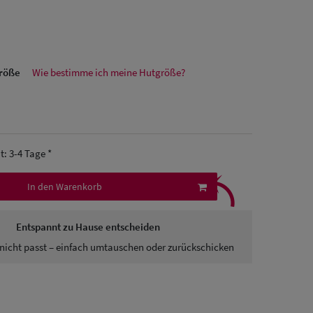
größe
Wie bestimme ich meine Hutgröße?
it: 3-4 Tage *
⤹
In den Warenkorb
Entspannt zu Hause entscheiden
nicht passt – einfach umtauschen oder zurückschicken