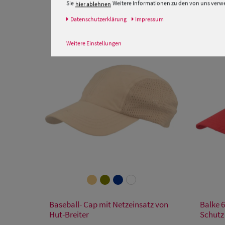
Sie
Weitere Informationen zu den von uns verwen
hier ablehnen
Daten­schutz­erklärung
Impressum
Weitere Einstellungen
Verfügbare Größe
Baseball- Cap mit Netzeinsatz von
Balke 6
Einheitsgröße
Hut-Breiter
Schutz