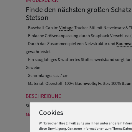
Finde den nächsten großen Schatz
Stetson
- Baseball-Cap im
Vintage
Trucker-Stil mit Netzeinsatz & "
- Einfache Größenanpassung durch Snapback-Verschluss (k
- Durch das Zusammenspiel von Netzstruktur und
Baumwo
gewährleistet
- Ein saugfähiges & wattiertes Stoffschweißband sorgt fü
Gewebe
- Schirmlänge: ca. 7 cm
- Material: Oberstoff: 100%
Baumwolle
;
Futter
: 100%
Baum
BESCHREIBUNG
Stetson Trucker Cap "Lucky Miners" mit Netzeinsatz
Cookies
Mehr Informationen zum Hersteller und EU Verantwortlichen
Wir brauchen Ihre Einwilligung um Ihnen unter anderem Inform
diese Einwilligung. Genauere Informationen zum Thema Datens