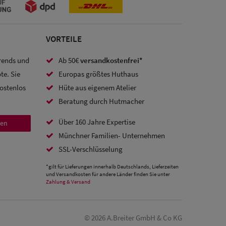
VORTEILE
Trends und
Ab 50€
versandkostenfrei*
te. Sie
Europas größtes Huthaus
kostenlos
Hüte aus eigenem Atelier
Beratung durch Hutmacher
Über 160 Jahre Expertise
den
Münchner Familien- Unternehmen
SSL-Verschlüsselung
*gilt für Lieferungen innerhalb Deutschlands, Lieferzeiten
und Versandkosten für andere Länder finden Sie unter
Zahlung & Versand
© 2026 A.Breiter GmbH & Co KG