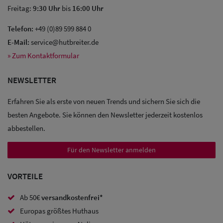
Freitag:
9:30 Uhr
bis
16:00 Uhr
Telefon:
+49 (0)89 599 884 0
E-Mail:
service@hutbreiter.de
» Zum Kontaktformular
NEWSLETTER
Erfahren Sie als erste von neuen Trends und sichern Sie sich die
besten Angebote. Sie können den Newsletter jederzeit kostenlos
abbestellen.
Für den Newsletter anmelden
VORTEILE
Sale: Caps
Ab 50€
versandkostenfrei*
Europas größtes Huthaus
Sale: