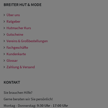
Damen
BREITER HUT & MODE
Snapback Caps
Über uns
Ratgeber
Damen Caps
Hutmacher Kurs
Großgrößen
Gutscheine
(63-65 cm)
Vereins & Großbestellungen
Fachgeschäfte
Kundenkarte
Glossar
Zahlung & Versand
KONTAKT
Sie brauchen Hilfe?
Gerne beraten wir Sie persönlich!
Montag - Donnerstag:
9:30 Uhr
-
17:00 Uhr