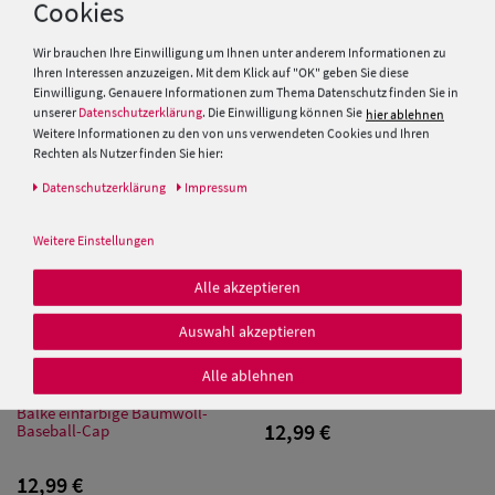
Cookies
Klettverschluss
12,95 €
12,95 €
Wir brauchen Ihre Einwilligung um Ihnen unter anderem Informationen zu
Ihren Interessen anzuzeigen. Mit dem Klick auf "OK" geben Sie diese
Einwilligung. Genauere Informationen zum Thema Datenschutz finden Sie in
unserer
Datenschutzerklärung
. Die Einwilligung können Sie
hier ablehnen
Weitere Informationen zu den von uns verwendeten Cookies und Ihren
Rechten als Nutzer finden Sie hier:
Daten­schutz­erklärung
Impressum
Weitere Einstellungen
Alle akzeptieren
Auswahl akzeptieren
Jeans Baseball-Cap aus 100%
Alle ablehnen
Baumwolle von Hut-Breiter
Balke einfarbige Baumwoll-
12,99 €
Baseball-Cap
12,99 €