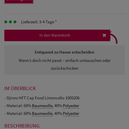
Herren
Baseball Cpas
Lieferzeit: 3-4 Tage *
⤹
Herren UV-
In den Warenkorb
Schutz Caps
Herren
Entspannt zu Hause entscheiden
Sonnenschilder
Wenn’s doch nicht passt – einfach umtauschen oder
zurückschicken
& Visoren
Herren
IM ÜBERBLICK
Snapback Caps
- Djinns HFT Cap Food Limoncello 1005206
- Material: 60%
Baumwolle
, 40%
Polyester
- Material: 60%
Baumwolle
, 40%
Polyester
BESCHREIBUNG