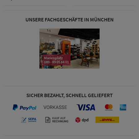
UNSERE FACHGESCHÄFTE IN MÜNCHEN
Damen Caps
Damen
Baseball Caps
Marienplatz
Damen UV-
089 - 89 05 84 01
Schutz Caps
Damen
Bandana Caps
SICHER BEZAHLT, SCHNELL GELIEFERT
Damen
Sonnenschilder
& Visoren