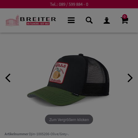
Tel.:
089 / 599 884 - 0
0
Zum Vergrößern klicken
Artikelnummer
Djin-1005206-Olive/Grey-.