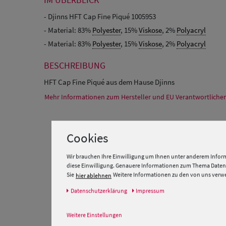
- Djinns HFT Cap Fine Piqué 1005953
- Material: 83%
Polyester
, 15%
Viskose
, 2%
Polyacryl
- Material: 83%
Polyester
, 15%
Viskose
, 2%
Polyacryl
BESCHREIBUNG
HFT Cap Fine Piqué aus dem Hause Djinns
Mehr Informationen zum Hersteller und EU Verantwortlichen
Cookies
Wir brauchen Ihre Einwilligung um Ihnen unter anderem Inform
diese Einwilligung. Genauere Informationen zum Thema Datens
Sie
Weitere Informationen zu den von uns verwen
hier ablehnen
Daten­schutz­erklärung
Impressum
Weitere Einstellungen