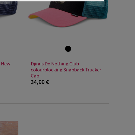
Verfügbare Größe
C New
Djinns Do Nothing Club
Einheitsgröße
colourblocking Snapback Trucker
Cap
34,99 €