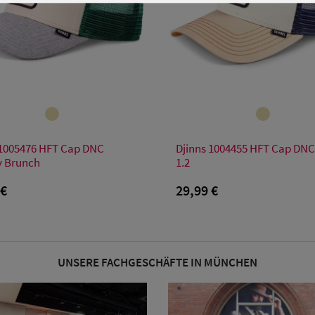
Verfügbare Größe
Verfügbare Größe
 1005476 HFT Cap DNC
Djinns 1004455 HFT Cap DN
Einheitsgröße
Einheitsgröße
 Brunch
1.2
 €
29,99 €
UNSERE FACHGESCHÄFTE IN MÜNCHEN