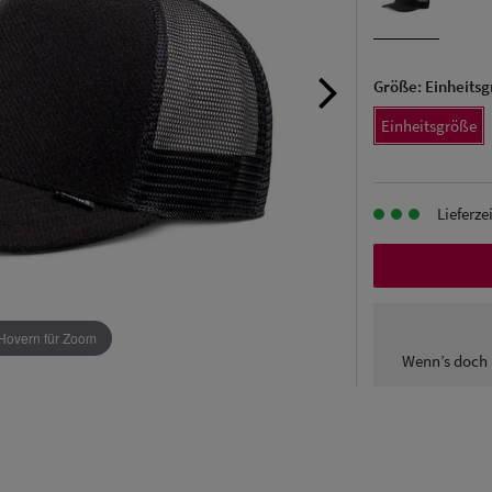
Größe:
Einheits
Einheitsgröße
Lieferze
Hovern für Zoom
Wenn’s doch 