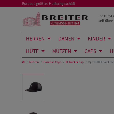
Europas größtes Hutfachgeschäft
Ihr Hut-F
seit über
HERREN
DAMEN
KINDER
HÜTE
MÜTZEN
CAPS
H
Mützen
Baseball Caps
H-Trucker Cap
Djinns HFT Cap Fin