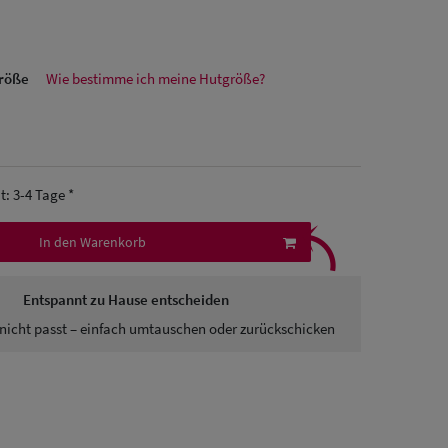
größe
Wie bestimme ich meine Hutgröße?
it: 3-4 Tage *
⤹
In den Warenkorb
Entspannt zu Hause entscheiden
nicht passt – einfach umtauschen oder zurückschicken