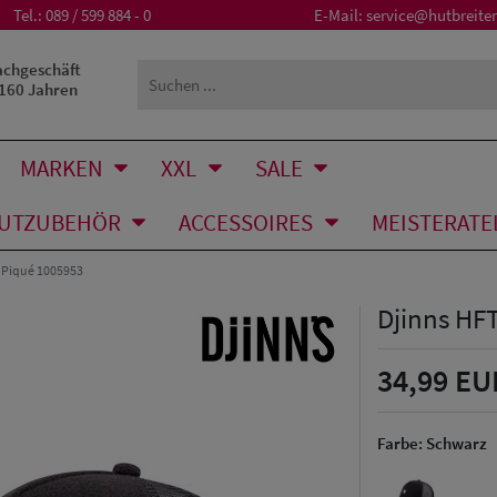
Tel.:
089 / 599 884 - 0
E-Mail:
service@hutbreiter
achgeschäft
 160 Jahren
MARKEN
XXL
SALE
UTZUBEHÖR
ACCESSOIRES
MEISTERATE
e Piqué 1005953
Djinns HF
34,99 EU
Farbe:
Schwarz