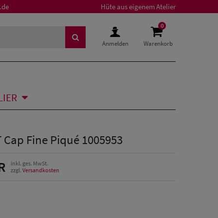
.de
Hüte aus eigenem Atelier
0
Anmelden
Warenkorb
LIER
T Cap Fine Piqué 1005953
R
inkl. ges. MwSt.
zzgl.
Versandkosten