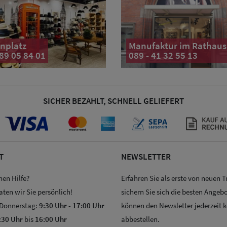
nplatz
Manufaktur im Rathaus
 89 05 84 01
089 - 41 32 55 13
SICHER BEZAHLT, SCHNELL GELIEFERT
T
NEWSLETTER
hen Hilfe?
Erfahren Sie als erste von neuen 
aten wir Sie persönlich!
sichern Sie sich die besten Angebo
 Donnerstag:
9:30 Uhr
-
17:00 Uhr
können den Newsletter jederzeit 
:30 Uhr
bis
16:00 Uhr
abbestellen.