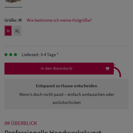
Herren Caps
Herren
Größe:
M
Wie bestimme ich meine Hutgröße?
Baseball Cpas
M
XL
Herren UV-
Schutz Caps
Lieferzeit: 3-4 Tage *
⤹
Herren
In den Warenkorb
Sonnenschilder
& Visoren
Entspannt zu Hause entscheiden
Herren
Wenn’s doch nicht passt – einfach umtauschen oder
zurückschicken
Snapback Caps
IM ÜBERBLICK
Professionelle Handwerkskunst -