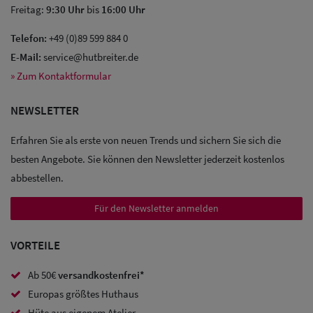
Freitag:
9:30 Uhr
bis
16:00 Uhr
Telefon:
+49 (0)89 599 884 0
E-Mail:
service@hutbreiter.de
Sale: Caps
» Zum Kontaktformular
Sale:
NEWSLETTER
Baseball
Erfahren Sie als erste von neuen Trends und sichern Sie sich die
Caps
besten Angebote. Sie können den Newsletter jederzeit kostenlos
Sale: Army
abbestellen.
Caps
Für den Newsletter anmelden
Sale:
VORTEILE
Trucker
Ab 50€
versandkostenfrei*
Caps
Europas größtes Huthaus
Sale: Caps
Hüte aus eigenem Atelier