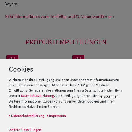
Bayern
Mehr Informationen zum Hersteller und EU Verantwortlichen »
PRODUKTEMPFEHLUNGEN
SALE
SALE
Cookies
Wir brauchen Ihre Einwilligung um Ihnen unter anderem Informationen zu
Ihren Interessen anzuzeigen. Mit dem Klick auf "OK" geben Sie diese
Einwilligung. Genauere Informationen zum Thema Datenschutz finden Sie in
unserer
Datenschutzerklärung
. Die Einwilligung können Sie
hier ablehnen
Weitere Informationen zu den von uns verwendeten Cookies und Ihren
Rechten als Nutzer finden Sie hier:
Daten­schutz­erklärung
Impressum
Schiebermütze aus Stroh von
Fiebig Flatcap aus Wollmix mit
Weitere Einstellungen