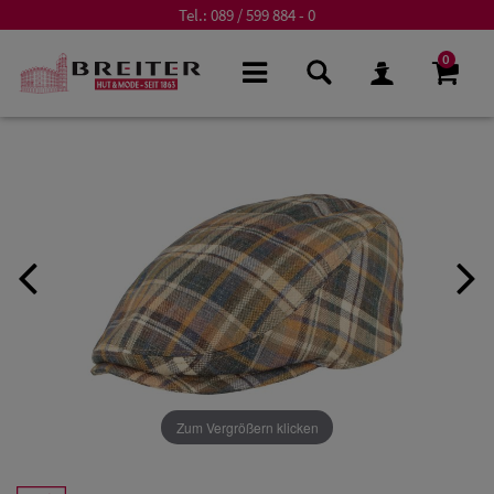
Tel.:
089 / 599 884 - 0
0
Zum Vergrößern klicken