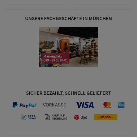
& Visoren
UNSERE FACHGESCHÄFTE IN MÜNCHEN
Damen
Snapback Caps
Damen Caps
Großgrößen
Marienplatz
089 - 89 05 84 01
(63-65 cm)
SICHER BEZAHLT, SCHNELL GELIEFERT