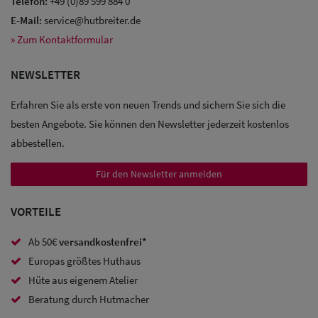
Telefon:
+49 (0)89 599 884 0
E-Mail:
service@hutbreiter.de
» Zum Kontaktformular
Sale: Caps
NEWSLETTER
Sale:
Erfahren Sie als erste von neuen Trends und sichern Sie sich die
Baseball
besten Angebote. Sie können den Newsletter jederzeit kostenlos
Caps
abbestellen.
Sale: Army
Für den Newsletter anmelden
Caps
VORTEILE
Sale:
Trucker
Ab 50€
versandkostenfrei*
Europas größtes Huthaus
Caps
Hüte aus eigenem Atelier
Sale: Caps
Beratung durch Hutmacher