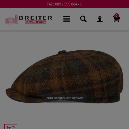
Tel.:
089 / 599 884 - 0
0
Zum Vergrößern klicken