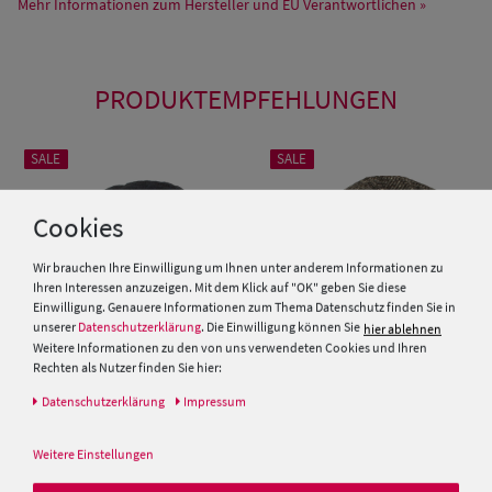
Mehr Informationen zum Hersteller und EU Verantwortlichen »
PRODUKTEMPFEHLUNGEN
SALE
SALE
Cookies
Wir brauchen Ihre Einwilligung um Ihnen unter anderem Informationen zu
Ihren Interessen anzuzeigen. Mit dem Klick auf "OK" geben Sie diese
Einwilligung. Genauere Informationen zum Thema Datenschutz finden Sie in
unserer
Datenschutzerklärung
. Die Einwilligung können Sie
hier ablehnen
Weitere Informationen zu den von uns verwendeten Cookies und Ihren
Rechten als Nutzer finden Sie hier:
Daten­schutz­erklärung
Impressum
Duck Cap 6-teilig mit
Schicke 6-Panel Duck Cap mit
Gummizug von Hut-Breiter
Fischgrät Muster von Hut-
Breiter
Weitere Einstellungen
35,00 €
35,00 €