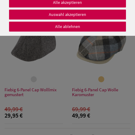
Alle akzeptieren
25,00 €
25,00 €
Auswahl akzeptieren
SALE
SALE
Alle ablehnen
Damen Caps
Damen
Baseball Caps
Damen UV-
Schutz Caps
Fiebig 6-Panel Cap Wolllmix
Fiebig 6-Panel Cap Wolle
gemustert
Karomuster
Damen
Bandana Caps
49,99 €
69,99 €
29,95 €
49,99 €
Damen
Sonnenschilder