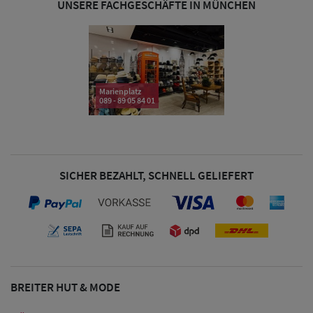
UNSERE FACHGESCHÄFTE IN MÜNCHEN
& Visoren
Damen
Snapback Caps
Marienplatz
Damen Caps
089 - 89 05 84 01
Großgrößen
(63-65 cm)
SICHER BEZAHLT, SCHNELL GELIEFERT
BREITER HUT & MODE