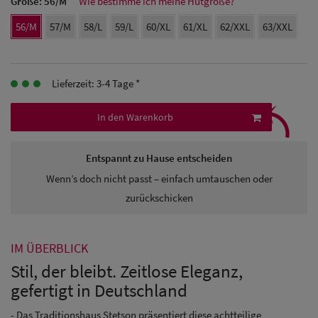
Größe:
56/M
Wie bestimme ich meine Hutgröße?
56/M
57/M
58/L
59/L
60/XL
61/XL
62/XXL
63/XXL
Herren
Baseball Cpas
Lieferzeit: 3-4 Tage *
Herren UV-
⤹
Schutz Caps
In den Warenkorb
Herren
Entspannt zu Hause entscheiden
Sonnenschilder
Wenn’s doch nicht passt – einfach umtauschen oder
& Visoren
zurückschicken
Herren
Snapback Caps
IM ÜBERBLICK
Stil, der bleibt. Zeitlose Eleganz,
gefertigt in Deutschland
- Das Traditionshaus Stetson präsentiert diese achtteilige