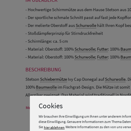
- Hochwertige Schirmmütze aus dem Hause Stetson aus 1
- Der sportliche schmale Schnitt passt auf fast jede Kopffo
- Der melierte Oberstoff aus
Schurwolle
hält Ihren Kopf b
- Stoßdämpferprinzip für Stirndruckfreiheit
- Schirmlänge: ca. 5 cm
- Material: Oberstoff: 100%
Schurwolle
;
Futter
: 100%
Baum
- Material: Oberstoff: 100%
Schurwolle
;
Futter
: 100%
Baum
BESCHREIBUNG
Stetson
Schiebermütze
Ivy Cap Donegal auf
Schurwolle
. D
100%
Baumwolle
im Fischgrat-Design. Die Mütze ist somi
Allergiker geeignet. Das Material wird traditionell in Nordi
Cookies
Mehr Informationen zum Hersteller und EU Verantwortlichen
Wir brauchen Ihre Einwilligung um Ihnen unter anderem Inform
diese Einwilligung. Genauere Informationen zum Thema Datens
Sie
Weitere Informationen zu den von uns verwen
hier ablehnen