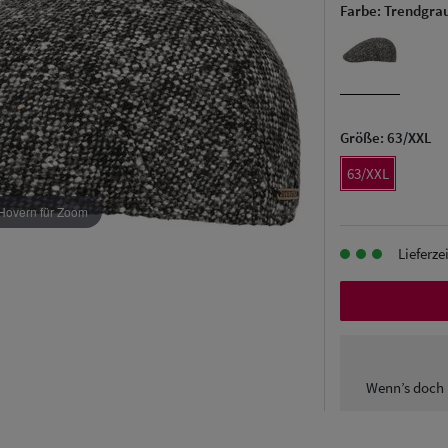
Farbe:
Trendgra
Größe:
63/XXL
63/XXL
Hovern für Zoom
Lieferze
Wenn’s doch 