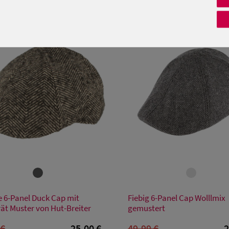
PRODUKTEMPFEHLUNGEN
SALE
Verfügbare Größe
Verfügbare Größe
e 6-Panel Duck Cap mit
Fiebig 6-Panel Cap Wolllmix
M
59/L
61/XL
rät Muster von Hut-Breiter
gemustert
 €
25,00 €
49,99 €
2