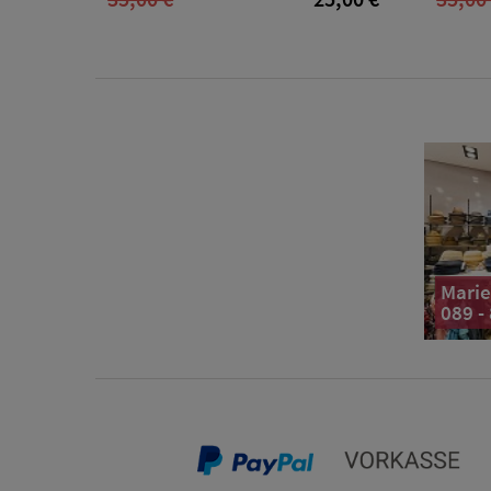
Marie
089 -