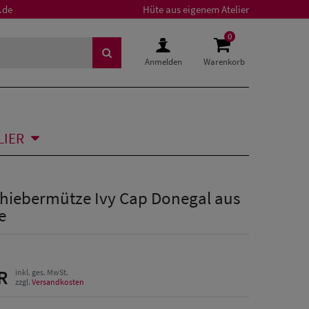
.de
Hüte aus eigenem Atelier
0
Anmelden
Warenkorb
LIER
chiebermütze Ivy Cap Donegal aus
e
R
inkl. ges. MwSt.
zzgl.
Versandkosten