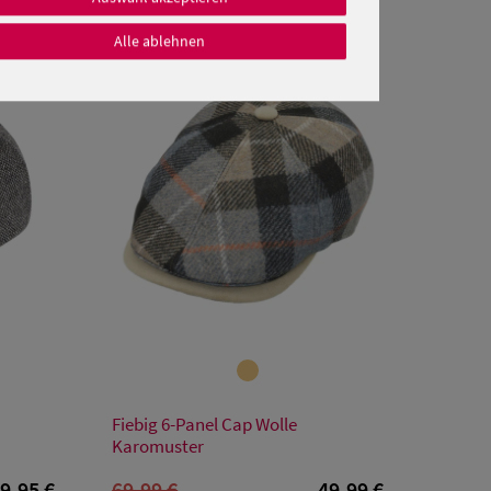
Alle ablehnen
SALE
Verfügbare Größe
Fiebig 6-Panel Cap Wolle
57/M
61/XL
Karomuster
9,95 €
69,99 €
49,99 €