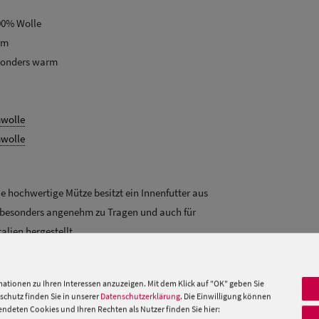
00% Wolle
rm
esonders warm
wolle
wolle
ie hochwertige Mütze besitzt ein Innenfutter aus
t besonders angenehm zu Tragen und auch für
talien hergestellt.
 »
ationen zu Ihren Interessen anzuzeigen. Mit dem Klick auf "OK" geben Sie
chutz finden Sie in unserer
Datenschutzerklärung
. Die Einwilligung können
deten Cookies und Ihren Rechten als Nutzer finden Sie hier: