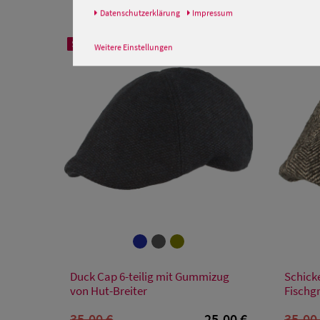
Daten­schutz­erklärung
Impressum
SALE
SALE
Weitere Einstellungen
Verfügbare Größe
Duck Cap 6-teilig mit Gummizug
Schick
M
L
von Hut-Breiter
Fischg
35,00 €
25,00 €
35,00