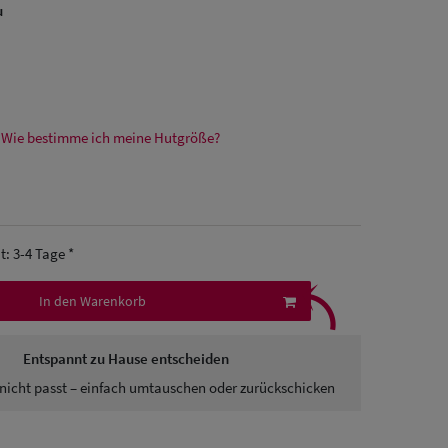
u
Wie bestimme ich meine Hutgröße?
it: 3-4 Tage *
⤹
In den Warenkorb
Entspannt zu Hause entscheiden
nicht passt – einfach umtauschen oder zurückschicken