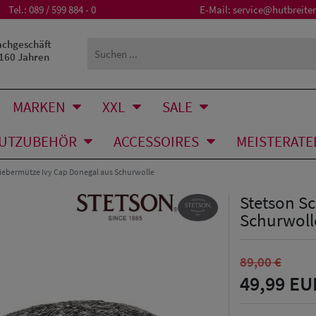
Tel.:
089 / 599 884 - 0
E-Mail:
service@hutbreiter
achgeschäft
 160 Jahren
MARKEN
XXL
SALE
UTZUBEHÖR
ACCESSOIRES
MEISTERATE
iebermütze Ivy Cap Donegal aus Schurwolle
Stetson S
Schurwoll
89,00 €
49,99 EU