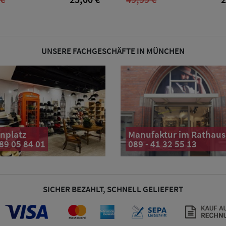
UNSERE FACHGESCHÄFTE IN MÜNCHEN
nplatz
Manufaktur im Rathaus
 89 05 84 01
089 - 41 32 55 13
SICHER BEZAHLT, SCHNELL GELIEFERT