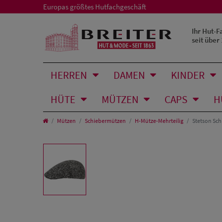
Europas größtes Hutfachgeschäft
Ihr Hut-F
seit über
HERREN
DAMEN
KINDER
HÜTE
MÜTZEN
CAPS
H
Mützen
Schiebermützen
H-Mütze-Mehrteilig
Stetson Sch