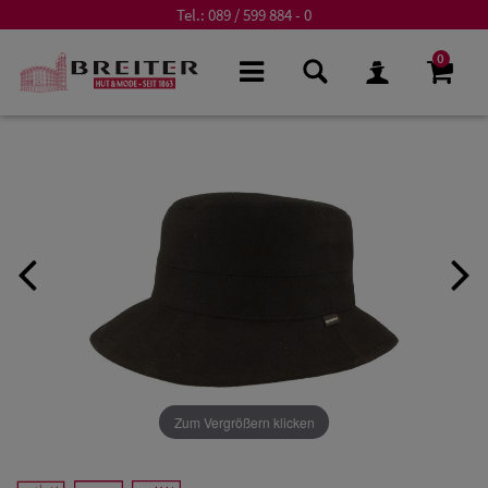
Tel.:
089 / 599 884 - 0
0
Zum Vergrößern klicken