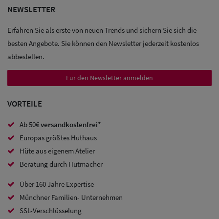
NEWSLETTER
Sale: Caps
Erfahren Sie als erste von neuen Trends und sichern Sie sich die
Sale:
besten Angebote. Sie können den Newsletter jederzeit kostenlos
Baseball
abbestellen.
Caps
Für den Newsletter anmelden
Sale: Army
VORTEILE
Caps
Ab 50€
versandkostenfrei*
Sale:
Europas größtes Huthaus
Trucker
Hüte aus eigenem Atelier
Caps
Beratung durch Hutmacher
Sale: Caps
Über 160 Jahre Expertise
Münchner Familien- Unternehmen
mit
SSL-Verschlüsselung
Ohrenschutz