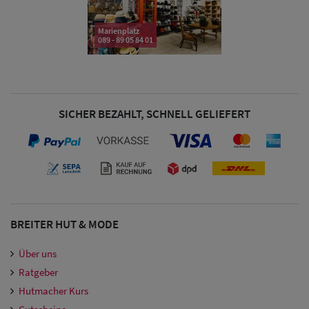
Damen
Marienplatz
089 - 89 05 84 01
Snapback Caps
Damen Caps
Großgrößen
SICHER BEZAHLT, SCHNELL GELIEFERT
(63-65 cm)
BREITER HUT & MODE
Über uns
Ratgeber
Hutmacher Kurs