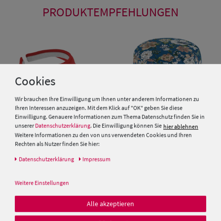
PRODUKTEMPFEHLUNGEN
Cookies
Wir brauchen Ihre Einwilligung um Ihnen unter anderem Informationen zu
Ihren Interessen anzuzeigen. Mit dem Klick auf "OK" geben Sie diese
Einwilligung. Genauere Informationen zum Thema Datenschutz finden Sie in
unserer
Datenschutzerklärung
. Die Einwilligung können Sie
hier ablehnen
Weitere Informationen zu den von uns verwendeten Cookies und Ihren
Rechten als Nutzer finden Sie hier:
Fiebig einfarbiges
Fiebig Fischerhut aus
Daten­schutz­erklärung
Impressum
Sonnenschild/Visor
Baumwolle mit Blumenmuste
Weitere Einstellungen
15,00 €
19,99 €
Alle akzeptieren
SALE