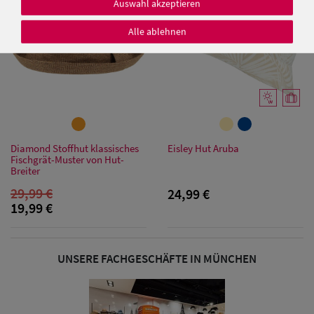
Auswahl akzeptieren
Alle ablehnen
Damen Caps
Damen
Baseball Caps
Diamond Stoffhut klassisches
Eisley Hut Aruba
Damen UV-
Fischgrät-Muster von Hut-
Breiter
Schutz Caps
29,99 €
24,99 €
19,99 €
Damen
Bandana Caps
UNSERE FACHGESCHÄFTE IN MÜNCHEN
Damen
Sonnenschilder
& Visoren