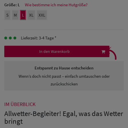
Größe:
L
Wie bestimme ich meine Hutgröße?
Herren
S
M
L
XL
XXL
Baseball Cpas
Herren UV-
Lieferzeit: 3-4 Tage *
Schutz Caps
⤹
In den Warenkorb
Herren
Sonnenschilder
Entspannt zu Hause entscheiden
& Visoren
Wenn’s doch nicht passt – einfach umtauschen oder
zurückschicken
Herren
Snapback Caps
IM ÜBERBLICK
Allwetter-Begleiter! Egal, was das Wetter
bringt