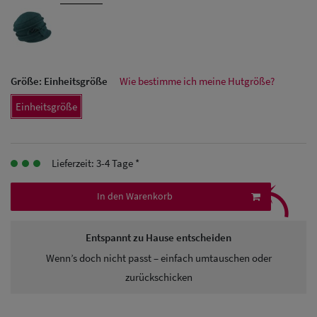
Herren
Baseball Cpas
Größe:
Einheitsgröße
Wie bestimme ich meine Hutgröße?
Herren UV-
Einheitsgröße
Schutz Caps
Herren
Sonnenschilder
Lieferzeit: 3-4 Tage *
⤹
& Visoren
In den Warenkorb
Herren
Entspannt zu Hause entscheiden
Snapback Caps
Wenn’s doch nicht passt – einfach umtauschen oder
zurückschicken