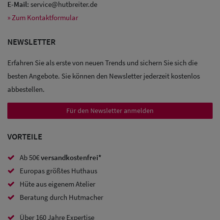
E-Mail:
service@hutbreiter.de
» Zum Kontaktformular
Sale: Caps
NEWSLETTER
Sale:
Erfahren Sie als erste von neuen Trends und sichern Sie sich die
Baseball
besten Angebote. Sie können den Newsletter jederzeit kostenlos
Caps
abbestellen.
Sale: Army
Für den Newsletter anmelden
Caps
VORTEILE
Sale:
Ab 50€
versandkostenfrei*
Trucker
Europas größtes Huthaus
Caps
Hüte aus eigenem Atelier
Beratung durch Hutmacher
Sale: Caps
mit
Über 160 Jahre Expertise