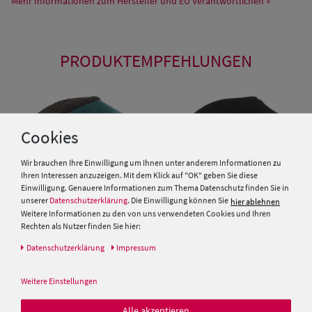
Mehr Informationen zum Hersteller und EU Verantwortlichen »
PRODUKTEMPFEHLUNGEN
Cookies
Wir brauchen Ihre Einwilligung um Ihnen unter anderem Informationen zu
Ihren Interessen anzuzeigen. Mit dem Klick auf "OK" geben Sie diese
Einwilligung. Genauere Informationen zum Thema Datenschutz finden Sie in
unserer
Datenschutzerklärung
. Die Einwilligung können Sie
hier ablehnen
Weitere Informationen zu den von uns verwendeten Cookies und Ihren
Rechten als Nutzer finden Sie hier:
Daten­schutz­erklärung
Impressum
Meisteratelier Breiter München
Meisteratelier Breiter München
mehrfarbige Walk-Rundmütze
einfarbige Walk-Rundmütze
Weitere Einstellungen
49,95 €
49,95 €
Alle akzeptieren