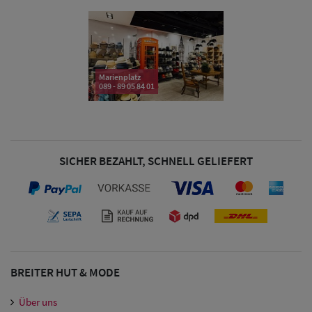
& Visoren
Damen
Snapback Caps
Marienplatz
089 - 89 05 84 01
Damen Caps
Großgrößen
(63-65 cm)
SICHER BEZAHLT, SCHNELL GELIEFERT
BREITER HUT & MODE
Über uns