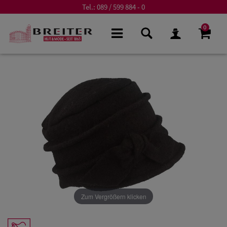
Tel.:
089 / 599 884 - 0
0
Zum Vergrößern klicken