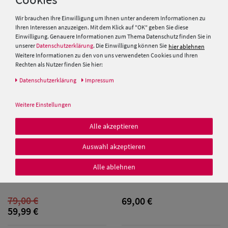
49,99 €
49,99 €
Wir brauchen Ihre Einwilligung um Ihnen unter anderem Informationen zu
39,99 €
39,99 €
Ihren Interessen anzuzeigen. Mit dem Klick auf "OK" geben Sie diese
Einwilligung. Genauere Informationen zum Thema Datenschutz finden Sie in
unserer
Datenschutzerklärung
. Die Einwilligung können Sie
hier ablehnen
SALE
Weitere Informationen zu den von uns verwendeten Cookies und Ihren
Rechten als Nutzer finden Sie hier:
Daten­schutz­erklärung
Impressum
Weitere Einstellungen
Alle akzeptieren
Auswahl akzeptieren
Alle ablehnen
Stetson Handschuhe mit
Stetson Gloves PigSkin
Klettverschluss Goat Nappa
79,00 €
69,00 €
59,99 €