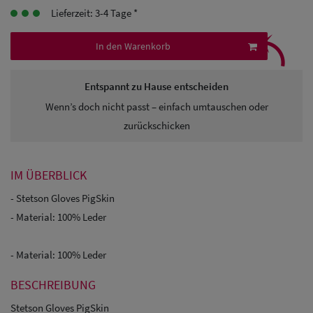
Lieferzeit: 3-4 Tage *
Herren
⤹
Baseball Cpas
In den Warenkorb
Herren UV-
Entspannt zu Hause entscheiden
Schutz Caps
Wenn’s doch nicht passt – einfach umtauschen oder
Herren
zurückschicken
Sonnenschilder
& Visoren
IM ÜBERBLICK
- Stetson Gloves PigSkin
Herren
- Material: 100% Leder
Snapback Caps
- Material: 100% Leder
BESCHREIBUNG
Stetson Gloves PigSkin