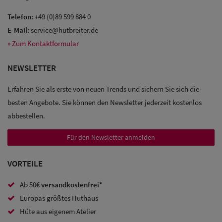
Telefon:
+49 (0)89 599 884 0
E-Mail:
service@hutbreiter.de
» Zum Kontaktformular
NEWSLETTER
Erfahren Sie als erste von neuen Trends und sichern Sie sich die
besten Angebote. Sie können den Newsletter jederzeit kostenlos
abbestellen.
Für den Newsletter anmelden
VORTEILE
Ab 50€
versandkostenfrei*
Sale: Caps
Europas größtes Huthaus
Hüte aus eigenem Atelier
Sale: