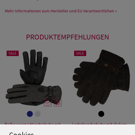
Mehr Informationen zum Hersteller und EU Verantwortlichen »
PRODUKTEMPFEHLUNGEN
SALE
SALE
Balke warme Handschuhe mit
Lederhandschuhe mit dickem
Echtleder & Fischgrät-Muster
Innenfutter von Hut-Breiter
Cookies