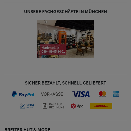
UNSERE FACHGESCHÄFTE IN MÜNCHEN
Damen Caps
Damen
Baseball Caps
Marienplatz
089 - 89 05 84 01
Damen UV-
Schutz Caps
Damen
SICHER BEZAHLT, SCHNELL GELIEFERT
Bandana Caps
Damen
Sonnenschilder
& Visoren
BREITER HUT & MODE