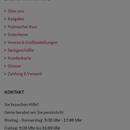
Damen
Über uns
Snapback Caps
Ratgeber
Damen Caps
Hutmacher Kurs
Gutscheine
Großgrößen
Vereins & Großbestellungen
(63-65 cm)
Fachgeschäfte
Kundenkarte
Glossar
Zahlung & Versand
KONTAKT
Sie brauchen Hilfe?
Gerne beraten wir Sie persönlich!
Montag - Donnerstag:
9:30 Uhr
-
17:00 Uhr
Freitag:
9:30 Uhr
bis
16:00 Uhr