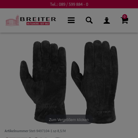
Tel.:
089 / 599 884 - 0
0
Zum Vergrößern klicken
Artikelnummer
Stet-9497104-1 sz-8,5/M