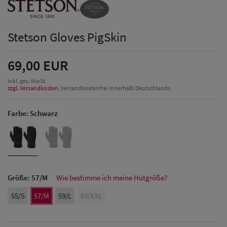
Stetson Gloves PigSkin
69,00 EUR
inkl. ges. MwSt.
zzgl. Versandkosten
, Versandkostenfrei innerhalb Deutschlands
Farbe:
Schwarz
Größe:
57/M
Wie bestimme ich meine Hutgröße?
55/S
57/M
59/L
63/XXL
Herren Caps