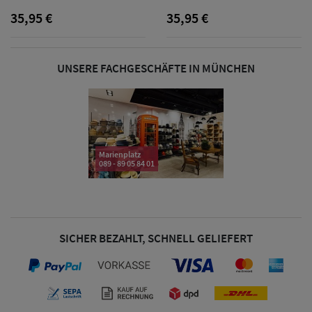
35,95 €
35,95 €
Damen Caps
UNSERE FACHGESCHÄFTE IN MÜNCHEN
Damen
Baseball Caps
Damen UV-
Marienplatz
Schutz Caps
089 - 89 05 84 01
Damen
Bandana Caps
SICHER BEZAHLT, SCHNELL GELIEFERT
Damen
Sonnenschilder
& Visoren