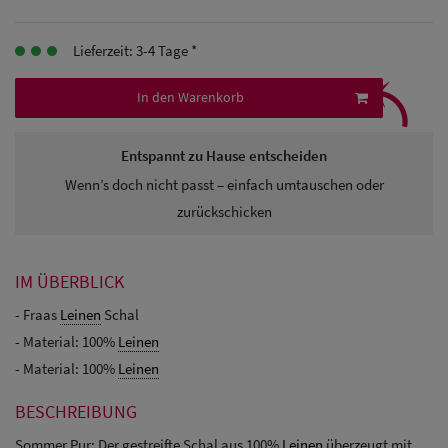
Herren
Lieferzeit: 3-4 Tage *
Baseball Cpas
⤹
Herren UV-
In den Warenkorb
Schutz Caps
Entspannt zu Hause entscheiden
Herren
Wenn’s doch nicht passt – einfach umtauschen oder
Sonnenschilder
zurückschicken
& Visoren
IM ÜBERBLICK
Herren
- Fraas
Leinen
Schal
Snapback Caps
- Material: 100%
Leinen
- Material: 100%
Leinen
BESCHREIBUNG
Sommer Pur: Der gestreifte Schal aus 100%
Leinen
überzeugt mit