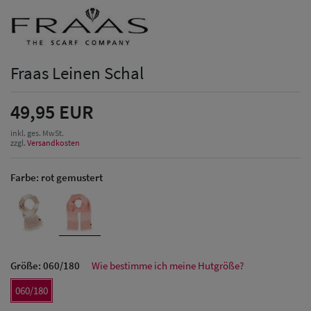
Fraas Leinen Schal
49,95 EUR
inkl. ges. MwSt.
zzgl.
Versandkosten
Farbe:
rot gemustert
Größe:
060/180
Wie bestimme ich meine Hutgröße?
060/180
Herren Caps