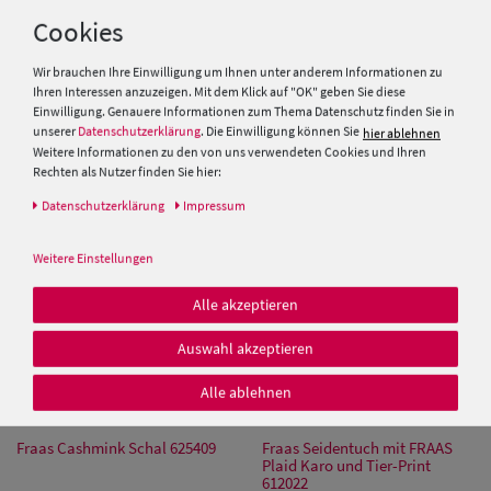
Cookies
Fraas Schal mit Palmenblatt-
Fraas Cashmink Schal 625521
Wir brauchen Ihre Einwilligung um Ihnen unter anderem Informationen zu
Design aus reiner Baumwolle
Ihren Interessen anzuzeigen. Mit dem Klick auf "OK" geben Sie diese
609055
Einwilligung. Genauere Informationen zum Thema Datenschutz finden Sie in
unserer
Datenschutzerklärung
. Die Einwilligung können Sie
hier ablehnen
35,95 €
35,95 €
Weitere Informationen zu den von uns verwendeten Cookies und Ihren
Rechten als Nutzer finden Sie hier:
Daten­schutz­erklärung
Impressum
Weitere Einstellungen
Alle akzeptieren
Auswahl akzeptieren
Alle ablehnen
Fraas Cashmink Schal 625409
Fraas Seidentuch mit FRAAS
Plaid Karo und Tier-Print
612022