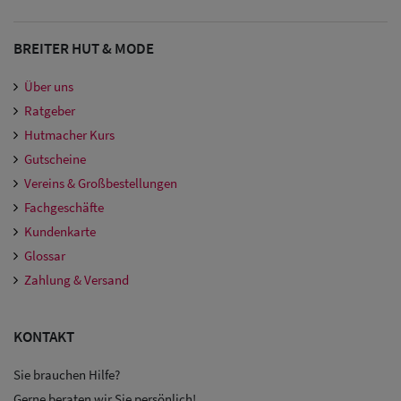
Damen
Snapback Caps
BREITER HUT & MODE
Damen Caps
Über uns
Großgrößen
Ratgeber
Hutmacher Kurs
(63-65 cm)
Gutscheine
Vereins & Großbestellungen
Fachgeschäfte
Kundenkarte
Glossar
Zahlung & Versand
KONTAKT
Sie brauchen Hilfe?
Gerne beraten wir Sie persönlich!