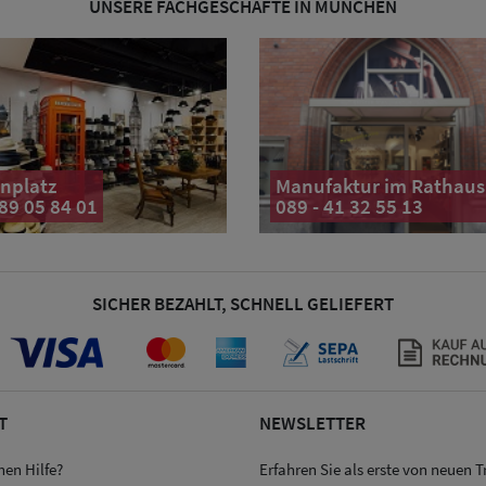
UNSERE FACHGESCHÄFTE IN MÜNCHEN
nplatz
Manufaktur im Rathaus
 89 05 84 01
089 - 41 32 55 13
SICHER BEZAHLT, SCHNELL GELIEFERT
T
NEWSLETTER
hen Hilfe?
Erfahren Sie als erste von neuen 