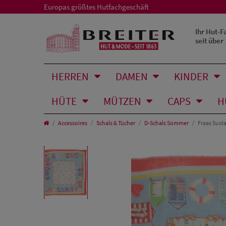
Europas größtes Hutfachgeschäft
Ihr Hut-F
seit über
HERREN
DAMEN
KINDER
HÜTE
MÜTZEN
CAPS
H
Accessoires
Schals & Tücher
D-Schals Sommer
Fraas Sust