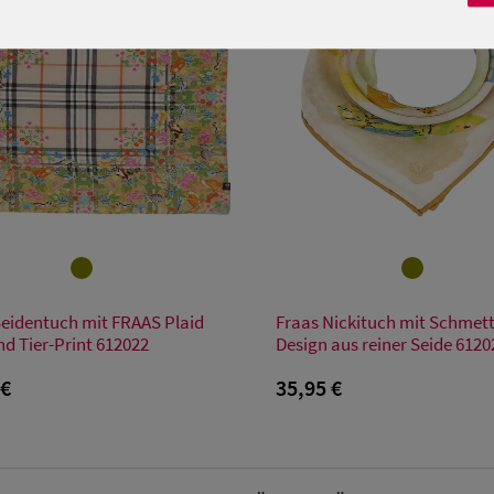
Verfügbare Größe
Verfügbare Größe
Seidentuch mit FRAAS Plaid
Fraas Nickituch mit Schmett
Einheitsgröße
Einheitsgröße
d Tier-Print 612022
Design aus reiner Seide 6120
 €
35,95 €