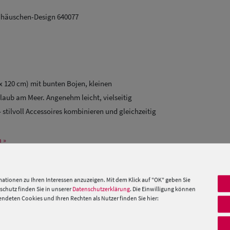
ndhäuschen-Design 640077
x 120 cm) mit bunten Bojen, kleinen
aub am Meer. Angenehm leicht, vielseitig
stilvoll Accessoires kombinieren und gleichzeitig
 »
ationen zu Ihren Interessen anzuzeigen. Mit dem Klick auf "OK" geben Sie
PRODUKTEMPFEHLUNGEN
chutz finden Sie in unserer
Datenschutzerklärung
. Die Einwilligung können
deten Cookies und Ihren Rechten als Nutzer finden Sie hier: