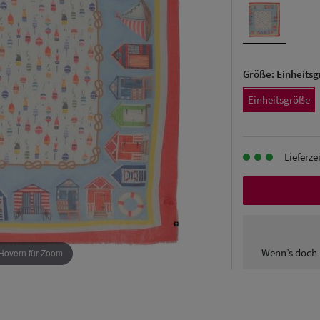
Größe:
Einheits
Einheitsgröße
Lieferze
Wenn’s doch 
Hovern für Zoom