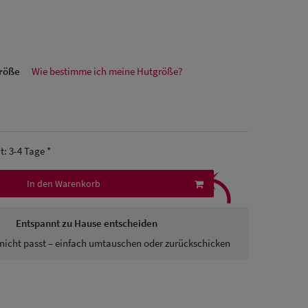
größe
Wie bestimme ich meine Hutgröße?
it: 3-4 Tage *
⤹
In den Warenkorb
Entspannt zu Hause entscheiden
nicht passt – einfach umtauschen oder zurückschicken