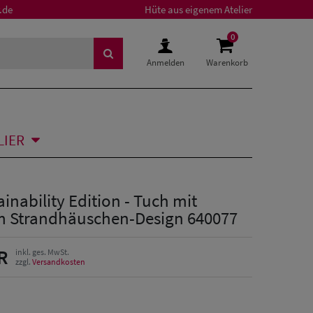
.de
Hüte aus eigenem Atelier
0
Anmelden
Warenkorb
LIER
ainability Edition - Tuch mit
 Strandhäuschen-Design 640077
R
inkl. ges. MwSt.
zzgl.
Versandkosten