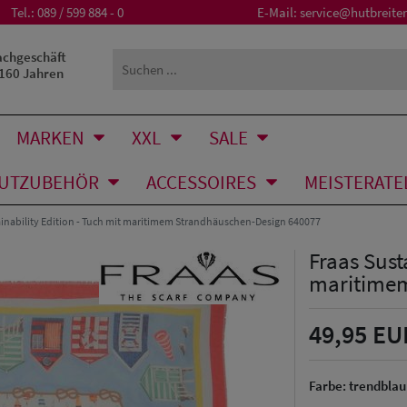
Tel.:
089 / 599 884 - 0
E-Mail:
service@hutbreiter
achgeschäft
 160 Jahren
MARKEN
XXL
SALE
UTZUBEHÖR
ACCESSOIRES
MEISTERATE
ainability Edition - Tuch mit maritimem Strandhäuschen-Design 640077
Fraas Sust
maritimem
49,95 EU
Farbe:
trendblau