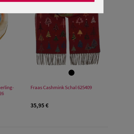
Verfügbare Größe
erling-
Fraas Cashmink Schal 625409
onesize
26
35,95 €