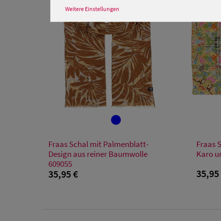
Weitere Einstellungen
Verfügbare Größe
Fraas Schal mit Palmenblatt-
Fraas 
Einheitsgröße
Design aus reiner Baumwolle
Karo un
609055
35,95
35,95 €