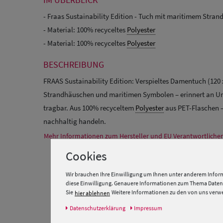
- Fraas Sustainability Edition - Tuch mit maritimem Stra
- Material: 100% recyceltes
Polyester
- Material: 100% recyceltes
Polyester
BESCHREIBUNG
FRAAS Sustainability Edition: Verspieltes Damentuch (120 
Strandhäuschen und maritimen Symbolen – erinnert an Url
tragbar. Aus 100% recyceltem
Polyester
aus PET-Flaschen – 
nachhaltig handeln.
Mehr Informationen zum Hersteller und EU Verantwortlichen
Cookies
Wir brauchen Ihre Einwilligung um Ihnen unter anderem Inform
diese Einwilligung. Genauere Informationen zum Thema Datens
Sie
Weitere Informationen zu den von uns verwen
hier ablehnen
Daten­schutz­erklärung
Impressum