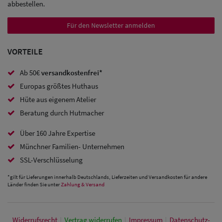
abbestellen.
Sale:
Für den Newsletter anmelden
Baseball
Caps
VORTEILE
Sale: Army
Ab 50€
versandkostenfrei*
Caps
Europas größtes Huthaus
Hüte aus eigenem Atelier
Sale:
Beratung durch Hutmacher
Trucker
Über 160 Jahre Expertise
Caps
Münchner Familien- Unternehmen
Sale: Caps
SSL-Verschlüsselung
mit
*gilt für Lieferungen innerhalb Deutschlands, Lieferzeiten und Versandkosten für andere
Länder finden Sie unter
Zahlung & Versand
Ohrenschutz
Widerrufs­recht
|
Vertrag widerrufen
|
Impressum
|
Daten­schutz­