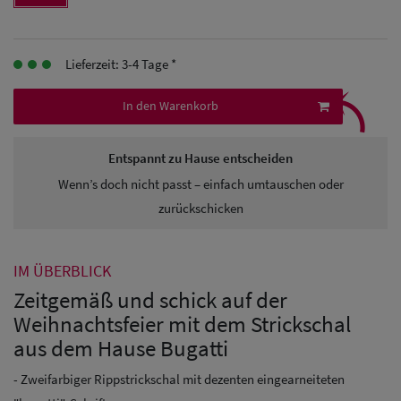
Herren
Baseball Cpas
Lieferzeit: 3-4 Tage *
⤹
Herren UV-
In den Warenkorb
Schutz Caps
Entspannt zu Hause entscheiden
Herren
Wenn’s doch nicht passt – einfach umtauschen oder
Sonnenschilder
zurückschicken
& Visoren
Herren
IM ÜBERBLICK
Snapback Caps
Zeitgemäß und schick auf der
Weihnachtsfeier mit dem Strickschal
aus dem Hause Bugatti
- Zweifarbiger Rippstrickschal mit dezenten eingearneiteten