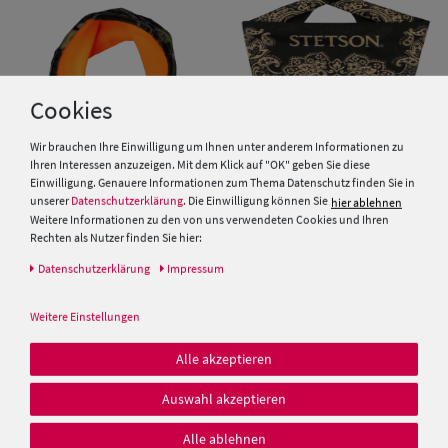
Cookies
Wir brauchen Ihre Einwilligung um Ihnen unter anderem Informationen zu
Ihren Interessen anzuzeigen. Mit dem Klick auf "OK" geben Sie diese
Einwilligung. Genauere Informationen zum Thema Datenschutz finden Sie in
unserer
Datenschutzerklärung
. Die Einwilligung können Sie
hier ablehnen
Weitere Informationen zu den von uns verwendeten Cookies und Ihren
Fiebig Loopschal wendbar aus
Stetson Bandana mit Paisley-
Rechten als Nutzer finden Sie hier:
Fleece Camouflage und Neon
Muster und Schriftzug
Daten­schutz­erklärung
Impressum
19,99 €
29,00 €
Weitere Einstellungen
Alle akzeptieren
Auswahl akzeptieren
Alle ablehnen