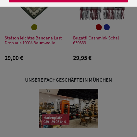
Damen Caps
Stetson leichtes Bandana Last
Bugatti Cashmink Schal
Damen
Drop aus 100% Baumwolle
630333
Baseball Caps
29,00 €
29,95 €
Damen UV-
Schutz Caps
UNSERE FACHGESCHÄFTE IN MÜNCHEN
Damen
Bandana Caps
Damen
Marienplatz
Sonnenschilder
089 - 89 05 84 01
& Visoren