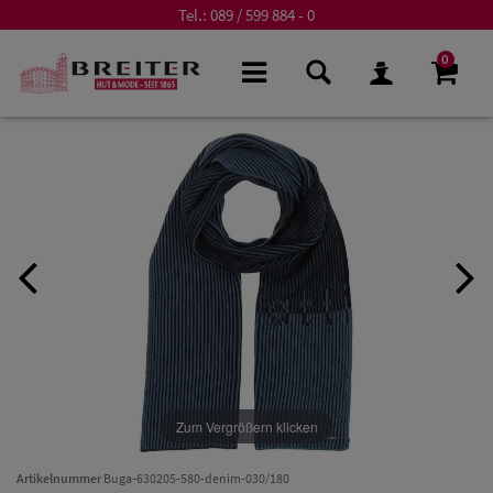
Tel.:
089 / 599 884 - 0
0
Zum Vergrößern klicken
Artikelnummer
Buga-630205-580-denim-030/180