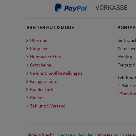
BREITER HUT & MODE
KONTAK
Über uns
Sie brauc
Ratgeber
Gerne ber
Hutmacher Kurs
Montag -
Gutscheine
Freitag:
9
Vereins & Großbestellungen
Telefon:
+
Fachgeschäfte
E-Mail:
se
Kundenkarte
» Zum Ko
Glossar
Zahlung & Versand
Widerrufs­recht
|
Vertrag widerrufen
|
Impressum
|
Daten­s