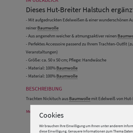
Dieses Hut-Breiter Halstuch ergänzt
- Mit aufgedruckten Edelweißen & einer wunderschönen Au
reiner
Baumwolle
- Aus angenehm weicher & atmungsaktiver reinen
Baumwo
- Perfektes Accessoire passend zu Ihrem Trachten-Outfit (zu
Veranstaltungen)
- Größe: ca. 50 x 50 cm; Pflege: Handwäsche
- Material: 100%
Baumwolle
- Material: 100%
Baumwolle
BESCHREIBUNG
Trachten Nickituch aus
Baumwolle
mit Edelweiß von Hut-
Mehr Informationen zum Hersteller und EU Verantwortlichen
Cookies
Wir brauchen Ihre Einwilligung um Ihnen unter anderem Inform
diese Einwilligung. Genauere Informationen zum Thema Datens