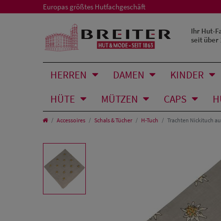
Europas größtes Hutfachgeschäft
Ihr Hut-F
seit über
HERREN
DAMEN
KINDER
HÜTE
MÜTZEN
CAPS
H
Accessoires
Schals & Tücher
H-Tuch
Trachten Nickituch a