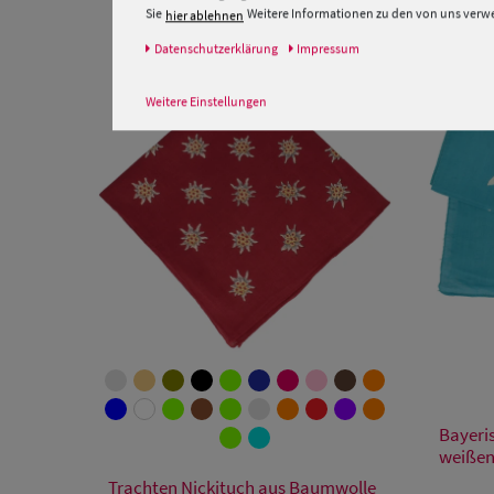
Sie
Weitere Informationen zu den von uns verwen
hier ablehnen
Daten­schutz­erklärung
Impressum
Weitere Einstellungen
Bayeris
weißen
Verfügbare Größe
Trachten Nickituch aus Baumwolle