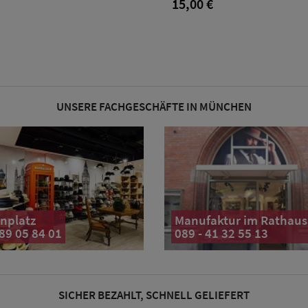
€
15,00 €
UNSERE FACHGESCHÄFTE IN MÜNCHEN
nplatz
Manufaktur im Rathaus
 89 05 84 01
089 - 41 32 55 13
SICHER BEZAHLT, SCHNELL GELIEFERT