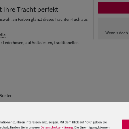
 Ihre Tracht perfekt
swahl an Farben glänzt dieses Trachten-Tuch aus
Wenn’s doch 
lle
r Lederhosen, auf Volksfesten, traditionellen
Breiter
 »
ationen zu Ihren Interessen anzuzeigen. Mit dem Klick auf "OK" geben Sie
chutz finden Sie in unserer
Datenschutzerklärung
. Die Einwilligung können