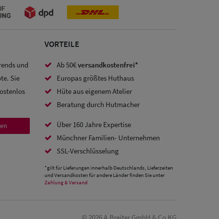
VORTEILE
Trends und
Ab 50€
versandkostenfrei*
te. Sie
Europas größtes Huthaus
kostenlos
Hüte aus eigenem Atelier
Beratung durch Hutmacher
Über 160 Jahre Expertise
den
Münchner Familien- Unternehmen
SSL-Verschlüsselung
*gilt für Lieferungen innerhalb Deutschlands, Lieferzeiten
und Versandkosten für andere Länder finden Sie unter
Zahlung & Versand
© 2026 A.Breiter GmbH & Co KG