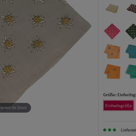
Größe:
Einheits
Einheitsgröße
Hovern für Zoom
Lieferze