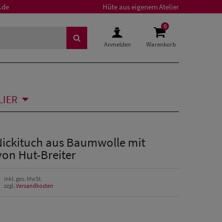
.de
Hüte aus eigenem Atelier
0
Anmelden
Warenkorb
LIER
Nickituch aus Baumwolle mit
von Hut-Breiter
inkl. ges. MwSt.
zzgl.
Versandkosten