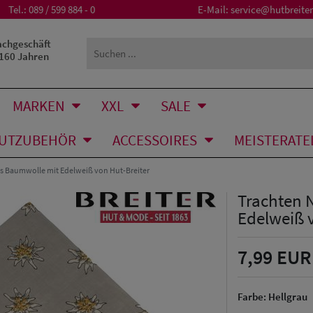
Tel.:
089 / 599 884 - 0
E-Mail:
service@hutbreiter
achgeschäft
 160 Jahren
MARKEN
XXL
SALE
UTZUBEHÖR
ACCESSOIRES
MEISTERATE
us Baumwolle mit Edelweiß von Hut-Breiter
Trachten 
Edelweiß 
7,99 EUR
Farbe:
Hellgrau