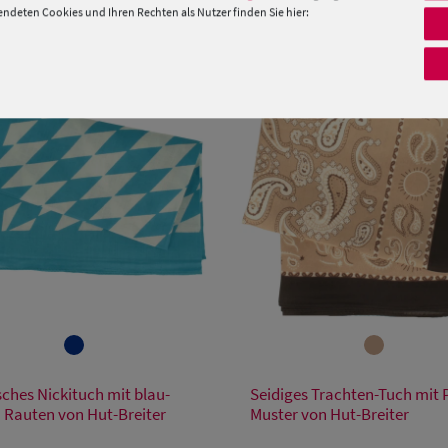
PRODUKTEMPFEHLUNGEN
deten Cookies und Ihren Rechten als Nutzer finden Sie hier:
Verfügbare Größe
Verfügbare Größe
ches Nickituch mit blau-
Seidiges Trachten-Tuch mit P
Einheitsgröße
Einheitsgröße
 Rauten von Hut-Breiter
Muster von Hut-Breiter