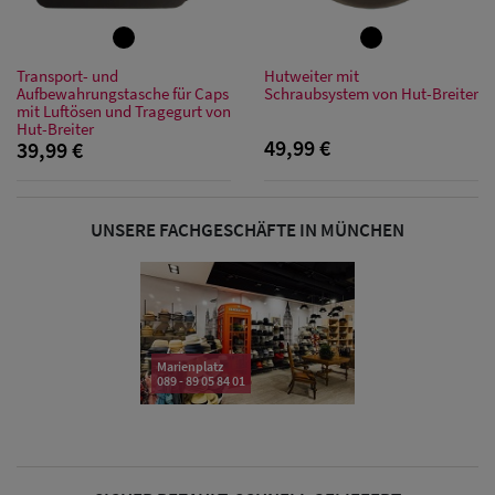
Sonnenschilder
& Visoren
Transport- und
Hutweiter mit
Aufbewahrungstasche für Caps
Schraubsystem von Hut-Breiter
Damen
mit Luftösen und Tragegurt von
Hut-Breiter
Snapback Caps
49,99 €
39,99 €
Damen Caps
Großgrößen
UNSERE FACHGESCHÄFTE IN MÜNCHEN
(63-65 cm)
Marienplatz
089 - 89 05 84 01