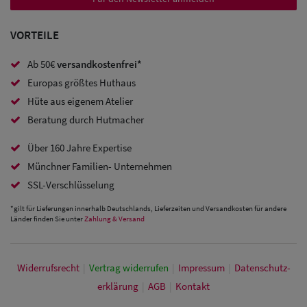
Caps
VORTEILE
Sale: Caps
Ab 50€
versandkostenfrei*
mit
Europas größtes Huthaus
Ohrenschutz
Hüte aus eigenem Atelier
Beratung durch Hutmacher
Über 160 Jahre Expertise
Münchner Familien- Unternehmen
SSL-Verschlüsselung
*gilt für Lieferungen innerhalb Deutschlands, Lieferzeiten und Versandkosten für andere
Länder finden Sie unter
Zahlung & Versand
Widerrufs­recht
|
Vertrag widerrufen
|
Impressum
|
Daten­schutz­
erklärung
|
AGB
|
Kontakt