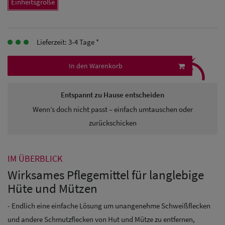
Einheitsgröße
Herren Caps
Herren
Lieferzeit: 3-4 Tage *
Baseball Cpas
⤹
In den Warenkorb
Herren UV-
Schutz Caps
Entspannt zu Hause entscheiden
Wenn’s doch nicht passt – einfach umtauschen oder
Herren
zurückschicken
Sonnenschilder
& Visoren
IM ÜBERBLICK
Herren
Wirksames Pflegemittel für langlebige
Snapback Caps
Hüte und Mützen
- Endlich eine einfache Lösung um unangenehme Schweißflecken
und andere Schmutzflecken von Hut und Mütze zu entfernen,