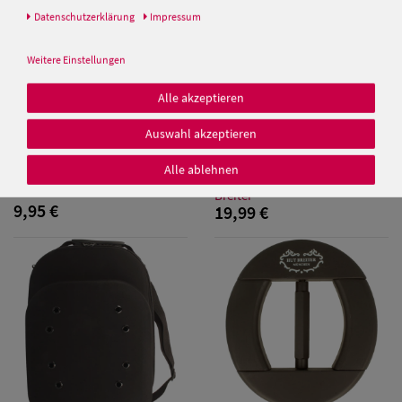
Daten­schutz­erklärung
Impressum
Weitere Einstellungen
Alle akzeptieren
Damen Caps
Auswahl akzeptieren
Hut-Breiter effektiver Hut- &
Cap Waschform für den
Mützenreiniger Hutpflege 250
Gerschirrspüler oder
Alle ablehnen
Damen
ml (1 l = 31,80 EUR)
Waschmaschiene von Hut-
Breiter
Baseball Caps
9,95 €
19,99 €
Damen UV-
Schutz Caps
Damen
Bandana Caps
Damen