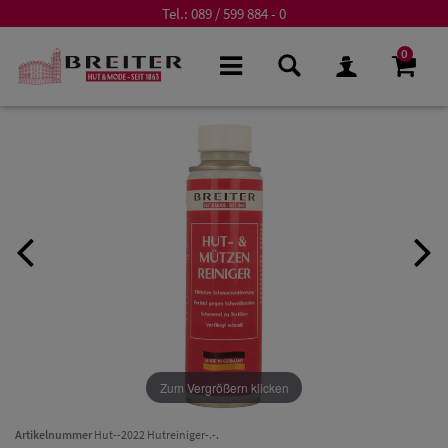
Tel.:
089 / 599 884 - 0
0
Zum Vergrößern klicken
Artikelnummer
Hut--2022 Hutreiniger-.-.