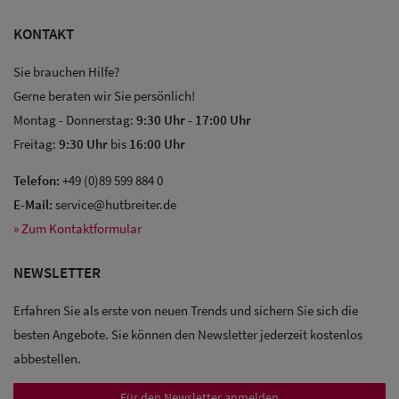
KONTAKT
Sie brauchen Hilfe?
Gerne beraten wir Sie persönlich!
Montag - Donnerstag:
9:30 Uhr
-
17:00 Uhr
Freitag:
9:30 Uhr
bis
16:00 Uhr
Sale: Caps
Telefon:
+49 (0)89 599 884 0
Sale:
E-Mail:
service@hutbreiter.de
Baseball
» Zum Kontaktformular
Caps
NEWSLETTER
Sale: Army
Erfahren Sie als erste von neuen Trends und sichern Sie sich die
Caps
besten Angebote. Sie können den Newsletter jederzeit kostenlos
Sale:
abbestellen.
Trucker
Für den Newsletter anmelden