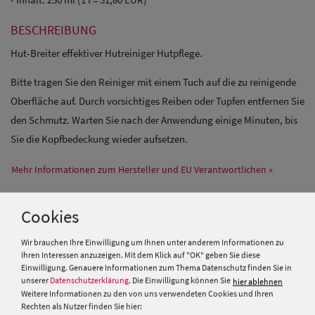
BESCHREIBUNG
Hut-Breiter effektiver Hutreiniger Hutpflege.
Bitte tragen Sie den Reiniger mit einem Tuch auf die zu reinigende
Oberfläche auf. Durch vorsichtiges Reiben oder Tupfen entfernen Sie
den Schmutz. Warten Sie nach der Anwendung einige Minuten, bis
Sie die Kopfbedeckung wieder aufsetzen.
Mehr Informationen zum Hersteller und EU Verantwortlichen »
Cookies
PRODUKTEMPFEHLUNGEN
Wir brauchen Ihre Einwilligung um Ihnen unter anderem Informationen zu
Ihren Interessen anzuzeigen. Mit dem Klick auf "OK" geben Sie diese
Einwilligung. Genauere Informationen zum Thema Datenschutz finden Sie in
unserer
Datenschutzerklärung
. Die Einwilligung können Sie
hier ablehnen
Weitere Informationen zu den von uns verwendeten Cookies und Ihren
Rechten als Nutzer finden Sie hier: