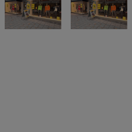
Herren
Baseball Cpas
Herren UV-
Schutz Caps
Herren
Sonnenschilder
& Visoren
Herren
Snapback Caps