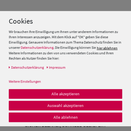
Cookies
Wir brauchen Ihre Einwilligung um Ihnen unter anderem Informationen zu
Ihren Interessen anzuzeigen. Mit dem Klick auf "OK" geben Sie diese
Einwilligung. Genauere Informationen zum Thema Datenschutz finden Sie in
unserer
Datenschutzerklärung
. Die Einwilligung können Sie
hier ablehnen
UNSERE FACHGESCHÄFTE IN MÜNCHEN
Weitere Informationen zu den von uns verwendeten Cookies und Ihren
Rechten als Nutzer finden Sie hier:
Daten­schutz­erklärung
Impressum
Weitere Einstellungen
Marienplatz
Alle akzeptieren
089 - 89 05 84 01
Auswahl akzeptieren
Alle ablehnen
SICHER BEZAHLT, SCHNELL GELIEFERT