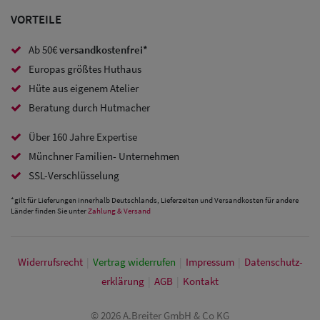
VORTEILE
Snapback Caps
Ab 50€
versandkostenfrei*
Damen Caps
Europas größtes Huthaus
Großgrößen
Hüte aus eigenem Atelier
(63-65 cm)
Beratung durch Hutmacher
Über 160 Jahre Expertise
Münchner Familien- Unternehmen
SSL-Verschlüsselung
*gilt für Lieferungen innerhalb Deutschlands, Lieferzeiten und Versandkosten für andere
Länder finden Sie unter
Zahlung & Versand
Widerrufs­recht
|
Vertrag widerrufen
|
Impressum
|
Daten­schutz­
erklärung
|
AGB
|
Kontakt
© 2026 A.Breiter GmbH & Co KG