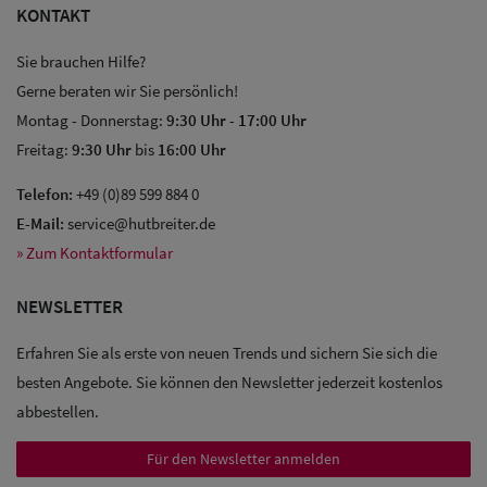
KONTAKT
Damen Caps
Sie brauchen Hilfe?
Gerne beraten wir Sie persönlich!
Damen
Montag - Donnerstag:
9:30 Uhr
-
17:00 Uhr
Baseball Caps
Freitag:
9:30 Uhr
bis
16:00 Uhr
Damen UV-
Telefon:
+49 (0)89 599 884 0
E-Mail:
service@hutbreiter.de
Schutz Caps
» Zum Kontaktformular
Damen
NEWSLETTER
Bandana Caps
Erfahren Sie als erste von neuen Trends und sichern Sie sich die
Damen
besten Angebote. Sie können den Newsletter jederzeit kostenlos
Sonnenschilder
abbestellen.
& Visoren
Für den Newsletter anmelden
Damen