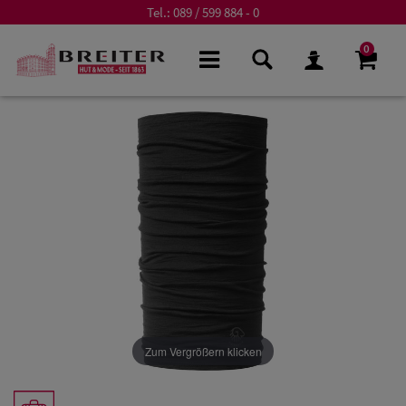
Tel.:
089 / 599 884 - 0
0
Zum Vergrößern klicken