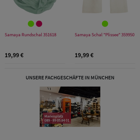
Sonnenschilder
& Visoren
Damen
Samaya Rundschal 351618
Samaya Schal "Plissee" 359950
Snapback Caps
19,99 €
19,99 €
Damen Caps
Großgrößen
(63-65 cm)
UNSERE FACHGESCHÄFTE IN MÜNCHEN
Marienplatz
089 - 89 05 84 01