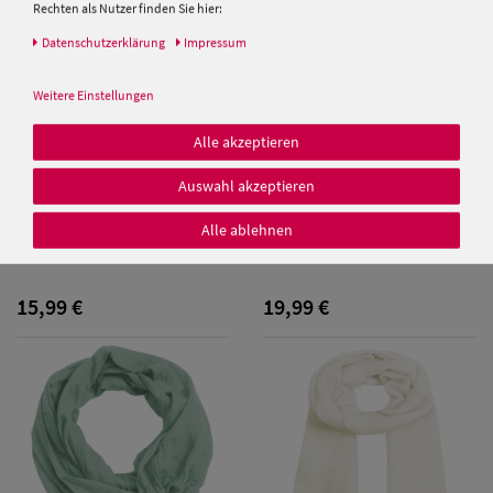
Rechten als Nutzer finden Sie hier:
Daten­schutz­erklärung
Impressum
Weitere Einstellungen
Alle akzeptieren
Damen Caps
Auswahl akzeptieren
Damen
Alle ablehnen
Samaya Rundschal 01617
Samaya Breitschal
Baseball Caps
15,99 €
19,99 €
Damen UV-
Schutz Caps
Damen
Bandana Caps
Damen