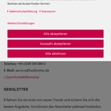
Glossar
Rechten als Nutzer finden Sie hier:
Baseball Cpas
Zahlung & Versand
Daten­schutz­erklärung
Impressum
Herren UV-
KONTAKT
Weitere Einstellungen
Schutz Caps
Sie brauchen Hilfe?
Alle akzeptieren
Herren
Gerne beraten wir Sie persönlich!
Auswahl akzeptieren
Sonnenschilder
Montag - Donnerstag:
9:30 Uhr
-
17:00 Uhr
& Visoren
Freitag:
9:30 Uhr
bis
16:00 Uhr
Alle ablehnen
Herren
Telefon:
+49 (0)89 599 884 0
E-Mail:
service@hutbreiter.de
Snapback Caps
» Zum Kontaktformular
NEWSLETTER
Erfahren Sie als erste von neuen Trends und sichern Sie sich die
besten Angebote. Sie können den Newsletter jederzeit kostenlos