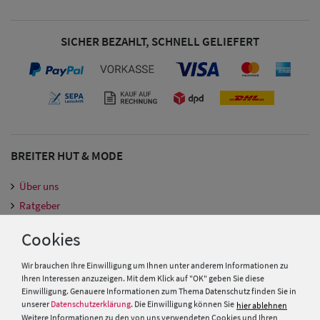
SICHER BEZAHLT, SCHNELL GELIEFERT
BREITER HUT & MODE
Über uns
Ratgeber
Hutmacher Kurs
Cookies
Gutscheine
Vereins & Großbestellungen
Wir brauchen Ihre Einwilligung um Ihnen unter anderem Informationen zu
Herren Caps
Ihren Interessen anzuzeigen. Mit dem Klick auf "OK" geben Sie diese
Fachgeschäfte
Einwilligung. Genauere Informationen zum Thema Datenschutz finden Sie in
Kundenkarte
unserer
Datenschutzerklärung
. Die Einwilligung können Sie
hier ablehnen
Herren
Weitere Informationen zu den von uns verwendeten Cookies und Ihren