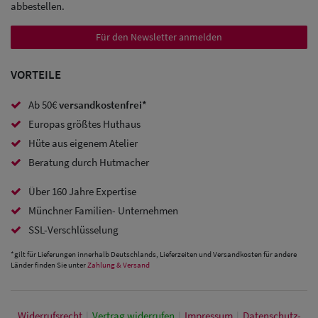
abbestellen.
Für den Newsletter anmelden
VORTEILE
Ab 50€
versandkostenfrei*
Europas größtes Huthaus
Hüte aus eigenem Atelier
Beratung durch Hutmacher
Über 160 Jahre Expertise
Münchner Familien- Unternehmen
SSL-Verschlüsselung
*gilt für Lieferungen innerhalb Deutschlands, Lieferzeiten und Versandkosten für andere
Länder finden Sie unter
Zahlung & Versand
Widerrufs­recht
|
Vertrag widerrufen
|
Impressum
|
Daten­schutz­