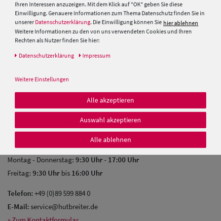
Hutmacher Kurs
Ihren Interessen anzuzeigen. Mit dem Klick auf "OK" geben Sie diese
Herren
Gutscheine
Einwilligung. Genauere Informationen zum Thema Datenschutz finden Sie in
unserer
Datenschutzerklärung
. Die Einwilligung können Sie
hier ablehnen
Baseball Cpas
Vereins & Großbestellungen
Weitere Informationen zu den von uns verwendeten Cookies und Ihren
Fachgeschäfte
Rechten als Nutzer finden Sie hier:
Herren UV-
Kundenkarte
Daten­schutz­erklärung
Impressum
Schutz Caps
Glossar
Weitere Einstellungen
Zahlung & Versand
Herren
Alle akzeptieren
Sonnenschilder
KONTAKT
& Visoren
Auswahl akzeptieren
Sie brauchen Hilfe?
Alle ablehnen
Herren
Gerne beraten wir Sie persönlich!
Snapback Caps
Montag - Donnerstag:
9:30 Uhr
-
17:00 Uhr
Freitag:
9:30 Uhr
bis
16:00 Uhr
Telefon:
+49 (0)89 599 884 0
E-Mail:
service@hutbreiter.de
» Zum Kontaktformular