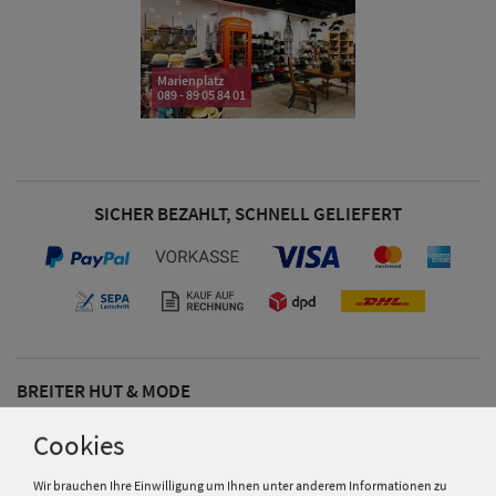
Marienplatz
089 - 89 05 84 01
SICHER BEZAHLT, SCHNELL GELIEFERT
BREITER HUT & MODE
Über uns
Cookies
Herren Caps
Ratgeber
Wir brauchen Ihre Einwilligung um Ihnen unter anderem Informationen zu