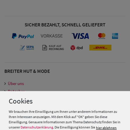
SICHER BEZAHLT, SCHNELL GELIEFERT
BREITER HUT & MODE
Über uns
Ratgeber
Hutmacher Kurs
Cookies
Gutscheine
Wir brauchen Ihre Einwilligung um Ihnen unter anderem Informationen zu
Vereins & Großbestellungen
Herren Caps
Ihren Interessen anzuzeigen. Mit dem Klick auf "OK" geben Sie diese
Fachgeschäfte
Einwilligung. Genauere Informationen zum Thema Datenschutz finden Sie in
unserer
Datenschutzerklärung
. Die Einwilligung können Sie
hier ablehnen