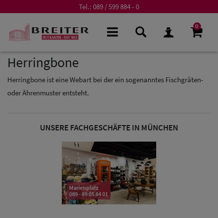
Tel.:
089 / 599 884 - 0
0
Herringbone
Herringbone ist eine Webart bei der ein sogenanntes Fischgräten-
oder Ährenmuster entsteht.
UNSERE FACHGESCHÄFTE IN MÜNCHEN
Marienplatz
089 - 89 05 84 01