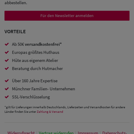
abbestellen.
Für den Newsletter anmelden
VORTEILE
Ab 50€
versandkostenfrei*
Europas größtes Huthaus
Hüte aus eigenem Atelier
Beratung durch Hutmacher
Über 160 Jahre Expertise
Münchner Familien- Unternehmen
SSL-Verschlüsselung
*gilt für Lieferungen innerhalb Deutschlands, Lieferzeiten und Versandkosten für andere
Länder finden Sie unter
Zahlung & Versand
Widerrufs­recht
|
Vertrag widerrufen
|
Impressum
|
Daten­schutz­