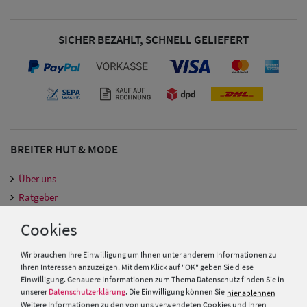
SICHER BEZAHLT, SCHNELL GELIEFERT
BREITER HUT & MODE
Über uns
Ratgeber
Hutmacher Kurs
Cookies
Gutscheine
Vereins & Großbestellungen
Wir brauchen Ihre Einwilligung um Ihnen unter anderem Informationen zu
Herren Caps
Ihren Interessen anzuzeigen. Mit dem Klick auf "OK" geben Sie diese
Fachgeschäfte
Einwilligung. Genauere Informationen zum Thema Datenschutz finden Sie in
Kundenkarte
unserer
Datenschutzerklärung
. Die Einwilligung können Sie
hier ablehnen
Herren
Weitere Informationen zu den von uns verwendeten Cookies und Ihren