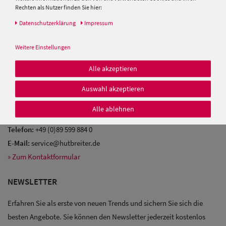
Glossar
Rechten als Nutzer finden Sie hier:
Baseball Cpas
Zahlung & Versand
Daten­schutz­erklärung
Impressum
Herren UV-
KONTAKT
Weitere Einstellungen
Schutz Caps
Sie brauchen Hilfe?
Alle akzeptieren
Herren
Gerne beraten wir Sie persönlich!
Auswahl akzeptieren
Sonnenschilder
Montag - Donnerstag:
9:30 Uhr
-
17:00 Uhr
& Visoren
Freitag:
9:30 Uhr
bis
16:00 Uhr
Alle ablehnen
Herren
Telefon:
+49 (0)89 599 884 0
E-Mail:
service@hutbreiter.de
Snapback Caps
» Zum Kontaktformular
NEWSLETTER
Erfahren Sie als erste von neuen Trends und sichern Sie sich die
besten Angebote. Sie können den Newsletter jederzeit kostenlos