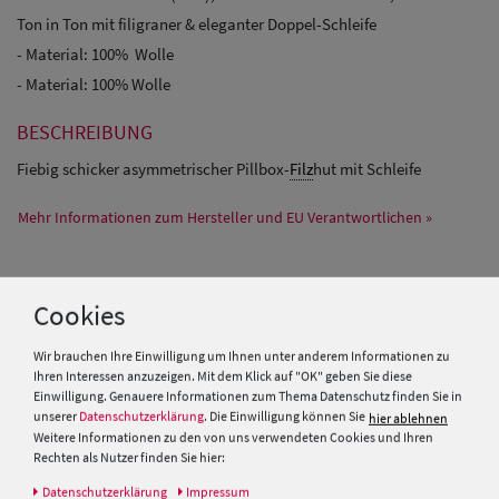
Ton in Ton mit filigraner & eleganter Doppel-Schleife
- Material: 100% Wolle
- Material: 100% Wolle
BESCHREIBUNG
Fiebig schicker asymmetrischer Pillbox-
Filz
hut mit Schleife
Mehr Informationen zum Hersteller und EU Verantwortlichen »
PRODUKTEMPFEHLUNGEN
Cookies
Wir brauchen Ihre Einwilligung um Ihnen unter anderem Informationen zu
Ihren Interessen anzuzeigen. Mit dem Klick auf "OK" geben Sie diese
Einwilligung. Genauere Informationen zum Thema Datenschutz finden Sie in
unserer
Datenschutzerklärung
. Die Einwilligung können Sie
hier ablehnen
Weitere Informationen zu den von uns verwendeten Cookies und Ihren
Rechten als Nutzer finden Sie hier:
Daten­schutz­erklärung
Impressum