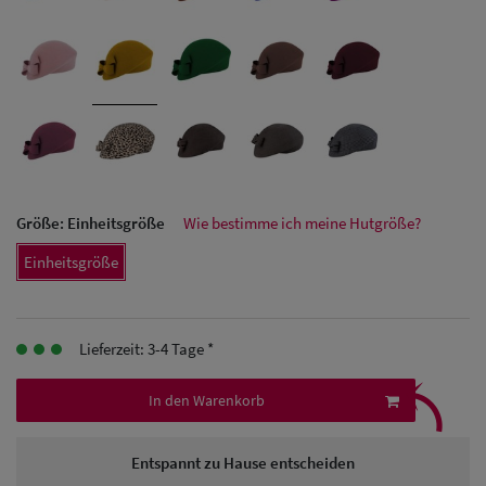
Herren Caps
Herren
Baseball Cpas
Herren UV-
Schutz Caps
Größe:
Einheitsgröße
Wie bestimme ich meine Hutgröße?
Herren
Einheitsgröße
Sonnenschilder
& Visoren
Lieferzeit: 3-4 Tage *
Herren
⤹
Snapback Caps
In den Warenkorb
Entspannt zu Hause entscheiden