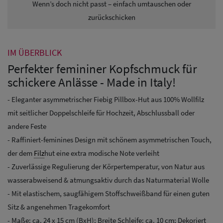
Wenn’s doch nicht passt – einfach umtauschen oder
zurückschicken
IM ÜBERBLICK
Perfekter femininer Kopfschmuck für
schickere Anlässe - Made in Italy!
- Eleganter asymmetrischer Fiebig Pillbox-Hut aus 100% Wollfilz
mit seitlicher Doppelschleife für Hochzeit, Abschlussball oder
andere Feste
- Raffiniert-feminines Design mit schönem asymmetrischen Touch,
der dem
Filz
hut eine extra modische Note verleiht
- Zuverlässige Regulierung der Körpertemperatur, von Natur aus
wasserabweisend & atmungsaktiv durch das Naturmaterial Wolle
- Mit elastischem, saugfähigem Stoffschweißband für einen guten
Sitz & angenehmen Tragekomfort
- Maße: ca. 24 x 15 cm (BxH); Breite Schleife: ca. 10 cm; Dekoriert