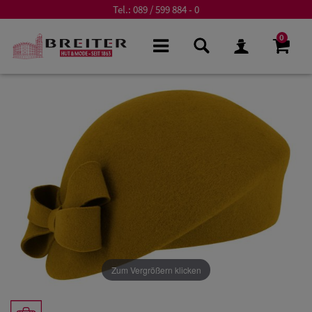
Tel.:
089 / 599 884 - 0
0
Zum Vergrößern klicken