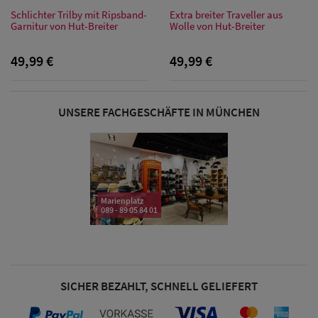
Sonnenschilder
Schlichter Trilby mit Ripsband-
Extra breiter Traveller aus
& Visoren
Garnitur von Hut-Breiter
Wolle von Hut-Breiter
Damen
49,99 €
49,99 €
Snapback Caps
UNSERE FACHGESCHÄFTE IN MÜNCHEN
Damen Caps
Großgrößen
(63-65 cm)
Marienplatz
089 - 89 05 84 01
SICHER BEZAHLT, SCHNELL GELIEFERT