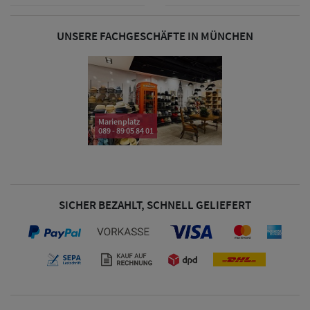
& Visoren
UNSERE FACHGESCHÄFTE IN MÜNCHEN
Damen
Snapback Caps
Damen Caps
Großgrößen
Marienplatz
089 - 89 05 84 01
(63-65 cm)
SICHER BEZAHLT, SCHNELL GELIEFERT