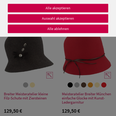
Meisteratelier Breiter München
Alle akzeptieren
99,95 €
kleiner Schlapphut
Auswahl akzeptieren
99,95 €
Alle ablehnen
Damen Caps
Damen
Baseball Caps
Damen UV-
Schutz Caps
Damen
Bandana Caps
Breiter Meisteratelier kleine
Meisteratelier Breiter München
Filz-Schute mit Ziersteinen
einfache Glocke mit Kunst-
Ledergarnitur
Damen
129,50 €
129,50 €
Sonnenschilder