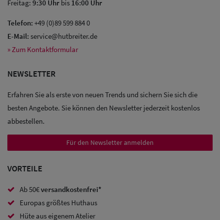
Freitag:
9:30 Uhr
bis
16:00 Uhr
Telefon:
+49 (0)89 599 884 0
E-Mail:
service@hutbreiter.de
Sale: Caps
» Zum Kontaktformular
Sale:
NEWSLETTER
Baseball
Erfahren Sie als erste von neuen Trends und sichern Sie sich die
Caps
besten Angebote. Sie können den Newsletter jederzeit kostenlos
abbestellen.
Sale: Army
Caps
Für den Newsletter anmelden
Sale:
VORTEILE
Trucker
Ab 50€
versandkostenfrei*
Caps
Europas größtes Huthaus
Sale: Caps
Hüte aus eigenem Atelier