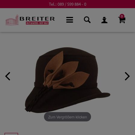
Tel.:
089 / 599 884 - 0
0
Zum Vergrößern klicken