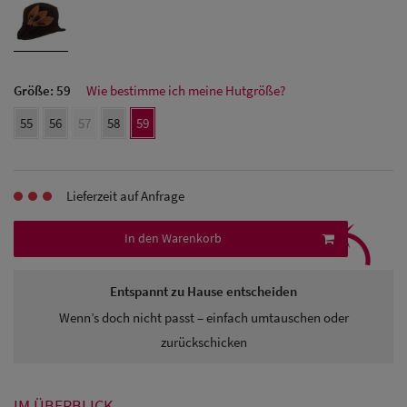
Herren Caps
Herren
Baseball Cpas
Größe:
59
Wie bestimme ich meine Hutgröße?
Herren UV-
55
56
57
58
59
Schutz Caps
Herren
Lieferzeit auf Anfrage
⤹
Sonnenschilder
In den Warenkorb
& Visoren
Herren
Entspannt zu Hause entscheiden
Snapback Caps
Wenn’s doch nicht passt – einfach umtauschen oder
zurückschicken
IM ÜBERBLICK