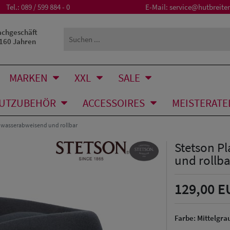
Tel.:
089 / 599 884 - 0
E-Mail:
service@hutbreiter
achgeschäft
 160 Jahren
MARKEN
XXL
SALE
UTZUBEHÖR
ACCESSOIRES
MEISTERATE
t wasserabweisend und rollbar
Stetson P
und rollba
129,00 E
Farbe:
Mittelgra