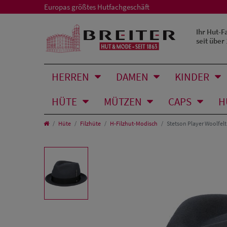
Europas größtes Hutfachgeschäft
Ihr Hut-F
seit über
HERREN
DAMEN
KINDER
HÜTE
MÜTZEN
CAPS
H
Hüte
Filzhüte
H-Filzhut-Modisch
Stetson Player Woolfel