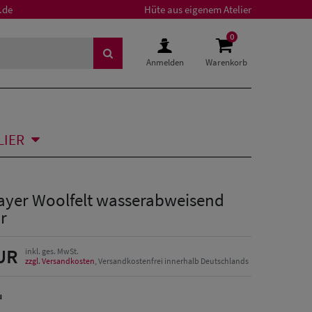
.de
Hüte aus eigenem Atelier
0
Anmelden
Warenkorb
LIER
layer Woolfelt wasserabweisend
r
UR
inkl. ges. MwSt.
zzgl. Versandkosten
, Versandkostenfrei innerhalb Deutschlands
u