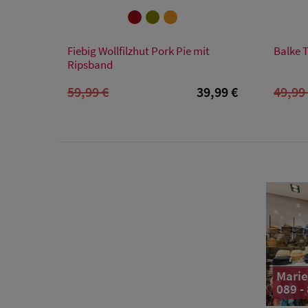
Verfügbare Größe
Fiebig Wollfilzhut Pork Pie mit
Balke T
55/S
59/L
61/XL
Ripsband
59,99 €
39,99 €
49,99
Marie
089 -