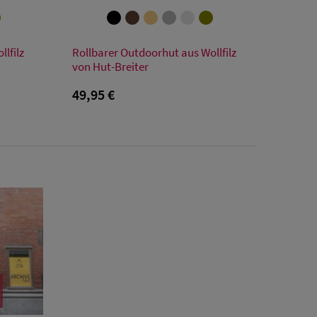
Verfügbare Größe
lfilz
Rollbarer Outdoorhut aus Wollfilz
61
54
55
56
57
58
59
60
61
von Hut-Breiter
49,95 €