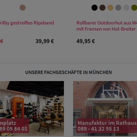
Verfügbare Größe
Verfügbare Größe
rilby gestreiftes Ripsband
Rollbarer Outdoorhut aus Wol
XL
54
55
56
57
58
59
60
mit Fransen von Hut-Breiter
 €
39,99 €
49,95 €
UNSERE FACHGESCHÄFTE IN MÜNCHEN
nplatz
Manufaktur im Rathaus
 89 05 84 01
089 - 41 32 55 13