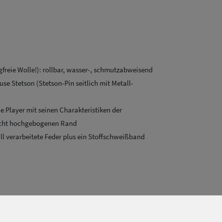
gfreie Wolle!): rollbar, wasser-, schmutzabweisend
e Stetson (Stetson-Pin seitlich mit Metall-
ne Player mit seinen Charakteristiken der
icht hochgebogenen Rand
ll verarbeitete Feder plus ein Stoffschweißband