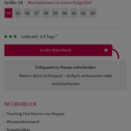
Größe:
54
Wie bestimme ich meine Hutgröße?
Herren
54
55
56
57
58
59
60
61
62
63
Baseball Cpas
Herren UV-
Lieferzeit: 3-4 Tage *
Schutz Caps
⤹
In den Warenkorb
Herren
Sonnenschilder
Entspannt zu Hause entscheiden
& Visoren
Wenn’s doch nicht passt – einfach umtauschen oder
zurückschicken
Herren
Snapback Caps
IM ÜBERBLICK
- Trecking Hut Marvin von Mayser
- Wasserabweisend
- Knautschbar