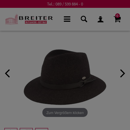
Tel.:
089 / 599 884 - 0
0
Zum Vergrößern klicken