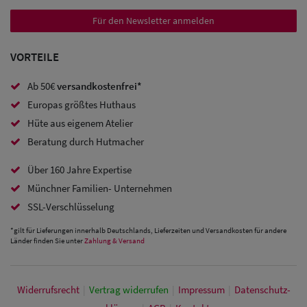
Sale:
Für den Newsletter anmelden
Baseball
Caps
VORTEILE
Sale: Army
Ab 50€
versandkostenfrei*
Europas größtes Huthaus
Caps
Hüte aus eigenem Atelier
Sale:
Beratung durch Hutmacher
Trucker
Über 160 Jahre Expertise
Caps
Münchner Familien- Unternehmen
SSL-Verschlüsselung
Sale: Caps
*gilt für Lieferungen innerhalb Deutschlands, Lieferzeiten und Versandkosten für andere
mit
Länder finden Sie unter
Zahlung & Versand
Ohrenschutz
Widerrufs­recht
|
Vertrag widerrufen
|
Impressum
|
Daten­schutz­