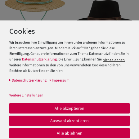
Cookies
Wir brauchen Ihre Einwilligung um Ihnen unter anderem Informationen zu
Ihren Interessen anzuzeigen. Mit dem Klick auf "OK" geben Sie diese
Einwilligung. Genauere Informationen zum Thema Datenschutz finden Sie in
unserer
Datenschutzerklärung
. Die Einwilligung können Sie
hier ablehnen
Chillouts knautschbarer
Rollbarer Outdoorhut aus
Weitere Informationen zu den von uns verwendeten Cookies und Ihren
Westernhut mit Kinnband
Wollfilz von Hut-Breiter
Rechten als Nutzer finden Sie hier:
Daten­schutz­erklärung
Impressum
29,99 €
49,95 €
Weitere Einstellungen
Alle akzeptieren
Auswahl akzeptieren
Alle ablehnen