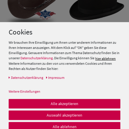
Cookies
Wir brauchen Ihre Einwilligung um Ihnen unter anderem Informationen zu
Stars & Stripes Western
Schwarze Melone mit
Ihren Interessen anzuzeigen. Mit dem Klick auf "OK" geben Sie diese
Cowboy-Filzhut Dallas
Satininnenfutter von Hut-
Einwilligung. Genauere Informationen zum Thema Datenschutz finden Sie in
Kunstlederband
Breiter
unserer
Datenschutzerklärung
. Die Einwilligung können Sie
hier ablehnen
Weitere Informationen zu den von uns verwendeten Cookies und Ihren
119,50 €
249,00 €
Rechten als Nutzer finden Sie hier:
Daten­schutz­erklärung
Impressum
Weitere Einstellungen
Alle akzeptieren
Auswahl akzeptieren
Alle ablehnen