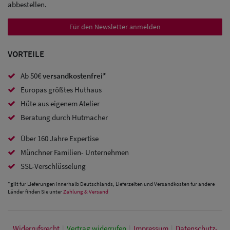
abbestellen.
Sale:
Für den Newsletter anmelden
Baseball
Caps
VORTEILE
Sale: Army
Ab 50€
versandkostenfrei*
Caps
Europas größtes Huthaus
Hüte aus eigenem Atelier
Sale:
Beratung durch Hutmacher
Trucker
Über 160 Jahre Expertise
Caps
Münchner Familien- Unternehmen
Sale: Caps
SSL-Verschlüsselung
mit
*gilt für Lieferungen innerhalb Deutschlands, Lieferzeiten und Versandkosten für andere
Länder finden Sie unter
Zahlung & Versand
Ohrenschutz
Widerrufs­recht
|
Vertrag widerrufen
|
Impressum
|
Daten­schutz­