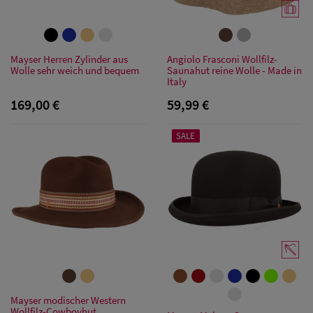
Mayser Herren Zylinder aus
Angiolo Frasconi Wollfilz-
Wolle sehr weich und bequem
Saunahut reine Wolle - Made in
Italy
169,00 €
59,99 €
SALE
Herren Caps
Mayser modischer Western
Wollfilz-Cowboyhut