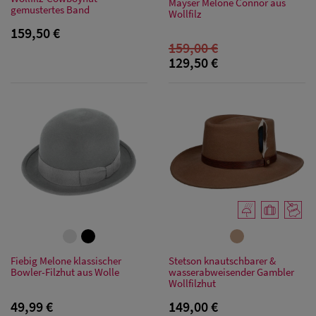
Mayser Melone Connor aus
gemustertes Band
Wollfilz
Herren
159,50 €
Baseball Cpas
159,00 €
129,50 €
Herren UV-
Schutz Caps
Herren
Sonnenschilder
& Visoren
Herren
Snapback Caps
Fiebig Melone klassischer
Stetson knautschbarer &
Bowler-Filzhut aus Wolle
wasserabweisender Gambler
Wollfilzhut
49,99 €
149,00 €