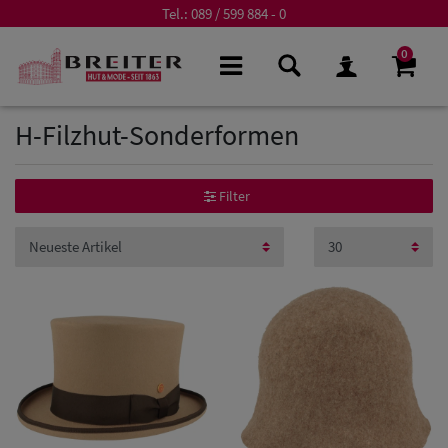
Tel.:
089 / 599 884 - 0
0
H-Filzhut-Sonderformen
Filter