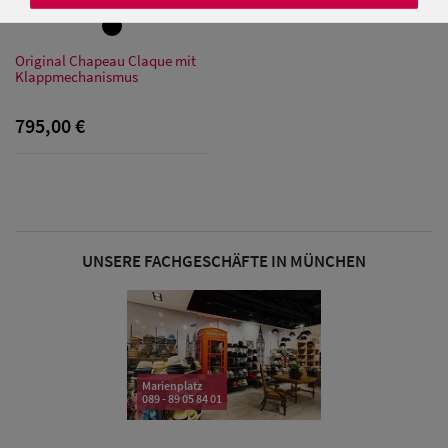
Original Chapeau Claque mit
Klappmechanismus
Damen Caps
795,00 €
Damen
Baseball Caps
Damen UV-
Schutz Caps
UNSERE FACHGESCHÄFTE IN MÜNCHEN
Damen
Bandana Caps
Damen
Marienplatz
Sonnenschilder
089 - 89 05 84 01
& Visoren