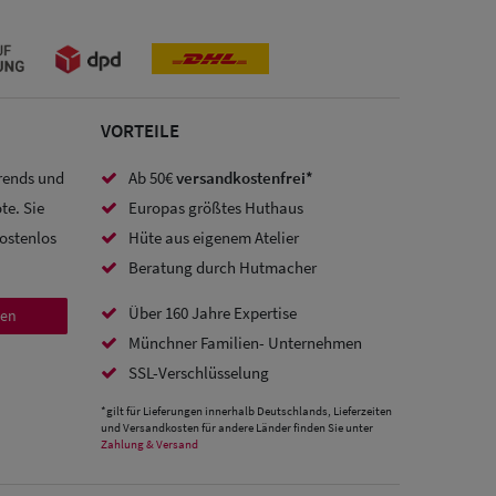
VORTEILE
Trends und
Ab 50€
versandkostenfrei*
te. Sie
Europas größtes Huthaus
kostenlos
Hüte aus eigenem Atelier
Beratung durch Hutmacher
Über 160 Jahre Expertise
den
Münchner Familien- Unternehmen
SSL-Verschlüsselung
*gilt für Lieferungen innerhalb Deutschlands, Lieferzeiten
und Versandkosten für andere Länder finden Sie unter
Zahlung & Versand