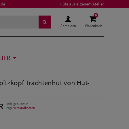
.de
Hüte aus eigenem Atelier
0
Anmelden
Warenkorb
LIER
pitzkopf Trachtenhut von Hut-
R
inkl. ges. MwSt.
zzgl.
Versandkosten