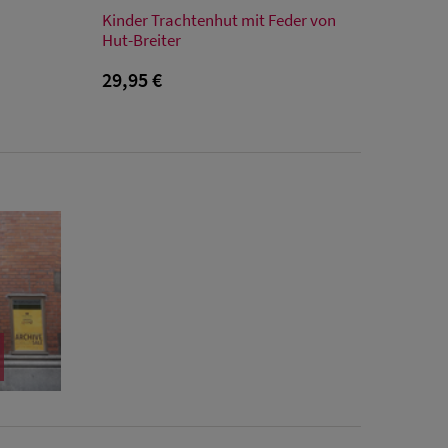
Verfügbare Größe
Kinder Trachtenhut mit Feder von
XXL
48
50
52
Hut-Breiter
29,95 €