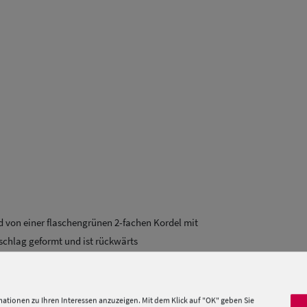
rd von einer flaschengrünen 2-fachen Kordel mit
nschlag geformt und ist rückwärts
derhosen oder sportlichen Kleidung. Sehr bequem
ationen zu Ihren Interessen anzuzeigen. Mit dem Klick auf "OK" geben Sie