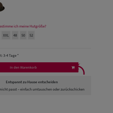
estimme ich meine Hutgröße?
XXL
48
50
52
it: 3-4 Tage *
⤹
In den Warenkorb
Entspannt zu Hause entscheiden
nicht passt – einfach umtauschen oder zurückschicken