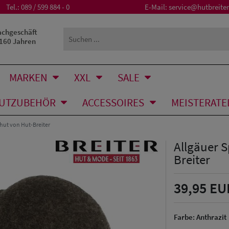
Tel.:
089 / 599 884 - 0
E-Mail:
service@hutbreiter
achgeschäft
 160 Jahren
MARKEN
XXL
SALE
UTZUBEHÖR
ACCESSOIRES
MEISTERATE
hut von Hut-Breiter
Allgäuer S
Breiter
39,95 EU
Farbe:
Anthrazit