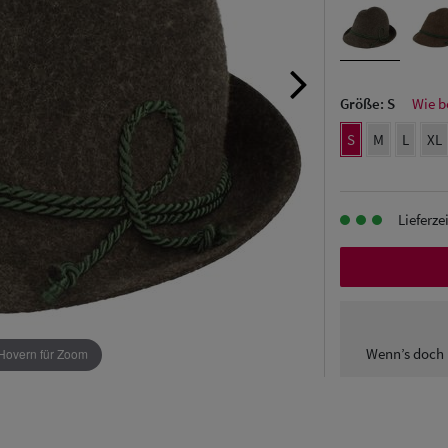
Größe:
S
Wie b
S
M
L
XL
Lieferze
Wenn’s doch 
Hovern für Zoom