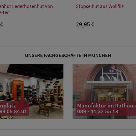
Verfügbare Größe
Verfügbare Größe
enhut Lederhosenhut von
Stopselhut aus Wollfilz
50
52
S
M
L
XL
XXL
48
50
52
S
M
L
XL
eiter
 €
29,95 €
UNSERE FACHGESCHÄFTE IN MÜNCHEN
nplatz
Manufaktur im Rathaus
 89 05 84 01
089 - 41 32 55 13