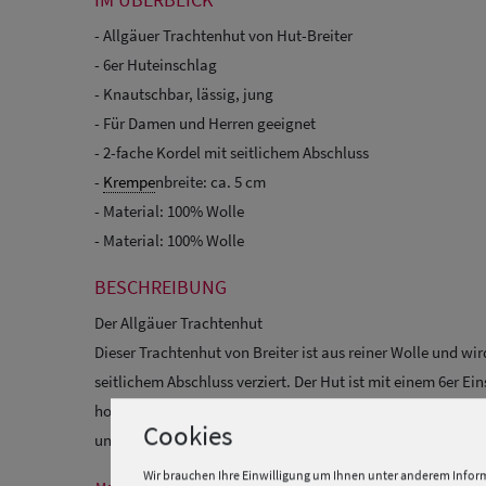
- Allgäuer Trachtenhut von Hut-Breiter
- 6er Huteinschlag
- Knautschbar, lässig, jung
- Für Damen und Herren geeignet
- 2-fache Kordel mit seitlichem Abschluss
-
Krempe
nbreite: ca. 5 cm
- Material: 100% Wolle
- Material: 100% Wolle
BESCHREIBUNG
Der Allgäuer Trachtenhut
Dieser Trachtenhut von Breiter ist aus reiner Wolle und wi
seitlichem Abschluss verziert. Der Hut ist mit einem 6er Ei
hochgeschlagen. Ein unkomplizierter, lässiger Hut zur Le
Cookies
und knautschbar.
Wir brauchen Ihre Einwilligung um Ihnen unter anderem Inform