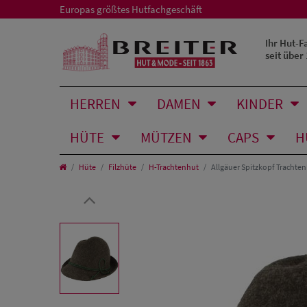
Europas größtes Hutfachgeschäft
Ihr Hut-F
seit über
HERREN
DAMEN
KINDER
HÜTE
MÜTZEN
CAPS
H
Hüte
Filzhüte
H-Trachtenhut
Allgäuer Spitzkopf Trachten