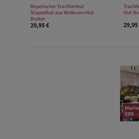
Verfügbare Größe
Bayerischer Trachtenhut
Tracht
48
50
52
54
56
58
60
62
48
Stopselhut aus Wolle von Hut-
Hut-Br
Breiter
29,95
29,95 €
Marie
089 -