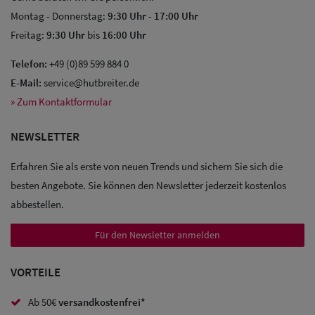
Montag - Donnerstag:
9:30 Uhr
-
17:00 Uhr
Freitag:
9:30 Uhr
bis
16:00 Uhr
Telefon:
+49 (0)89 599 884 0
Sale: Caps
E-Mail:
service@hutbreiter.de
» Zum Kontaktformular
Sale:
Baseball
NEWSLETTER
Caps
Erfahren Sie als erste von neuen Trends und sichern Sie sich die
besten Angebote. Sie können den Newsletter jederzeit kostenlos
Sale: Army
abbestellen.
Caps
Für den Newsletter anmelden
Sale:
Trucker
VORTEILE
Caps
Ab 50€
versandkostenfrei*