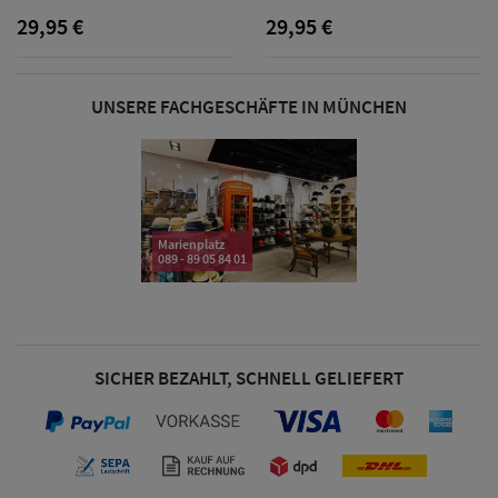
29,95 €
29,95 €
& Visoren
Damen
UNSERE FACHGESCHÄFTE IN MÜNCHEN
Snapback Caps
Damen Caps
Großgrößen
(63-65 cm)
Marienplatz
089 - 89 05 84 01
SICHER BEZAHLT, SCHNELL GELIEFERT