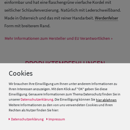
einformbar und hat eine flaschengrüne vierfache Kordel mit
seitlicher Schlaufenverzierung. Natürlich mit Lederschweißband.
Made in Österreich und das mit reiner Handarbeit.
Werdenfelser
Form mit breiterem Rand.
Mehr Informationen zum Hersteller und EU Verantwortlichen »
PRODUKTEMPFEHLUNGEN
Cookies
Wir brauchen Ihre Einwilligung um Ihnen unter anderem Informationen zu
Ihren Interessen anzuzeigen. Mit dem Klick auf "OK" geben Sie diese
Einwilligung. Genauere Informationen zum Thema Datenschutz finden Sie in
unserer
Datenschutzerklärung
. Die Einwilligung können Sie
hier ablehnen
Weitere Informationen zu den von uns verwendeten Cookies und Ihren
Rechten als Nutzer finden Sie hier:
Daten­schutz­erklärung
Impressum