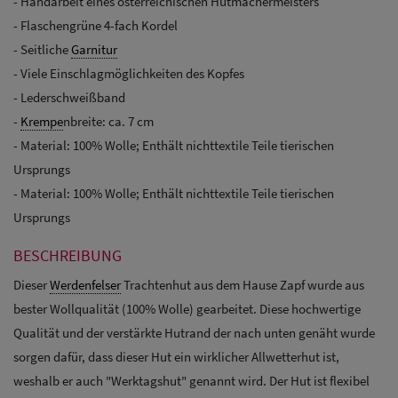
- Handarbeit eines österreichischen Hutmachermeisters
- Flaschengrüne 4-fach Kordel
- Seitliche
Garnitur
- Viele Einschlagmöglichkeiten des Kopfes
- Lederschweißband
-
Krempe
nbreite: ca. 7 cm
- Material: 100% Wolle; Enthält nichttextile Teile tierischen
Ursprungs
- Material: 100% Wolle; Enthält nichttextile Teile tierischen
Ursprungs
BESCHREIBUNG
Dieser
Werdenfelser
Trachtenhut aus dem Hause Zapf wurde aus
bester Wollqualität (100% Wolle) gearbeitet. Diese hochwertige
Qualität und der verstärkte Hutrand der nach unten genäht wurde
sorgen dafür, dass dieser Hut ein wirklicher Allwetterhut ist,
weshalb er auch "Werktagshut" genannt wird. Der Hut ist flexibel