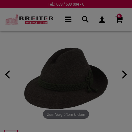
Tel.:
089 / 599 884 - 0
0
Zum Vergrößern klicken