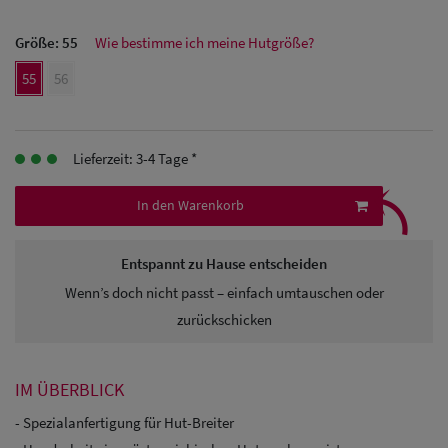
Herren Caps
Größe:
55
Wie bestimme ich meine Hutgröße?
Herren
55
56
Baseball Cpas
Herren UV-
Lieferzeit: 3-4 Tage *
Schutz Caps
⤹
In den Warenkorb
Herren
Sonnenschilder
Entspannt zu Hause entscheiden
& Visoren
Wenn’s doch nicht passt – einfach umtauschen oder
Herren
zurückschicken
Snapback Caps
IM ÜBERBLICK
- Spezialanfertigung für Hut-Breiter