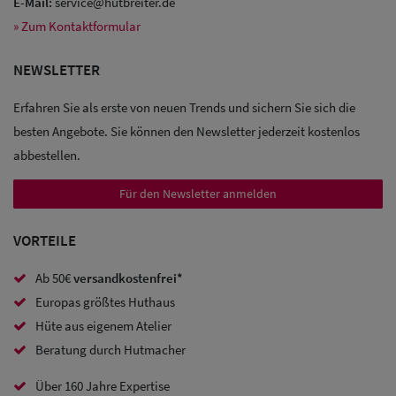
E-Mail:
service@hutbreiter.de
» Zum Kontaktformular
Sale: Caps
NEWSLETTER
Sale:
Erfahren Sie als erste von neuen Trends und sichern Sie sich die
Baseball
besten Angebote. Sie können den Newsletter jederzeit kostenlos
Caps
abbestellen.
Sale: Army
Für den Newsletter anmelden
Caps
VORTEILE
Sale:
Ab 50€
versandkostenfrei*
Trucker
Europas größtes Huthaus
Caps
Hüte aus eigenem Atelier
Beratung durch Hutmacher
Sale: Caps
mit
Über 160 Jahre Expertise