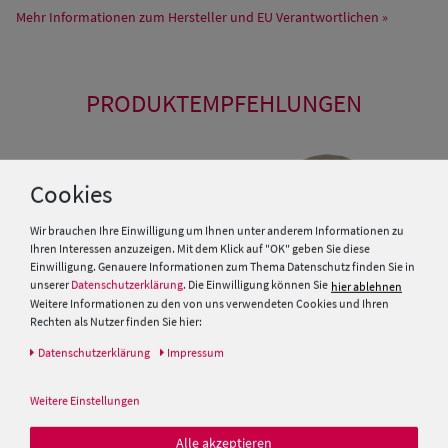
Mehr Informationen zum Hersteller und EU Verantwortlichen »
PRODUKTEMPFEHLUNGEN
Cookies
Wir brauchen Ihre Einwilligung um Ihnen unter anderem Informationen zu
Ihren Interessen anzuzeigen. Mit dem Klick auf "OK" geben Sie diese
Einwilligung. Genauere Informationen zum Thema Datenschutz finden Sie in
unserer
Datenschutzerklärung
. Die Einwilligung können Sie
hier ablehnen
Weitere Informationen zu den von uns verwendeten Cookies und Ihren
Rechten als Nutzer finden Sie hier:
Daten­schutz­erklärung
Impressum
Stopselhut aus Wollfilz
Bayerischer Trachtenhut
Weitere Einstellungen
Stopselhut aus Wolle von Hut-
Breiter
Alle akzeptieren