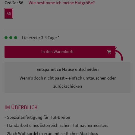
Größe:
56
Wie bestimme ich meine Hutgröße?
Herren
56
Baseball Cpas
Herren UV-
Lieferzeit: 3-4 Tage *
⤹
Schutz Caps
In den Warenkorb
Herren
Sonnenschilder
Entspannt zu Hause entscheiden
Wenn’s doch nicht passt – einfach umtauschen oder
& Visoren
zurückschicken
Herren
Snapback Caps
IM ÜBERBLICK
- Spezialanfertigung für Hut-Breiter
- Handarbeit eines österreichischen Hutmachermeisters
- 2fach Wollkordel in grün mit seitlichen Abschluss