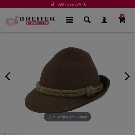
Tel.:
089 / 599 884 - 0
0
Zum Vergrößern klicken