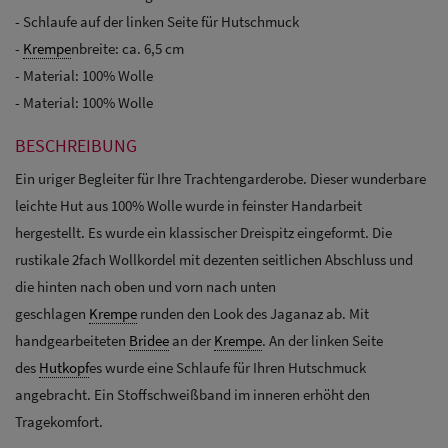
- Schlaufe auf der linken Seite für Hutschmuck
-
Krempe
nbreite: ca. 6,5 cm
- Material: 100% Wolle
- Material: 100% Wolle
BESCHREIBUNG
Ein uriger Begleiter für Ihre Trachtengarderobe. Dieser wunderbare
leichte Hut aus 100% Wolle wurde in feinster Handarbeit
hergestellt. Es wurde ein klassischer Dreispitz eingeformt. Die
rustikale 2fach Wollkordel mit dezenten seitlichen Abschluss und
die hinten nach oben und vorn nach unten
geschlagen
Krempe
runden den Look des Jaganaz ab. Mit
handgearbeiteten
Bridee
an der
Krempe
. An der linken Seite
des
Hutkopf
es wurde eine Schlaufe für Ihren Hutschmuck
angebracht. Ein Stoffschweißband im inneren erhöht den
Tragekomfort.