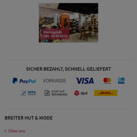
& Visoren
Damen
Snapback Caps
Marienplatz
089 - 89 05 84 01
Damen Caps
Großgrößen
(63-65 cm)
SICHER BEZAHLT, SCHNELL GELIEFERT
BREITER HUT & MODE
Über uns